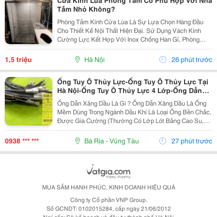
Cửa Kính Lùa Phòng Tắm Có Phù Hợp Với Nhà
Tắm Nhỏ Không?
Phòng Tắm Kính Cửa Lùa Là Sự Lựa Chọn Hàng Đầu
Cho Thiết Kế Nội Thất Hiện Đại. Sử Dụng Vách Kính
Cường Lực Kết Hợp Với Inox Chống Han Gỉ, Phòng
Tắm Này Không Chỉ Bền Vững Và Chịu Lực Tốt Mà Còn
Giúp Tối Ưu Hóa Ánh Sáng Tự Nhiên, Đồng Thời Đảm
1,5 triệu
Hà Nội
26 phút trước
Bảo...
Ống Tuy Ô Thủy Lực-Ống Tuy Ô Thủy Lực Tại
Hà Nội-Ống Tuy Ô Thủy Lực 4 Lớp-Ống Dẫn
Dầu Thủy Lực-Đầu Nối Ống Đầu Thủy Lực
Ống Dẫn Xăng Dầu Là Gì ? Ống Dẫn Xăng Dầu Là Ống
-Ống Tuy Ô Thủy Lực-Ống Nối Thủy Lực- Cút
Mềm Dùng Trong Ngành Dầu Khí Là Loại Ống Bền Chắc,
Nối Ống Thủy Lực -Đầu Cút Ống Thủy Lực-
Được Gia Cường (Thường Có Lớp Lót Bằng Cao Su,
Dây Thủy Lực-Ongthuyluc
Pvc Hoặc Ptfe), Được Thiết Kế Để Vận Chuyển Nhiên
Liệu Và Dầu Một Cách An Toàn Như Xăng, Dầu...
0938 *** ***
Bà Rịa - Vũng Tàu
27 phút trước
MUA SẮM HẠNH PHÚC, KINH DOANH HIỆU QUẢ
Công ty Cổ phần VNP Group.
Số GCNDT: 0102015284, cấp ngày 21/06/2012
Nơi cấp: Sở kế hoạch và đầu tư thành phố Hà Nội