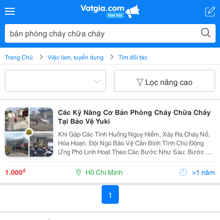
Trang Chủ
Việc làm, tuyển dụng
Tìm đối tác
Lọc nâng cao
Các Kỹ Năng Cơ Bản Phòng Cháy Chữa Cháy
Tại Bảo Vệ Yuki
Khi Gặp Các Tình Huống Nguy Hiểm, Xảy Ra Cháy Nổ,
Hỏa Hoạn, Đội Ngũ Bảo Vệ Cần Bình Tĩnh Chủ Động
Ứng Phó Linh Hoạt Theo Các Bước Như Sau: Bước 1:
Kích Hoạt Đám Cháy Đội Ngũ Bảo Vệ Yuki Sepre 24 Cho
Rằng Bước Kích Hoạt Chế Độ Đám Cháy Là Điều
₫
1.000
Hồ Chí Minh
>1 năm
Quan...
1