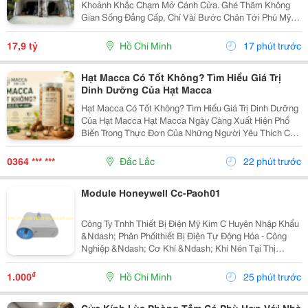
Khoảnh Khắc Chạm Mở Cánh Cửa. Ghé Thăm Không
Gian Sống Đẳng Cấp, Chỉ Vài Bước Chân Tới Phú Mỹ
Hưng: - Vị Trí: Kdc Tân Mỹ, Đường Rộng 20M Thông
Thoáng - Diện Tích: 5 &Times; 18M &Bull; 1 Trệt 3 Lầu...
17,9 tỷ
Hồ Chí Minh
17 phút trước
Hạt Macca Có Tốt Không? Tìm Hiểu Giá Trị
Dinh Dưỡng Của Hạt Macca
Hạt Macca Có Tốt Không? Tìm Hiểu Giá Trị Dinh Dưỡng
Của Hạt Macca Hạt Macca Ngày Càng Xuất Hiện Phổ
Biến Trong Thực Đơn Của Những Người Yêu Thích Các
Loại Hạt Dinh Dưỡng. Với Vị Béo Nhẹ, Thơm Bùi Và
Cách Sử Dụng Đơn Giản, Macca Có Thể Trở Thành
0364 *** ***
Đắc Lắc
22 phút trước
Món...
Module Honeywell Cc-Paoh01
Công Ty Tnhh Thiết Bị Điện Mỹ Kim C Huyên Nhập Khẩu
&Ndash; Phân Phốithiết Bị Điện Tự Động Hóa - Công
Nghiệp &Ndash; Cơ Khí &Ndash; Khí Nén Tại Thị
Trường Việt Nam. Những Thương Hiệu Mà Mỹ Kim
Thường Xuyên Phân Phối: Yaskawa &Ndash;
₫
1.000
Hồ Chí Minh
25 phút trước
Panasonic...