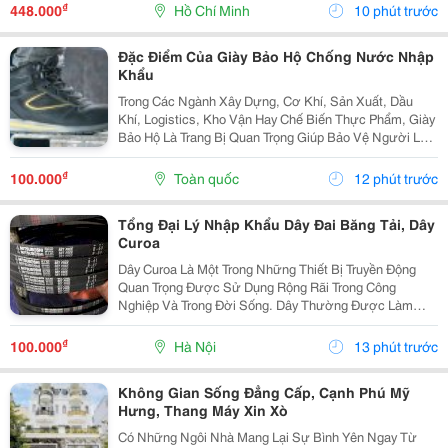
Cho Không Gian Sống Và Làm Việc? Bảng Ghim
₫
448.000
Hồ Chí Minh
10 phút trước
Không...
Đặc Điểm Của Giày Bảo Hộ Chống Nước Nhập
Khẩu
Trong Các Ngành Xây Dựng, Cơ Khí, Sản Xuất, Dầu
Khí, Logistics, Kho Vận Hay Chế Biến Thực Phẩm, Giày
Bảo Hộ Là Trang Bị Quan Trọng Giúp Bảo Vệ Người Lao
Động Trước Những Nguy Cơ Tiềm Ẩn Trong Môi Trường
Làm Việc. Đối Với Những Công Việc Thường Xuyên...
₫
100.000
Toàn quốc
12 phút trước
Tổng Đại Lý Nhập Khẩu Dây Đai Băng Tải, Dây
Curoa
Dây Curoa Là Một Trong Những Thiết Bị Truyền Động
Quan Trọng Được Sử Dụng Rộng Rãi Trong Công
Nghiệp Và Trong Đời Sống. Dây Thường Được Làm
Bằng Cao Su Tổng Hợp Có Nguồn Gốc Từ Dầu Mỏ, Bên
Trong Có Hoặc Không Có Lõi Thép. Dây Curoa Truyền
₫
100.000
Hà Nội
13 phút trước
Động...
Không Gian Sống Đẳng Cấp, Cạnh Phú Mỹ
Hưng, Thang Máy Xin Xò
Có Những Ngôi Nhà Mang Lại Sự Bình Yên Ngay Từ