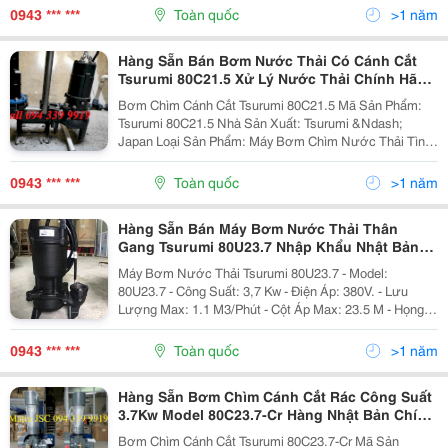
Được Thiết Kế Với Cánh Xoáy, Giúp Xử Lí...
0943 *** ***
Toàn quốc
>1 năm
Hàng Sẵn Bán Bơm Nước Thải Có Cánh Cắt
Tsurumi 80C21.5 Xử Lý Nước Thải Chính Hãng
Nhật Bản
Bơm Chìm Cánh Cắt Tsurumi 80C21.5 Mã Sản Phẩm:
Tsurumi 80C21.5 Nhà Sản Xuất: Tsurumi &Ndash;
Japan Loại Sản Phẩm: Máy Bơm Chìm Nước Thải Tình
Trạng: Còn Hàng Bảo Hành: 12 Tháng Giá: Liên Hệ
Hotline: 094 339 9919 Bơm Nước Thải Tsurumi...
0943 *** ***
Toàn quốc
>1 năm
Hàng Sẵn Bán Máy Bơm Nước Thải Thân
Gang Tsurumi 80U23.7 Nhập Khẩu Nhật Bản
Giá Tốt
Máy Bơm Nước Thải Tsurumi 80U23.7 - Model:
80U23.7 - Công Suất: 3,7 Kw - Điện Áp: 380V. - Lưu
Lượng Max: 1.1 M3/Phút - Cột Áp Max: 23.5 M - Họng
Xả: 80 Mm - Xuất Xứ: Nhật Bản, - Bảo Hành: 12 Tháng.
Ứng Dụng Của Bơm Chìm Tsurumi Seri...
0943 *** ***
Toàn quốc
>1 năm
Hàng Sẵn Bơm Chìm Cánh Cắt Rác Công Suất
3.7Kw Model 80C23.7-Cr Hàng Nhật Bản Chính
Hãng
Bơm Chìm Cánh Cắt Tsurumi 80C23.7-Cr Mã Sản