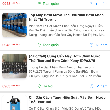
Bơm Nước Thải Tsurumi Cánh Xoáy Nhập...
0943 *** ***
Toàn quốc
>1 năm
Top Máy Bơm Nước Thải Tsurumi Bơm Khỏe
Nhất Thị Trường
Việt Nam Là Đất Nước Phát Triển Từng Ngày Đi Liền
Với Sự Phát Triển Chính Là Các Công Trình Được Xây
Dựng - Hàng Loạt Các Đợt Quy Hoạch Đô Thị Hay Nhà
Ở , Xây Dựng Cầu Đường Diễn Ra Liên Tục . Chính Vì
Thế Việc Xây Dựng Các Trạm Xử Lý Nước Thải -...
0943 *** ***
Toàn quốc
>1 năm
(Zalo/Call) Cung Cấp Máy Bơm Chìm Nước
Thải Tsurumi Bơm Cánh Xoáy 50Pu2.75
Thông Tin Sản Phẩm Bơm Nước Thải Tsurumi
50Pu2.75 Tsurumi Pump Là Dòng Sản Phẩm Bơm
Chuyên Dụng Cho Hệ Xử Lý Nước Thải . Sản Phẩm
Bơm Nước Thải Tsurumi 50Pu2.75 Được Phân Phối
Trực Tiếp Bởi Công Ty Cổ Phần Matra Quốc Tế.
0983 *** ***
Hà Nội
>1 năm
Chúng...
Chỉ Dẫn Cách Tăng Hiệu Suất Máy Bơm Nước
Thải Tsurumi
Có Thể Bạn Chưa Biết, Việc Sử Dụng Và Tăng Hiệu