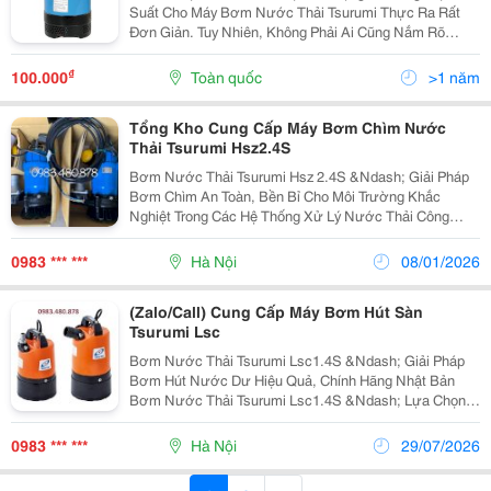
Suất Cho Máy Bơm Nước Thải Tsurumi Thực Ra Rất
Đơn Giản. Tuy Nhiên, Không Phải Ai Cũng Nắm Rõ
Cách Thực Hiện Điều Này. Đặc Biệt, Việc Sử Dụng Máy
Bơm Nước Thải Tsurumi Một Cách Hiệu Quả Đòi Hỏi
₫
100.000
Toàn quốc
>1 năm
Sự Hiểu...
Tổng Kho Cung Cấp Máy Bơm Chìm Nước
Thải Tsurumi Hsz2.4S
Bơm Nước Thải Tsurumi Hsz 2.4S &Ndash; Giải Pháp
Bơm Chìm An Toàn, Bền Bỉ Cho Môi Trường Khắc
Nghiệt Trong Các Hệ Thống Xử Lý Nước Thải Công
Nghiệp, Hầm Mỏ, Khu Vực Dễ Cháy Nổ Hoặc Môi
Trường Làm Việc Khắc Nghiệt, Việc Lựa Chọn Máy
0983 *** ***
Hà Nội
08/01/2026
Bơm Nước Thải...
(Zalo/Call) Cung Cấp Máy Bơm Hút Sàn
Tsurumi Lsc
Bơm Nước Thải Tsurumi Lsc1.4S &Ndash; Giải Pháp
Bơm Hút Nước Dư Hiệu Quả, Chính Hãng Nhật Bản
Bơm Nước Thải Tsurumi Lsc1.4S &Ndash; Lựa Chọn
Tối Ưu Cho Công Trình Cần Hút Cạn Nước Bơm Nước
Thải Tsurumi Lsc1.4S Là Dòng Bơm Chìm Chuyên Dụng
0983 *** ***
Hà Nội
29/07/2026
Đến Từ...