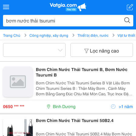
Trang Chủ
Công nghiệp, xây dựng
Thiết bị điện, nước
Vật tư thiế
Lọc nâng cao
Bơm Chìm Nước Thải Tsurumi B, Bơm Nước
Tsurumi B
Bơm Chìm Nước Thải Tsurumi Series B Vật Liệu Bơm
Chìm Tsurumi Series B : Thân Máy Bơm , Cánh Máy
Bơm Bằng Gang Đúc Chịu Mài Mòn Cao, Trục Inox Đặc
Trưng - Bơm Nước Thải Tsurumi Series B Một Cánh
Cho Các Model Từ 1Hp Đến 5Hp. - Bơm Nước Thải...
0650 *** ***
Bình Dương
>1 năm
Bơm Chìm Nước Thải Tsurumi 50B2.4
Bơm Chìm Nước Thải Tsurumi 50B2.4 Máy Bơm Nước