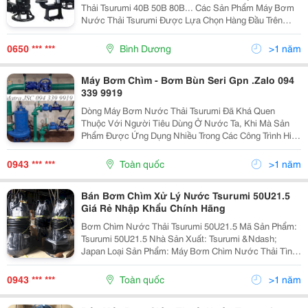
Thải Tsurumi 40B 50B 80B... Các Sản Phẩm Máy Bơm
Nước Thải Tsurumi Được Lựa Chọn Hàng Đầu Trên
Toàn Thế Giới. Được Nghiên Cứu Thiết Kế Và Phát
Triển Bởi Các Nhà Kỹ Sư Hàng Đầu Trên Thế Giới, Mỗi
0650 *** ***
Bình Dương
>1 năm
Sả
Máy Bơm Chìm - Bơm Bùn Seri Gpn .Zalo 094
339 9919
Dòng Máy Bơm Nước Thải Tsurumi Đã Khá Quen
Thuộc Với Người Tiêu Dùng Ở Nước Ta, Khi Mà Sản
Phẩm Được Ứng Dụng Nhiều Trong Các Công Trình Hiện
Nay. Cùng Là Sản Phẩm Của Thương Hiệu Tsurumi,
Dòng Máy Bơm Bùn Gpn Là Dòng Sản Phẩm Chuyên
0943 *** ***
Toàn quốc
>1 năm
Dụng Cho Việc...
Bán Bơm Chìm Xử Lý Nước Tsurumi 50U21.5
Giá Rẻ Nhập Khẩu Chính Hãng
Bơm Chìm Nước Thải Tsurumi 50U21.5 Mã Sản Phẩm:
Tsurumi 50U21.5 Nhà Sản Xuất: Tsurumi &Ndash;
Japan Loại Sản Phẩm: Máy Bơm Chìm Nước Thải Tình
Trạng: Còn Hàng Bảo Hành: 12 Tháng Giá: Liên Hệ
Hotline: 094 339 9919 Bơm Nước Thải Tsurumi...
0943 *** ***
Toàn quốc
>1 năm