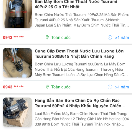
Bán Máy Bơm Chìm Thoát Nước Tsurumi
40Pu2.25 Giá Tốt Nhất
Bơm Chìm Nước Thải Tsurumi 40Pu2.25 Mã Sản Phẩm:
Tsurumi 40Pu2.25 Nhà Sản Xuất: Tsurumi &Ndash;
Japan Loại Sản Phẩm: Máy Bơm Chìm Nước Thải Tình
Trạng: Còn Hàng Bảo Hành: 12 Tháng Giá: Liên Hệ
Hotline: 094 339 9919 Bơm Nước Thải Tsurumi...
0943 *** ***
Toàn quốc
>1 năm
Cung Cấp Bơm Thoát Nước Lưu Lượng Lớn
Tsurumi 300B615 Nhật Bản Chính Hãng
Bơm Chìm Lưu Lượng Tsurumi 300B615 Là Máy Bơm
Nước Thải Nổi Bật Của Hãng Tsurumi. Thương Hiệu
Máy Bơm Tsurumi Luôn Là Sự Lựa Chọn Hàng Đầu Cho
Các Dự Án Thoát Nước Không Chỉ Trong Việt Nam Hay
Nước Ngoài. Các Sản Phẩm Máy Bơm Nước Thải
0943 *** ***
Toàn quốc
>1 năm
Tsurumi Được...
Hàng Sẵn Bán Bơm Chìm Có Rọ Chắn Rác
Tsurumi 50Pn2.4 Nhập Khẩu Nguyên Chiếc
Nhật Bản
Loại Sản Phẩm: Máy Bơm Chìm Nước Thải Tình Trạng:
Còn Hàng Bảo Hành: 12 Tháng Giá: Liên Hệ Hotline: 094
339 9919 Bơm Nước Thải Tsurumi Thân Inox Nhập
Khẩu Chính Hãng. Dòng Bơm Chìm Tsurumi Seri Pn