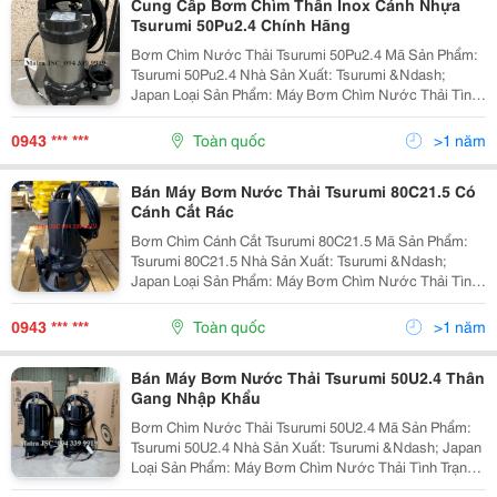
Cung Cấp Bơm Chìm Thân Inox Cánh Nhựa
Tsurumi 50Pu2.4 Chính Hãng
Bơm Chìm Nước Thải Tsurumi 50Pu2.4 Mã Sản Phẩm:
Tsurumi 50Pu2.4 Nhà Sản Xuất: Tsurumi &Ndash;
Japan Loại Sản Phẩm: Máy Bơm Chìm Nước Thải Tình
Trạng: Còn Hàng Bảo Hành: 12 Tháng Giá: Liên Hệ
Hotline: 094 339 9919 Bơm Nước Thải Tsurumi...
0943 *** ***
Toàn quốc
>1 năm
Bán Máy Bơm Nước Thải Tsurumi 80C21.5 Có
Cánh Cắt Rác
Bơm Chìm Cánh Cắt Tsurumi 80C21.5 Mã Sản Phẩm:
Tsurumi 80C21.5 Nhà Sản Xuất: Tsurumi &Ndash;
Japan Loại Sản Phẩm: Máy Bơm Chìm Nước Thải Tình
Trạng: Còn Hàng Bảo Hành: 12 Tháng Hotline: 094 339
9919 Bơm Nước Thải Tsurumi Cánh Cắt Rác Nhập...
0943 *** ***
Toàn quốc
>1 năm
Bán Máy Bơm Nước Thải Tsurumi 50U2.4 Thân
Gang Nhập Khẩu
Bơm Chìm Nước Thải Tsurumi 50U2.4 Mã Sản Phẩm:
Tsurumi 50U2.4 Nhà Sản Xuất: Tsurumi &Ndash; Japan
Loại Sản Phẩm: Máy Bơm Chìm Nước Thải Tình Trạng:
Còn Hàng Bảo Hành: 12 Tháng Hotline: 094 339 9919