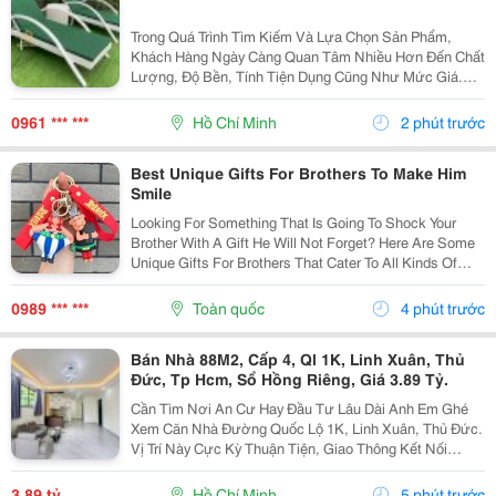
Trong Quá Trình Tìm Kiếm Và Lựa Chọn Sản Phẩm,
Khách Hàng Ngày Càng Quan Tâm Nhiều Hơn Đến Chất
Lượng, Độ Bền, Tính Tiện Dụng Cũng Như Mức Giá.
Thay Vì Chỉ Dựa Vào Quảng Cáo Hoặc Thông Tin Từ
Người Bán, Nhiều Người Có Xu Hướng Tìm Hiểu Thêm
0961 *** ***
Hồ Chí Minh
2 phút trước
Thông Tin...
Best Unique Gifts For Brothers To Make Him
Smile
Looking For Something That Is Going To Shock Your
Brother With A Gift He Will Not Forget? Here Are Some
Unique Gifts For Brothers That Cater To All Kinds Of
Personalities And Interests. You Can Find Everything
From Fashionable Accessories And Fun...
0989 *** ***
Toàn quốc
4 phút trước
Bán Nhà 88M2, Cấp 4, Ql 1K, Linh Xuân, Thủ
Đức, Tp Hcm, Sổ Hồng Riêng, Giá 3.89 Tỷ.
Cần Tìm Nơi An Cư Hay Đầu Tư Lâu Dài Anh Em Ghé
Xem Căn Nhà Đường Quốc Lộ 1K, Linh Xuân, Thủ Đức.
Vị Trí Này Cực Kỳ Thuận Tiện, Giao Thông Kết Nối
Nhanh Chóng, Cực Kỳ Phù Hợp Cho Khách Mua Để Giữ
Tài Sản Hoặc Cho Thuê Đều Rất Ổn Định. Thông Tin...
3,89 tỷ
Hồ Chí Minh
5 phút trước