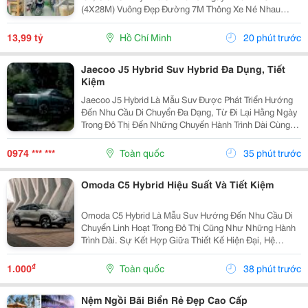
(4X28M) Vuông Đẹp Đường 7M Thông Xe Né Nhau
6Phòng Ngủ, 6Tolet Phù Hợp Kinh Doanh Kết Bạn Liên
Hệ Xem Nhà Ngay!
13,99 tỷ
Hồ Chí Minh
20 phút trước
Jaecoo J5 Hybrid Suv Hybrid Đa Dụng, Tiết
Kiệm
Jaecoo J5 Hybrid Là Mẫu Suv Được Phát Triển Hướng
Đến Nhu Cầu Di Chuyển Đa Dạng, Từ Đi Lại Hằng Ngày
Trong Đô Thị Đến Những Chuyến Hành Trình Dài Cùng
Gia Đình. Nhờ Hệ Truyền Động Hybrid Shs-H, Thiết Kế
Thực Dụng Và Nhiều Công Nghệ Hỗ Trợ, Xe Mang...
0974 *** ***
Toàn quốc
35 phút trước
Omoda C5 Hybrid Hiệu Suất Và Tiết Kiệm
Omoda C5 Hybrid Là Mẫu Suv Hướng Đến Nhu Cầu Di
Chuyển Linh Hoạt Trong Đô Thị Cũng Như Những Hành
Trình Dài. Sự Kết Hợp Giữa Thiết Kế Hiện Đại, Hệ
Truyền Động Hybrid Và Các Công Nghệ Hỗ Trợ Thông
Minh Giúp Xe Đáp Ứng Tốt Nhiều Nhu Cầu Sử Dụng
₫
1.000
Toàn quốc
38 phút trước
Thực...
Nệm Ngồi Bãi Biển Rẻ Đẹp Cao Cấp