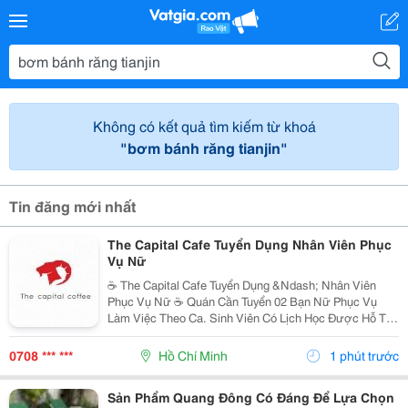
Không có kết quả tìm kiếm từ khoá
"bơm bánh răng tianjin"
Tin đăng mới nhất
The Capital Cafe Tuyển Dụng Nhân Viên Phục
Vụ Nữ
☕️ The Capital Cafe Tuyển Dụng &Ndash; Nhân Viên
Phục Vụ Nữ ☕️ Quán Cần Tuyển 02 Bạn Nữ Phục Vụ
Làm Việc Theo Ca. Sinh Viên Có Lịch Học Được Hỗ Trợ
Sắp Xếp Ca Linh Động. ✨ Yêu Cầu &Bull; Nữ, Tuổi Từ
18 &Ndash; 20 &Bull; Nhiệt Tình, Vui Vẻ, Hòa...
0708 *** ***
Hồ Chí Minh
1 phút trước
Sản Phẩm Quang Đông Có Đáng Để Lựa Chọn