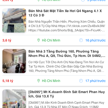
Bán Nhà Sát Mặt Tiền Xe Hơi Q4 Ngang 4.1 X
12 Có 3 Đ
Bán Nhà Nguyễn Thần Hiến, Phường Xóm Chiếu, Quận
4 Chỉ 3,6 Tỷ Clip Nhà Https://Vt.tiktok.com/Zs4Bxlk3W/
Https://Youtube.com/Shorts/Bdjj_5Adpic?Si=Ficu4K-
Ulrqinf8N Vị Trí Đẹp, Cách Mặt Tiền Nguyễn Thần Hiến
Chỉ , 10 Bước Chân Lên Xe Hơi,...
3,6 tỷ
Hồ Chí Minh
16 phút trước
Bán Nhà 3 Tầng Đường 160, Phường Tăng
Nhơn Phú A, Q9, Thủ Đức, Tp Hcm. Dt 54M2,
Sổ Hồng Riêng. Giá 5,18 Tỷ
Cơ Hội Cực Tốt Cho Anh Chị Nào Đang Tìm Nơi An Cư
Tại Tp Hcm. Chính Chủ Cần Bán Gấp Căn Nhà Đường
160, Phường Tăng Nhơn Phú (Tăng Nhơn Phú A, Q9
Cũ). Vị Trí Nhà Nằm Trong Khu Dân Cư Ổn Định, Giao
Thông Thuận Tiện Chỉ Vài Bước Là Ra Lã Xuân Oai,
5,18 tỷ
Hồ Chí Minh
17 phút trước
Lê...
[Db095*] Mt K.doanh Đỉnh Sát Emart Phan Huy
Ích, Giá 13.X Tỷ
[Db095*] M.tiền Kinh Doanh Đỉnh Cạnh Emart Phan Huy
Ích, Giá 13.X Tỷ Nhà 3T Mới Ở Ngay D.tích: 113M2