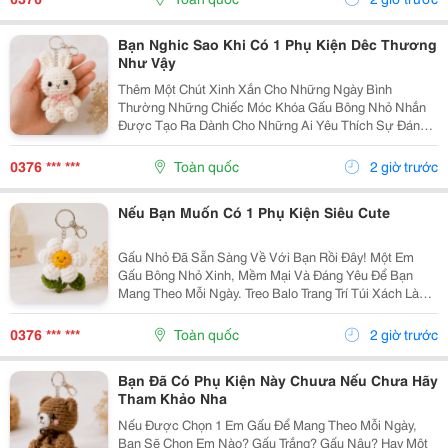
Bông...
Bạn Nghic Sao Khi Có 1 Phụ Kiện Dêc Thương
Như Vậy
Thêm Một Chút Xinh Xắn Cho Những Ngày Bình
Thường Những Chiếc Móc Khóa Gấu Bông Nhỏ Nhắn
Được Tạo Ra Dành Cho Những Ai Yêu Thích Sự Đáng
Yêu Và Những Món Đồ Có Dấu Ấn Riêng. Từ Chiếc Balo
Đi Học, Túi Xách Đi Chơi Đến Chùm Chìa Khóa Quen
0376 *** ***
Toàn quốc
2 giờ trước
Thuộc,...
Nếu Bạn Muốn Có 1 Phụ Kiện Siêu Cute
Gấu Nhỏ Đã Sẵn Sàng Về Với Bạn Rồi Đây! Một Em
Gấu Bông Nhỏ Xinh, Mềm Mại Và Đáng Yêu Để Bạn
Mang Theo Mỗi Ngày. Treo Balo Trang Trí Túi Xách Làm
Móc Khóa Tặng Người Bạn Yêu Quý
Gocnhohandmade.com Không Cần Quá Nhiều Phụ
0376 *** ***
Toàn quốc
2 giờ trước
Kiện, Chỉ Một Em Gấu...
Bạn Đã Có Phụ Kiện Này Chuưa Nếu Chưa Hãy
Tham Khảo Nha
Nếu Được Chọn 1 Em Gấu Để Mang Theo Mỗi Ngày,
Bạn Sẽ Chọn Em Nào? Gấu Trắng? Gấu Nâu? Hay Một