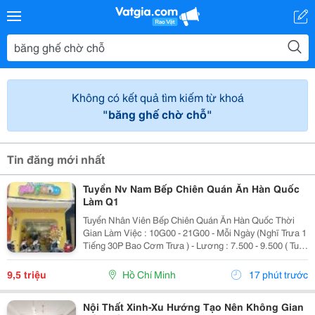
Không có kết quả tìm kiếm từ khoá
"băng ghế chờ chỗ"
Tin đăng mới nhất
Tuyển Nv Nam Bếp Chiên Quán Ăn Hàn Quốc
Làm Q1
Tuyển Nhân Viên Bếp Chiên Quán Ăn Hàn Quốc Thời
Gian Làm Việc : 10G00 - 21G00 - Mỗi Ngày (Nghĩ Trưa 1
Tiếng 30P Bao Cơm Trưa ) - Lương : 7.500 - 9.500 ( Tuỳ
Theo Năng Lực ) Mô Tả Công Việc: - Bếp Chiên : Sử
Dụng Được Chảo Non Biết Chiên...
9,5 triệu
Hồ Chí Minh
17 phút trước
Nội Thất Xinh-Xu Hướng Tạo Nên Không Gian