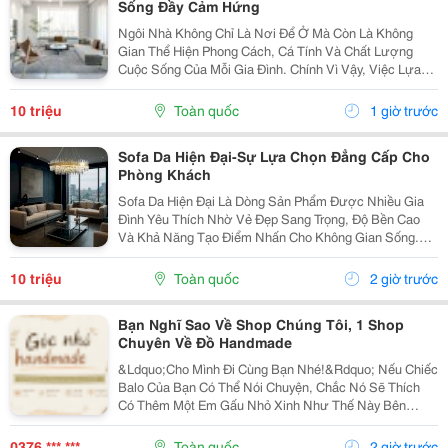
Sống Đầy Cảm Hứng
Ngôi Nhà Không Chỉ Là Nơi Để Ở Mà Còn Là Không
Gian Thể Hiện Phong Cách, Cá Tính Và Chất Lượng
Cuộc Sống Của Mỗi Gia Đình. Chính Vì Vậy, Việc Lựa
Chọn Nội Thất Xinh Đang Trở Thành Xu Hướng Được
Nhiều Người Quan Tâm Khi Muốn Biến Không Gian
10 triệu
Toàn quốc
1 giờ trước
Sống Trở...
Sofa Da Hiện Đại-Sự Lựa Chọn Đẳng Cấp Cho
Phòng Khách
Sofa Da Hiện Đại Là Dòng Sản Phẩm Được Nhiều Gia
Đình Yêu Thích Nhờ Vẻ Đẹp Sang Trọng, Độ Bền Cao
Và Khả Năng Tạo Điểm Nhấn Cho Không Gian Sống.
Với Thiết Kế Tinh Tế Cùng Chất Liệu Da Cao Cấp, Sofa
Không Chỉ Mang Lại Cảm Giác Thoải Mái Mà Còn Thể...
10 triệu
Toàn quốc
2 giờ trước
Bạn Nghĩ Sao Về Shop Chúng Tôi, 1 Shop
Chuyên Về Đồ Handmade
&Ldquo;Cho Mình Đi Cùng Bạn Nhé!&Rdquo; Nếu Chiếc
Balo Của Bạn Có Thể Nói Chuyện, Chắc Nó Sẽ Thích
Có Thêm Một Em Gấu Nhỏ Xinh Như Thế Này Bên
Cạnh. Từ Những Buổi Đi Học, Đi Làm, Đi Cà Phê Hay
Những Chuyến Đi Chơi Cuối Tuần, Em Móc Khóa Gấu
0376 *** ***
Toàn quốc
2 giờ trước