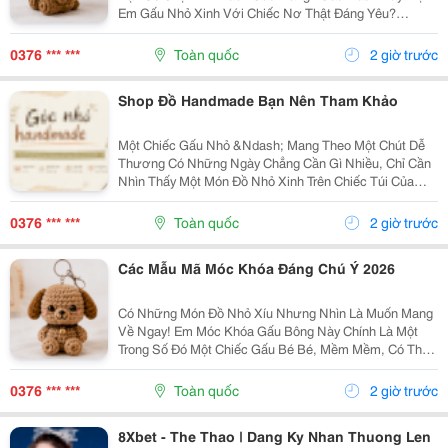
Em Gấu Nhỏ Xinh Với Chiếc Nơ Thật Đáng Yêu?
Những Chiếc Móc Khóa Gấu Bông Không Chỉ Là Phụ
Kiện Treo Túi Mà Còn Là Một Cách Để Bạn Thêm Chút
0376 *** ***
Toàn quốc
2 giờ trước
Cá Tính Vào...
Shop Đồ Handmade Bạn Nên Tham Khảo
Một Chiếc Gấu Nhỏ &Ndash; Mang Theo Một Chút Dễ
Thương Có Những Ngày Chẳng Cần Gì Nhiều, Chỉ Cần
Nhìn Thấy Một Món Đồ Nhỏ Xinh Trên Chiếc Túi Của
Mình Cũng Đủ Thấy Vui Rồi Những Em Móc Khóa Gấu
Bông Được Làm Với Kiểu Dáng Đáng Yêu, Nhỏ Gọn,
0376 *** ***
Toàn quốc
2 giờ trước
Thích...
Các Mẫu Mã Móc Khóa Đáng Chú Ý 2026
Có Những Món Đồ Nhỏ Xíu Nhưng Nhìn Là Muốn Mang
Về Ngay! Em Móc Khóa Gấu Bông Này Chính Là Một
Trong Số Đó Một Chiếc Gấu Bé Bé, Mềm Mềm, Có Thể
Treo Trên Balo, Túi Xách Hay Chìa Khóa. Mỗi Lần Nhìn
Thấy Lại Thấy Chiếc Túi Của Mình Đáng Yêu Hơn Một...
0376 *** ***
Toàn quốc
2 giờ trước
8Xbet - The Thao | Dang Ky Nhan Thuong Len