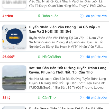
Việc Cập Nhật Kết Quả Nhanh Và Chính Xác Luôn Là
Yếu Tố Được Quan Tâm Hàng Đầu. Thay Vì Phải Chờ
Đợi Thông Tin Từ Nhiều Nguồn Khác Nhau, Người
Dùng Hiện Nay Có Thể Dễ Dàng Tra Cứu Ketqua Trên
4 triệu
Toàn quốc
30 phút trước
Các Nền...
Tuyển Nhân Viên Văn Phòng Tại Gò Vấp - 2
Nam Và 2 Nữ!!!!!!!!!!!!!Svt
Tuyển Nhân Viên Văn Phòng Tại Gò Vấp - 2 Nam Và 2
Nữ Nhân Viên Văn Phòng: (Là Sinh Viên Hoặc Đã Tốt
Nghiệp Cao Đẳng/ Đại Học) 1/ Vị Trí: Nhân Viên Full
Time (2 Nam 2 Nữ) Ca Làm: 13:00 Đến 21:00 (1 Tháng
Được Nghỉ Phép 1 Ngày, Và Hưởng Các Ngày...
₫
26.000
Hồ Chí Minh
48 phút trước
Hot Hot Cần Bán Đất Đường Tuyến Tránh Long
Xuyên, Phường Thốt Nốt, Tp. Cần Thơ
Hot Hot &Ndash; Cần Bán Đất Đường Tuyến Tránh Long
Xuyên, Phường Thốt Nốt, Tp. Cần Thơ * Diện Tích Đất:
17.500M&Sup2;. * Giá Bán: 85 Tỷ (Có Thương Lượng).
* Đất Ở Đô Thị 1.420M2, Mặt Tiền Rộng 40M, 16.100 M2
Trồng Lúa. Hướng Đông. * Vị Trí: Mặt...
85 tỷ
Cần Thơ
49 phút trước
Tuyển Dụng Giáo Viên Ielts Tại Quận Gò Vấp