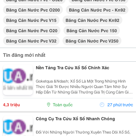
Băng Cản Nước Pvc O200
Băng Cản Nước Pvc - Kn92
Băng Cản Nước Pvc V15
Băng Cản Nước Pvc Kn92
Băng Cản Nước Pvc O20
Băng Cản Nước Pvc 150
Băng Cản Nước Pvc V32
Băng Cản Nước Pvc V250
Tin đăng mới nhất
Nền Tảng Tra Cứu Xổ Số Chính Xác
Goketqua &Ndash; Xổ Số Là Một Trong Những Hình
Thức Giải Trí Được Nhiều Người Quan Tâm Nhờ Sự
Hấp Dẫn Từ Những Giải Thưởng Giá Trị Cùng Cảm Giác
Hồi Hộp Khi Chờ Đợi Kết Quả Quay Thưởng. Tuy Nhiên,
Việc Cập Nhật Thông Tin Nhanh Chóng Và Chính Xác...
4,3 triệu
Toàn quốc
27 phút trước
Công Cụ Tra Cứu Xổ Số Nhanh Chóng
Đối Với Những Người Thường Xuyên Theo Dõi Xổ Số,