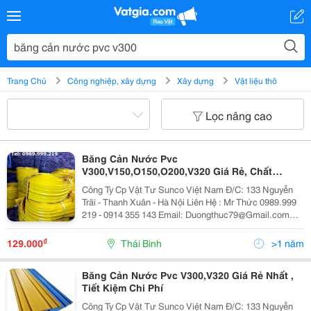
Trang Chủ
Công nghiệp, xây dựng
Xây dựng
Vật liệu thô
Lọc nâng cao
Băng Cản Nước Pvc
V300,V150,O150,O200,V320 Giá Rẻ, Chất
Lượng
Công Ty Cp Vật Tư Sunco Việt Nam Đ/C: 133 Nguyễn
Trãi - Thanh Xuân - Hà Nội Liên Hệ : Mr Thức 0989.999
219 - 0914 355 143 Email: Duongthuc79@Gmail.com
Website: Tamcannuoc.com Waterbar V320, 200, 250,
300, 150 :Băng Pvc Chống Thấm Đàn Hồi. Wa
₫
129.000
Thái Bình
>1 năm
Băng Cản Nước Pvc V300,V320 Giá Rẻ Nhất ,
Tiết Kiệm Chi Phí
Công Ty Cp Vật Tư Sunco Việt Nam Đ/C: 133 Nguyễn