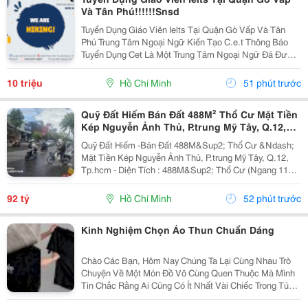
Và Tân Phú!!!!!!Snsd
Tuyển Dụng Giáo Viên Ielts Tại Quận Gò Vấp Và Tân
Phú Trung Tâm Ngoại Ngữ Kiến Tạo C.e.t Thông Báo
Tuyển Dụng Cet Là Một Trung Tâm Ngoại Ngữ Đã Được
Thành Lập 16 Năm Chuyên Về Chương Trình Anh Văn
Học Thuật Ielts &Ndash; Toefl Ibt. Trung Tâm...
10 triệu
Hồ Chí Minh
51 phút trước
Quỹ Đất Hiếm Bán Đất 488M² Thổ Cư Mặt Tiền
Kép Nguyễn Ảnh Thủ, P.trung Mỹ Tây, Q.12,
Tp.hcm
Quỹ Đất Hiếm -Bán Đất 488M&Sup2; Thổ Cư &Ndash;
Mặt Tiền Kép Nguyễn Ảnh Thủ, P.trung Mỹ Tây, Q.12,
Tp.hcm - Diện Tích : 488M&Sup2; Thổ Cư (Ngang 11M
X 45M) - Giá Bán : 92 Tỷ (Thương Lượng) Mặt Tiền Kép
Nguyễn Ảnh Thủ, Mặt Sau Thông Ra Đường...
92 tỷ
Hồ Chí Minh
52 phút trước
Kinh Nghiệm Chọn Áo Thun Chuẩn Dáng
Chào Các Bạn, Hôm Nay Chúng Ta Lại Cùng Nhau Trò
Chuyện Về Một Món Đồ Vô Cùng Quen Thuộc Mà Mình
Tin Chắc Rằng Ai Cũng Có Ít Nhất Vài Chiếc Trong Tủ
Quần Áo. Đó Chính Là Chiếc Áo Thun. Mặc Dù Là Một