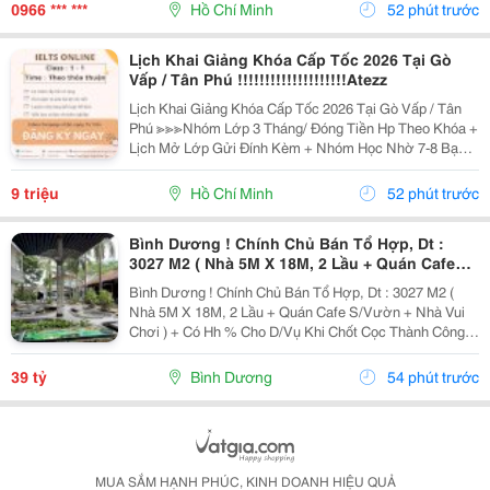
Trang Phục Cơ Bản, Dễ Mặc Và Dễ Phối Đồ, Nhưng
0966 *** ***
Hồ Chí Minh
52 phút trước
Để...
Lịch Khai Giảng Khóa Cấp Tốc 2026 Tại Gò
Vấp / Tân Phú !!!!!!!!!!!!!!!!!!!!Atezz
Lịch Khai Giảng Khóa Cấp Tốc 2026 Tại Gò Vấp / Tân
Phú ≫≫≫Nhóm Lớp 3 Tháng/ Đóng Tiền Hp Theo Khóa +
Lịch Mở Lớp Gửi Đính Kèm + Nhóm Học Nhờ 7-8 Bạn/
Lớp + Giáo Trình Ielts Có Band Điểm Lộ Trình, Sách
Nước Ngoài Bám Sát + Chia Đều 4 Kỹ...
9 triệu
Hồ Chí Minh
52 phút trước
Bình Dương ! Chính Chủ Bán Tổ Hợp, Dt :
3027 M2 ( Nhà 5M X 18M, 2 Lầu + Quán Cafe
S/Vườn + Nhà Vui Chơi ) Tel : - ( Chính Chủ )
Bình Dương ! Chính Chủ Bán Tổ Hợp, Dt : 3027 M2 (
Nhà 5M X 18M, 2 Lầu + Quán Cafe S/Vườn + Nhà Vui
Chơi ) + Có Hh % Cho D/Vụ Khi Chốt Cọc Thành Công .
D Giá Bán Toàn Bộ : 39 Tỷ ( Tl ) Trong Đó Thổ Cư 800 M2
. D/C : 25 Trần Quang Diệu , Phú...
39 tỷ
Bình Dương
54 phút trước
MUA SẮM HẠNH PHÚC, KINH DOANH HIỆU QUẢ