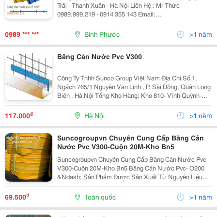
Trãi - Thanh Xuân - Hà Nội Liên Hệ : Mr Thức
0989.999.219 - 0914 355 143 Email:
Duongthuc79@Gmail.com Website: Tamcannuoc.com
Băng Cản Nước V200, O200, O320 , O300, O250..V.v.
0989 *** ***
Bình Phước
>1 năm
Khớp Nối Pvc , Khớp
Băng Cản Nước Pvc V300
Công Ty Tnhh Sunco Group Việt Nam Địa Chỉ Số 1,
Ngách 765/1 Nguyễn Văn Linh , P. Sài Đồng, Quận Long
Biên , Hà Nội Tổng Kho Hàng: Kho 810- Vĩnh Quỳnh-
Ngọc Hồi - Hà Nội Hotline : 0989 999 219 (Mr Thức)
Email : Duongthuc79@Gmail.c
₫
117.000
Hà Nội
>1 năm
Suncogroupvn Chuyên Cung Cấp Băng Cản
Nước Pvc V300-Cuộn 20M-Kho Bn5
Suncogroupvn Chuyên Cung Cấp Băng Cản Nước Pvc
V300-Cuộn 20M-Kho Bn5 Băng Cản Nước Pvc- O200
&Ndash; Sản Phẩm Được Sản Xuất Từ Nguyên Liệu
Nhựa Pvc Hóa Dẻo, Có Chức Năng Chống Thấm Và
Ngăn Chặn Nước Thấm Qua Khe Co Giãn Cũng Như
₫
69.500
Toàn quốc
>1 năm
Các Mạch Ngừng...