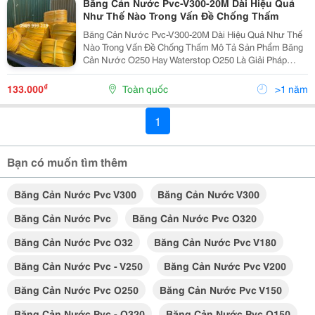
Băng Cản Nước Pvc-V300-20M Dài Hiệu Quả
Như Thế Nào Trong Vấn Đề Chống Thấm
Băng Cản Nước Pvc-V300-20M Dài Hiệu Quả Như Thế
Nào Trong Vấn Đề Chống Thấm Mô Tả Sản Phẩm Băng
Cản Nước O250 Hay Waterstop O250 Là Giải Pháp
Tuyệt Vời Để Chống Thấm Cho Các Công Trình Hiện
Nay. Được Sản Xuất Từ Nhựa Pvc Hóa Dẻo Cao Cấp,
₫
133.000
Toàn quốc
>1 năm
Sản...
1
Bạn có muốn tìm thêm
Băng Cản Nước Pvc V300
Băng Cản Nước V300
Băng Cản Nước Pvc
Băng Cản Nước Pvc O320
Băng Cản Nước Pvc O32
Băng Cản Nước Pvc V180
Băng Cản Nước Pvc - V250
Băng Cản Nước Pvc V200
Băng Cản Nước Pvc O250
Băng Cản Nước Pvc V150
Băng Cản Nước Pvc - O320
Băng Cản Nước Pvc O150