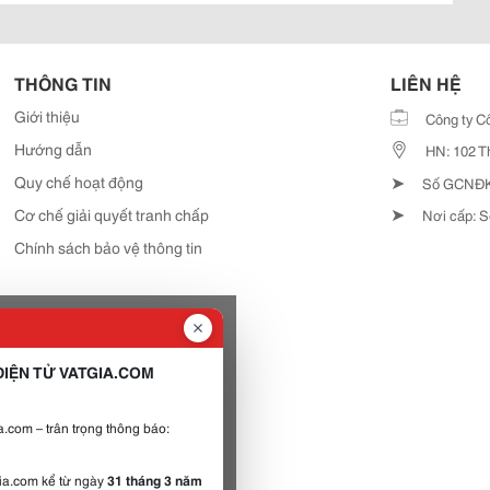
THÔNG TIN
LIÊN HỆ
Giới thiệu
Công ty C
Hướng dẫn
HN: 102 T
➤
Quy chế hoạt động
Số GCNĐKD
➤
Cơ chế giải quyết tranh chấp
Nơi cấp: S
Chính sách bảo vệ thông tin
IỆN TỬ VATGIA.COM
.com – trân trọng thông báo:
gia.com kể từ ngày
31 tháng 3 năm