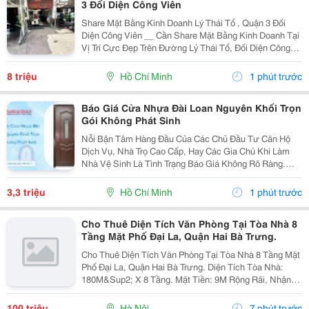
3 Đối Diện Công Viên
Share Mặt Bằng Kinh Doanh Lý Thái Tổ , Quận 3 Đối
Diện Công Viên __ Cần Share Mặt Bằng Kinh Doanh Tại
Vị Trí Cực Đẹp Trên Đường Lý Thái Tổ, Đối Diện Công
Viên Giọt Nước Mắt, Khu Vực Đông Người Qua Lại Từ
Sáng Đến Chiều. * Địa Chỉ: 42 Đường Lý Thái...
8 triệu
Hồ Chí Minh
1 phút trước
Báo Giá Cửa Nhựa Đài Loan Nguyên Khối Trọn
Gói Không Phát Sinh
Nỗi Bận Tâm Hàng Đầu Của Các Chủ Đầu Tư Căn Hộ
Dịch Vụ, Nhà Trọ Cao Cấp, Hay Các Gia Chủ Khi Làm
Nhà Vệ Sinh Là Tình Trạng Báo Giá Không Rõ Ràng.
Nhiều Đơn Vị Ban Đầu Báo Giá Cánh Cửa Nhựa Đài
Loan Rất Rẻ Để Thu Hút Khách Hàng, Nhưng Khi Quyết
3,3 triệu
Hồ Chí Minh
1 phút trước
Toán...
Cho Thuê Diện Tích Văn Phòng Tại Tòa Nhà 8
Tầng Mặt Phố Đại La, Quận Hai Bà Trưng.
Cho Thuê Diện Tích Văn Phòng Tại Tòa Nhà 8 Tầng Mặt
Phố Đại La, Quận Hai Bà Trưng. Diện Tích Tòa Nhà:
180M&Sup2; X 8 Tầng. Mặt Tiền: 9M Rộng Rãi, Nhận
Diện Thương Hiệu Tốt. Thiết Kế: Hiện Đại, Thông Sàn,
Thoáng Mát, Wc Riêng Từng...
100 triệu
Hà Nội
7 phút trước