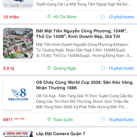
Tuyển Dụng Cet Là Một Trung Tâm Ngoại Ngữ Đã Được
Thành Lập 16 Năm Chuyên Về Chương Trình Anh Văn
Học Thuật Ielts &Ndash; Toefl Ibt. Trung Tâm...
10 triệu
Hồ Chí Minh
12 phút trước
Đất Mặt Tiền Nguyễn Công Phương, 154M²,
Thổ Cư 142M², Kinh Doanh Đẹp, Giá Tốt
Mặt Tiền Kinh Doanh Nguyễn Công Phương &Ndash;
Tp. Quảng Ngãi, Đoạn Gần Ngã 5 Mới 154M&Sup2;
(5.1X30), Thổ Cư 142M&Sup2;, Hướng Đông Nam. Giá
Chỉ 3.5 Tỷ (Thương Lượng Nhẹ). ☎️ 0909 040 359
&Ndash; Mr. Kiệm.
3,5 tỷ
Quảng Ngãi
15 phút trước
O8 Cháy Cùng World Cup 2026: Săn Kèo Vàng,
Nhận Thưởng 188K
O8 Tải App - Nền Tảng Giải Trí Trực Tuyến Cung Cấp Đa
Dạng Các Trò Chơi Đổi Thưởng, Được Giới Thiệu Ra
Mắt Trong Năm 2026 Và Phát Triển Hướng Đến Thị
Trường Châu Á. Theo Thông Tin Từ Nền Tảng, O8 Hoạt
Động Theo Các Tiêu Chuẩn Áp Dụng Trong Lĩnh Vực...
0911 *** ***
Toàn quốc
16 phút trước
Lắp Đặt Camera Quận 7