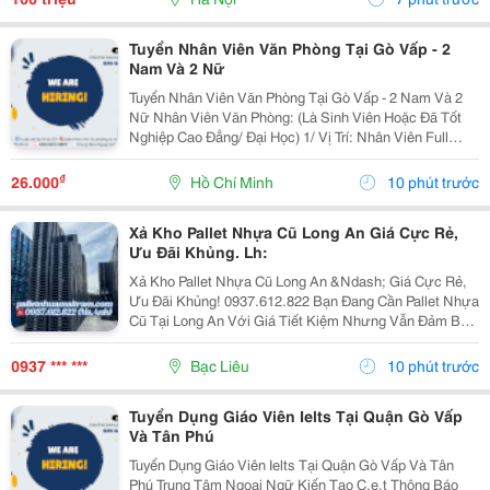
Tuyển Nhân Viên Văn Phòng Tại Gò Vấp - 2
Nam Và 2 Nữ
Tuyển Nhân Viên Văn Phòng Tại Gò Vấp - 2 Nam Và 2
Nữ Nhân Viên Văn Phòng: (Là Sinh Viên Hoặc Đã Tốt
Nghiệp Cao Đẳng/ Đại Học) 1/ Vị Trí: Nhân Viên Full
Time (2 Nam 2 Nữ) Ca Làm: 13:00 Đến 21:00 (1 Tháng
Được Nghỉ Phép 1 Ngày, Và Hưởng Các Ngày...
₫
26.000
Hồ Chí Minh
10 phút trước
Xả Kho Pallet Nhựa Cũ Long An Giá Cực Rẻ,
Ưu Đãi Khủng. Lh:
Xả Kho Pallet Nhựa Cũ Long An &Ndash; Giá Cực Rẻ,
Ưu Đãi Khủng! 0937.612.822 Bạn Đang Cần Pallet Nhựa
Cũ Tại Long An Với Giá Tiết Kiệm Nhưng Vẫn Đảm Bảo
Chất Lượng? Đừng Bỏ Lỡ Chương Trình Xả Kho Số
Lượng Lớn Với Mức Giá Cực Ưu Đãi! ✅ Sản Phẩm...
0937 *** ***
Bạc Liêu
10 phút trước
Tuyển Dụng Giáo Viên Ielts Tại Quận Gò Vấp
Và Tân Phú
Tuyển Dụng Giáo Viên Ielts Tại Quận Gò Vấp Và Tân
Phú Trung Tâm Ngoại Ngữ Kiến Tạo C.e.t Thông Báo