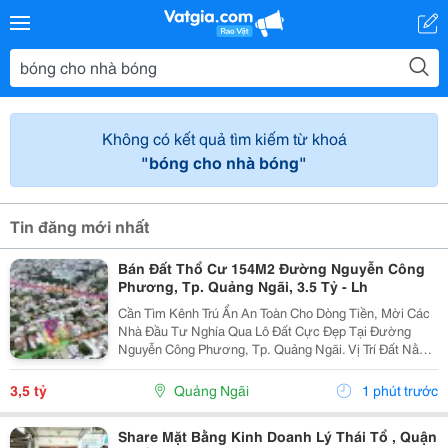
Không có kết quả tìm kiếm từ khoá
"bóng cho nhà bóng"
Tin đăng mới nhất
Bán Đất Thổ Cư 154M2 Đường Nguyễn Công
Phương, Tp. Quảng Ngãi, 3.5 Tỷ - Lh
Cần Tìm Kênh Trú Ẩn An Toàn Cho Dòng Tiền, Mời Các
Nhà Đầu Tư Nghía Qua Lô Đất Cực Đẹp Tại Đường
Nguyễn Công Phương, Tp. Quảng Ngãi. Vị Trí Đất Nằm
Ngay Khu Vực Trung Tâm Phường Nghĩa Lộ, Nơi Giao
Thương Sầm Uất Và Tiềm Năng Tăng Giá Rất Rõ...
3,5 tỷ
Quảng Ngãi
1 phút trước
Share Mặt Bằng Kinh Doanh Lý Thái Tổ , Quận