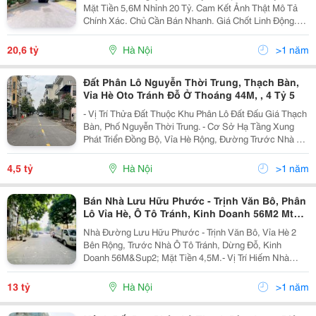
Mặt Tiền 5,6M Nhỉnh 20 Tỷ. Cam Kết Ảnh Thật Mô Tả
Chính Xác. Chủ Cần Bán Nhanh. Giá Chốt Linh Động.
1311 Liên Hệ Ngọc Tuấn 0936 586 828 Kết Bạn Zalo Để
Nhận Sổ Đỏ. Phân Lô Cán Bộ - Vỉa Hè Ô Tô...
20,6 tỷ
Hà Nội
>1 năm
Đất Phân Lô Nguyễn Thời Trung, Thạch Bàn,
Vỉa Hè Oto Tránh Đỗ Ở Thoáng 44M, , 4 Tỷ 5
- Vị Trí Thửa Đất Thuộc Khu Phân Lô Đất Đấu Giá Thạch
Bàn, Phố Nguyễn Thời Trung. - Cơ Sở Hạ Tầng Xung
Phát Triển Đồng Bộ, Vỉa Hè Rộng, Đường Trước Nhà Ô
Tô Tránh. - Tiện Ích Gần Trung Tâm Thương Mại Aeon,
Bigc, Trường Học Các Cấp. - Thửa Đất...
4,5 tỷ
Hà Nội
>1 năm
Bán Nhà Lưu Hữu Phước - Trịnh Văn Bô, Phân
Lô Vỉa Hè, Ô Tô Tránh, Kinh Doanh 56M2 Mt
4,5M 13 Tỷ Hơn
Nhà Đường Lưu Hữu Phước - Trịnh Văn Bô, Vỉa Hè 2
Bên Rộng, Trước Nhà Ô Tô Tránh, Dừng Đỗ, Kinh
Doanh 56M&Sup2; Mặt Tiền 4,5M.- Vị Trí Hiếm Nhà
Bán, Khu Dân Trí Cao, An Ninh Tốt.- Nhà Vừa Ở, Vừa
Kinh Doanh Mọi Loại Hình(Văn Phòng, Phòng Khám,
13 tỷ
Hà Nội
>1 năm
Spa......