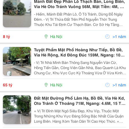
Mảnh Đất Đẹp Phân Lô Thạch Bàn, Long Biên,
Vỉa Hè Oto Tránh Vuông 56M, Mặt Tiền: 4M, 8
Tỷ
- Hiếm, Mảnh Đất Phân Lô, Ô Tô Tránh, Dừng Đỗ Ngày
Đêm. - Vị Trí Thửa Đất Trên Phố Nguyễn Thời Trung
Thuộc Khu Tái Định Cư Thạch Bàn. Cơ Sở Hạ Tầng
Đồng Bộ, Vỉa Hè, Ô Tô Tránh, Cư Dân Xung Quanh Ở
Đông Đúc. Tiện Ích Ngập Tràn Gần Trung Tâm
8 tỷ
Hà Nội
>1 năm
Thương...
Tuyệt Phẩm Mặt Phố Hoàng Như Tiếp, Bồ Đề,
Vỉa Hè Rộng, Kd Đông Đúc 159M, Ngang: 10M,
65 Tỷ
- Vị Trí Nhà Mình Bán Thông Sang Nguyễn Văn Cừ,
Hồng Tiến Gần, Công Viên Gần Nhà, Bao Quanh Là Khu
Chung Cư, Khu Vực Cực Kỳ Thoáng Vừa Ở Vừa Kinh
Doanh Quá Thích. + Khẳng Định Kinh Doanh Sầm Uất
Nhất Trục Phố, Dân Cư Đông Đúc, Hàng Quán Xung
65 tỷ
Hà Nội
>1 năm
Quanh...
Đất Mặt Đường Phố Lâm Hạ, Bồ Đề, Vỉa Hè Kd,
Oto Tránh Ở Thoáng 71M, Ngang: 4.6M, 15 Tỷ
9
+ Vị Trí Đỉnh Mặt Ngõ Siêu Đẹp, Khu Vip, Thuộc Một
Trong Những Khu Vực Đáng Sống Bậc Nhất Của Quận
Long Biên. Hàng Xóm Toàn Dân Trí Cao Học Thức. +
Hiện Trang Là Nhà C4 Đang Làm Tạp Hóa, Vỉa Hè Rộng