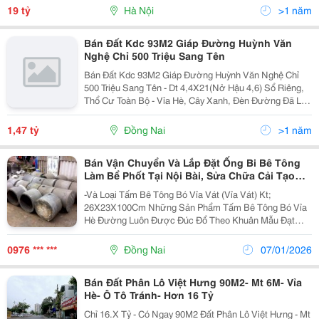
Mai &Bull; Liên Hệ: 0986209188 + Vị Trí Nhà...
19 tỷ
Hà Nội
>1 năm
Bán Đất Kdc 93M2 Giáp Đường Huỳnh Văn
Nghệ Chỉ 500 Triệu Sang Tên
Bán Đất Kdc 93M2 Giáp Đường Huỳnh Văn Nghệ Chỉ
500 Triệu Sang Tên - Dt 4,4X21(Nở Hậu 4,6) Sổ Riêng,
Thổ Cư Toàn Bộ - Vỉa Hè, Cây Xanh, Đèn Đường Đã Lắp
Đặt Đầy Đủ - Giá Gốc Chỉ 1 Tỷ 470 Còn Thương Lượng,
Ngân Hàng Hỗ Trợ 70%, Lãi Suất Ưu Đãi ...
1,47 tỷ
Đồng Nai
>1 năm
Bán Vận Chuyển Và Lắp Đặt Ống Bi Bê Tông
Làm Bể Phốt Tại Nội Bài, Sửa Chữa Cải Tạo
Nhà Vệ Sinh Tại Sóc Sơn
-Và Loại Tấm Bê Tông Bó Vỉa Vát (Vỉa Vát) Kt;
26X23X100Cm Những Sản Phẩm Tấm Bê Tông Bó Vỉa
Hè Đường Luôn Được Đúc Đổ Theo Khuân Mẫu Đạt
Tiêu Chuẩn Với Chất Lượng Bê Tông Mác Tốt Nhất
Phục Vụ Khắp Các Công Trình. Chúng Tôi Nhận Cải Tạo
0976 *** ***
Đồng Nai
07/01/2026
Nâng Cấp...
Bán Đất Phân Lô Việt Hưng 90M2- Mt 6M- Vỉa
Hè- Ô Tô Tránh- Hơn 16 Tỷ
Chỉ 16.X Tỷ - Có Ngay 90M2 Đất Phân Lô Việt Hưng - Mt