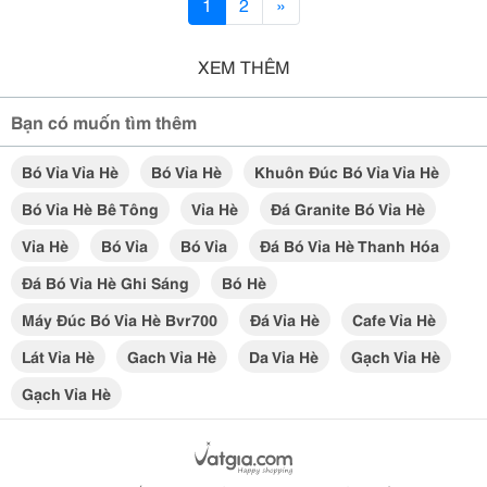
1
2
»
XEM THÊM
Bạn có muốn tìm thêm
Bó Vỉa Vỉa Hè
Bó Vỉa Hè
Khuôn Đúc Bó Vỉa Vỉa Hè
Bó Vỉa Hè Bê Tông
Vỉa Hè
Đá Granite Bó Vỉa Hè
Vỉa Hè
Bó Vỉa
Bó Vỉa
Đá Bó Vỉa Hè Thanh Hóa
Đá Bó Vỉa Hè Ghi Sáng
Bó Hè
Máy Đúc Bó Vỉa Hè Bvr700
Đá Vỉa Hè
Cafe Vỉa Hè
Lát Vỉa Hè
Gach Vỉa Hè
Da Vỉa Hè
Gạch Vỉa Hè
Gạch Vỉa Hè