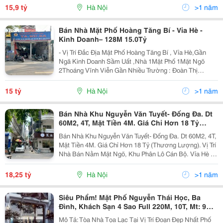
Rãi, Oto Tránh 4 Xe Đi Qua Vẫn Được, Kinh Doanh...
15,9 tỷ
Hà Nội
>1 năm
Bán Nhà Mặt Phố Hoàng Tăng Bí - Vỉa Hè -
Kinh Doanh– 128M 15.0Tỷ
- Vị Trí Đắc Địa Mặt Phố Hoàng Tăng Bí , Vỉa Hè,Gần
Ngã Kinh Doanh Sầm Uất ,Nhà 1Mặt Phố 1Mặt Ngõ
2Thoáng Vĩnh Viễn Gần Nhiều Trường : Đoàn Thị
Điểm,Tài Chính, Mỏ, Ngân Hàng.... - Giao Thông Thuận
Tiện 20Phút Ra Sân Bay Nội Bài, Di Chuyển Tân Xuân...
15 tỷ
Hà Nội
>1 năm
Bán Nhà Khu Nguyễn Văn Tuyết- Đống Đa. Dt
60M2, 4T, Mặt Tiền 4M. Giá Chỉ Hơn 18 Tỷ
(Thương Lượng).
Bán Nhà Khu Nguyễn Văn Tuyết- Đống Đa. Dt 60M2, 4T,
Mặt Tiền 4M. Giá Chỉ Hơn 18 Tỷ (Thương Lượng). Vị Trí
Nhà Bán Nằm Mặt Ngõ, Khu Phân Lô Cán Bộ. Vỉa Hè 2
Bên Oto Dừng Đỗ Ngày Đêm, Ngõ Oto Thông Thái Hà,
Trung Liệt, Nguyễn Văn Tuyết, Thái...
18,25 tỷ
Hà Nội
>1 năm
Siêu Phẩm! Mặt Phố Nguyễn Thái Học, Ba
Đình, Khách Sạn 4 Sao Full 220M, 10T, Mt: 9M,
170 Tỷ
Mô Tả: Tòa Nhà Tọa Lạc Tại Vị Trí Đoạn Đẹp Nhất Phố