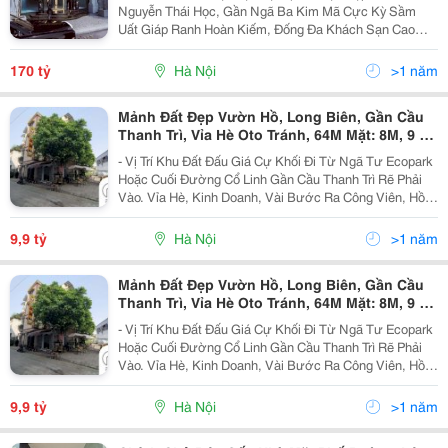
Nguyễn Thái Học, Gần Ngã Ba Kim Mã Cực Kỳ Sầm
Uất Giáp Ranh Hoàn Kiếm, Đống Đa Khách Sạn Cao
Cấp 4 Sao Full Nội Thất Đặc Biệt 2 Mặt Phố, Tt Quận Ba
Đình, Đối Diện Tttm Nam Bộ, Vỉa Hè Rộng Giấy...
170 tỷ
Hà Nội
>1 năm
Mảnh Đất Đẹp Vườn Hồ, Long Biên, Gần Cầu
Thanh Trì, Vỉa Hè Oto Tránh, 64M Mặt: 8M, 9 Tỷ
9
- Vị Trí Khu Đất Đấu Giá Cự Khối Đi Từ Ngã Tư Ecopark
Hoặc Cuối Đường Cổ Linh Gần Cầu Thanh Trì Rẽ Phải
Vào. Vỉa Hè, Kinh Doanh, Vài Bước Ra Công Viên, Hồ,
Chợ Cự Khối. + Cơ Sở Hạ Tầng Xung Quanh Phát Triển
Đồng Bộ, Vỉa Hè, Đèn Đường Chiếu Sáng,...
9,9 tỷ
Hà Nội
>1 năm
Mảnh Đất Đẹp Vườn Hồ, Long Biên, Gần Cầu
Thanh Trì, Vỉa Hè Oto Tránh, 64M Mặt: 8M, 9 Tỷ
9
- Vị Trí Khu Đất Đấu Giá Cự Khối Đi Từ Ngã Tư Ecopark
Hoặc Cuối Đường Cổ Linh Gần Cầu Thanh Trì Rẽ Phải
Vào. Vỉa Hè, Kinh Doanh, Vài Bước Ra Công Viên, Hồ,
Chợ Cự Khối. + Cơ Sở Hạ Tầng Xung Quanh Phát Triển
Đồng Bộ, Vỉa Hè, Đèn Đường Chiếu Sáng,...
9,9 tỷ
Hà Nội
>1 năm