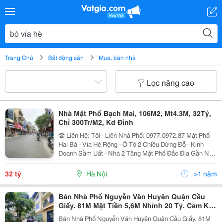
Trang Chủ
Bất động sản
Mua, bán nhà
Lọc nâng cao
Nhà Mặt Phố Bạch Mai, 106M2, Mt4.3M, 32Tỷ,
Chỉ 300Tr/M2, Kd Đỉnh
☎️ Liên Hệ: Tôi - Liên Nhà Phố: 0977.0972.87 Mặt Phố
Hai Bà - Vỉa Hè Rộng - Ô Tô 2 Chiều Dừng Đỗ - Kinh
Doanh Sầm Uất - Nhà 2 Tầng Mặt Phố Đắc Địa Gần Ngã
Ba Bạch Mai, Lê Thanh Nghị - Vỉa Hè Rộng, Ô Tô Dừng
Đỗ 2 Chiều, Kinh Doanh Đắc Địa. -...
32 tỷ
Hà Nội
>1 năm
Bán Nhà Phố Nguyễn Văn Huyên Quận Cầu
Giấy. 81M Mặt Tiền 5,6M Nhỉnh 20 Tỷ. Cam Kết
Ảnh Thật Mô Tả Chính Xác. Chủ Cần Bán
Bán Nhà Phố Nguyễn Văn Huyên Quận Cầu Giấy. 81M