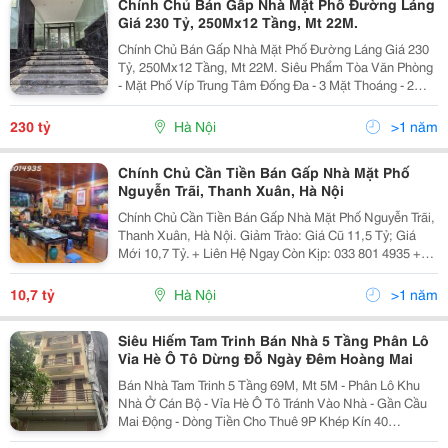
Chính Chủ Bán Gấp Nhà Mặt Phố Đường Láng
Giá 230 Tỷ, 250Mx12 Tầng, Mt 22M.
Chính Chủ Bán Gấp Nhà Mặt Phố Đường Láng Giá 230
Tỷ, 250Mx12 Tầng, Mt 22M. Siêu Phẩm Tòa Văn Phòng
- Mặt Phố Víp Trung Tâm Đống Đa - 3 Mặt Thoáng - 2
Hầm 2 Thang Máy 2 Thang Bộ - Vỉa Hè 10M - Đã Có Đơn
Vị Hỏi Thuê Với Giá 600Tr/Tháng - Sổ Hoàn Công...
230 tỷ
Hà Nội
>1 năm
Chính Chủ Cần Tiền Bán Gấp Nhà Mặt Phố
Nguyễn Trãi, Thanh Xuân, Hà Nội
Chính Chủ Cần Tiền Bán Gấp Nhà Mặt Phố Nguyễn Trãi,
Thanh Xuân, Hà Nội. Giảm Trào: Giá Cũ 11,5 Tỷ; Giá
Mới 10,7 Tỷ. + Liên Hệ Ngay Còn Kịp: 033 801 4935 +
Nguyễn Trãi Là Đường Phố Lớn Của Hà Nội Mới Được
Cải Tạo Đồng Bộ + Vỉa Hè Rộng, Tấp Lập...
10,7 tỷ
Hà Nội
>1 năm
Siêu Hiếm Tam Trinh Bán Nhà 5 Tầng Phân Lô
Vỉa Hè Ô Tô Dừng Đỗ Ngày Đêm Hoàng Mai
Bán Nhà Tam Trinh 5 Tầng 69M, Mt 5M - Phân Lô Khu
Nhà Ở Cán Bộ - Vỉa Hè Ô Tô Tránh Vào Nhà - Gần Cầu
Mai Động - Dòng Tiền Cho Thuê 9P Khép Kín 40
Triệu/Tháng - Hiếm Nhà Bán - Cách Phố 20M - Hoàng