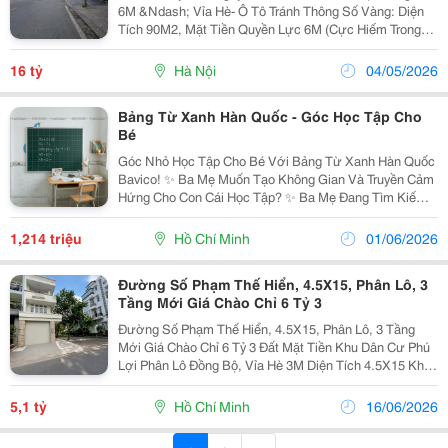
6M &Ndash; Vỉa Hè- Ô Tô Tránh Thông Số Vàng: Diện
Tích 90M2, Mặt Tiền Quyền Lực 6M (Cực Hiếm Trong
Khu Vực). Vị Trí Đắc Địa: Nằm Trong Khu Phân Lô Cán
Bộ, Vỉa Hè Rộng, Đường Thông Ô Tô Tránh...
16 tỷ
Hà Nội
04/05/2026
Bảng Từ Xanh Hàn Quốc - Góc Học Tập Cho
Bé
Góc Nhỏ Học Tập Cho Bé Với Bảng Từ Xanh Hàn Quốc
Bavico! ✨ Ba Mẹ Muốn Tạo Không Gian Và Truyền Cảm
Hứng Cho Con Cái Học Tập? ✨ Ba Mẹ Đang Tìm Kiếm
Giải Pháp Giúp Bé Vừa Học Vừa Chơi Ngay Tại Nhà?
Biến Góc Phòng Nhỏ Thành Thế Giới Sáng Tạo Riêng...
1,214 triệu
Hồ Chí Minh
01/06/2026
Đường Số Phạm Thế Hiển, 4.5X15, Phân Lô, 3
Tầng Mới Giá Chào Chỉ 6 Tỷ 3
Đường Số Phạm Thế Hiển, 4.5X15, Phân Lô, 3 Tầng
Mới Giá Chào Chỉ 6 Tỷ 3 Đất Mặt Tiền Khu Dân Cư Phú
Lợi Phân Lô Đồng Bộ, Vỉa Hè 3M Diện Tích 4.5X15 Khu
Vực Xây Đồng Bộ, Hàng Xóm Dân Trí Sổ Riêng Đẹp,
Vuông Tờ A4 Gần Chợ Xóm Củi, Tùng Thiện...
5,1 tỷ
Hồ Chí Minh
16/06/2026