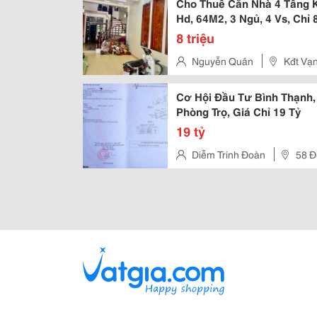
Cho Thuê Căn Nhà 4 Tầng K
Hd, 64M2, 3 Ngủ, 4 Vs, Chỉ 8
8 triệu
Nguyễn Quân
Kđt Vạ
Cơ Hội Đầu Tư Bình Thạnh
Phòng Trọ, Giá Chỉ 19 Tỷ
19 tỷ
Diễm Trinh Đoàn
58 Đ
Chánh, Quận Thủ Đức