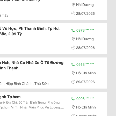
Hải Dương
28/07/2026
a Tây
 Vũ Hựu, Ph Thanh Bình, Tp Hd,
0973 *** ***
ắc, 2.99 Tỷ
Hải Dương
28/07/2026
à Hxh, Nhà Có Nhà Xe Ô Tô Đường
0913 *** ***
Bình Thạnh
Hồ Chí Minh
29/07/2026
ân, Hiệp Bình Chánh, Thủ Đức
ạnh Tp.hcm
0908 *** ***
, Phường
Hồ Chí Minh
hục Vụ Lương:
5 ngày trước