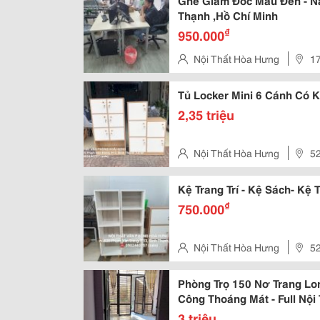
Ghế Giám Đốc Màu Đen - N
Thạnh ,Hồ Chí Minh
₫
950.000
Nội Thất Hòa Hưng
17
Thạnh, Hồ Chí Minh, Việt Nam
Tủ Locker Mini 6 Cánh Có K
2,35 triệu
Nội Thất Hòa Hưng
52
Hcm
Kệ Trang Trí - Kệ Sách- K
₫
750.000
Nội Thất Hòa Hưng
52
Hcm
Phòng Trọ 150 Nơ Trang Lon
Công Thoáng Mát - Full Nội
3 triệu