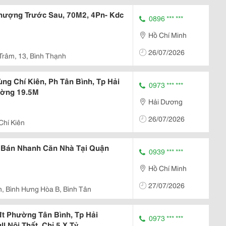
Thượng Trước Sau, 70M2, 4Pn- Kdc
0896 *** ***
Hồ Chí Minh
26/07/2026
Trâm, 13, Bình Thạnh
g Chí Kiên, Ph Tân Bình, Tp Hải
0973 *** ***
ường 19.5M
Hải Dương
26/07/2026
Chí Kiên
i Bán Nhanh Căn Nhà Tại Quận
0939 *** ***
Hồ Chí Minh
27/07/2026
, Bình Hưng Hòa B, Bình Tân
t Phường Tân Bình, Tp Hải
0973 *** ***
l Nội Thất, Chỉ 5.X Tỷ