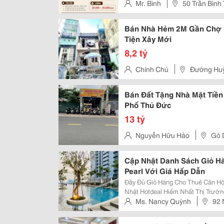
- Dọn Dẹp Bàn Ghế, Giữ...
Mr. Bình
50 Trần Bình
Bình Thạnh, Tp.hcm
Bán Nhà Hẻm 2M Gần Chợ B
Tiện Xây Mới
8,2 tỷ
Chính Chủ
Đường Huỳ
Thạnh
Bán Đất Tặng Nhà Mặt Tiề
Phố Thủ Đức
13 tỷ
Nguyễn Hữu Hảo
Gò 
Cập Nhật Danh Sách Giỏ H
Pearl Với Giá Hấp Dẫn
Đầy Đủ Giỏ Hàng Cho Thuê Căn Hộ
Nhật Hotdeal Hiếm Nhất Thị Trường ✨ Vị Trí Vàng Tại 90 Nguyễn Hữu C
Bình Thạnh, Ngay Cạnh Saigon Pea
Ms. Nancy Quỳnh
92 
Thủ Thiêm, Metro Số 1, Landmark.
Tây, Quận Bình Thạnh, Tp.hcm