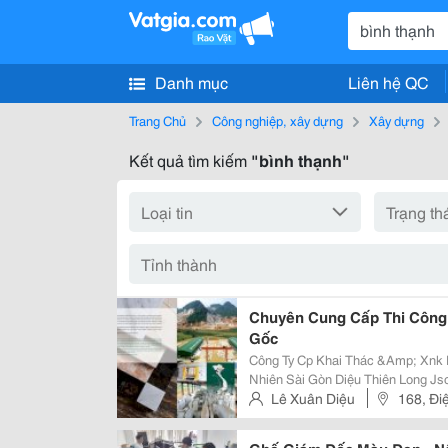
Danh mục
Liên hệ QC
Trang Chủ
Công nghiệp, xây dựng
Xây dựng
Kết quả tìm kiếm
"bình thạnh"
Chuyên Cung Cấp Thi Công 
Gốc
Công Ty Cp Khai Thác &Amp; Xnk Khoáng Sản 
Nhiên Sài Gòn Diệu Thiên Long Jsc Địa Chỉ : - Vp Shrom : 168 Điện Biên Phủ,
P. 17, Q. Bình Thạnh, Tp Hcm. - Mỏ Nhà Máy : Quỳ Hợp, Nghệ An - Mst :
Lê Xuân Diệu
168, Đi
2900862009 -