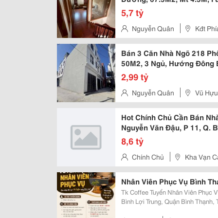
5,7 tỷ
Nguyễn Quân
Kđt Phí
Bán 3 Căn Nhà Ngõ 218 Phố
50M2, 3 Ngủ, Hướng Đông B
2,99 tỷ
Nguyễn Quân
Vũ Hựu
Hot Chính Chủ Cần Bán Nh
Nguyễn Văn Đậu, P 11, Q. 
8,6 tỷ
Chính Chủ
Kha Vạn C
Nhân Viên Phục Vụ Bình Th
Tk Coffee Tuyển Nhân Viên Phục Vụ ☕ Địa Chỉ: 50 Trần Bình Trọng
Bình Lợi Trung, Quận Bình Thạnh, Tp.hcm Vị Trí: Nhân Viên P
20.000 &Ndash; 25.000Đ/Giờ Công Việc - Phục Vụ Nước Cho Khách Tại Quán