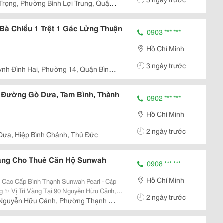
 Trọng, Phường Bình Lợi Trung, Quận
à Chiểu 1 Trệt 1 Gác Lửng Thuận
0903 *** ***
Hồ Chí Minh
3 ngày trước
nh Đình Hai, Phường 14, Quận Bình
n Đường Gò Dưa, Tam Bình, Thành
0902 *** ***
Hồ Chí Minh
2 ngày trước
Dưa, Hiệp Bình Chánh, Thủ Đức
àng Cho Thuê Căn Hộ Sunwah
0908 *** ***
Hồ Chí Minh
 Cao Cấp Bình Thạnh Sunwah Pearl - Cập
ảnh,
2 ngày trước
rl, Chỉ 2 Phút Đến Quận 1, Kết Nối Nhanh
Nguyễn Hữu Cảnh, Phường Thạnh Mỹ
..