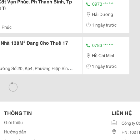
đt Vạn Phúc, Ph Thanh Bình, Tp
0973 *** ***
 Tr
Hải Dương
1 ngày trước
n Phúc
, Nhà 138M² Đang Cho Thuê 17
0783 *** ***
Hồ Chí Minh
1 ngày trước
ường Số 20, Kp4, Phường Hiệp Bình
THÔNG TIN
LIÊN HỆ
Giới thiệu
Công ty C
Hướng dẫn
HN: 102 T