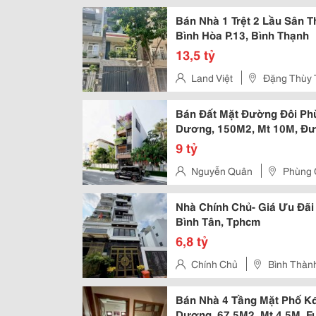
Bán Nhà 1 Trệt 2 Lầu Sân 
Bình Hòa P.13, Bình Thạnh
13,5 tỷ
Land Việt
Đặng Thùy 
Bán Đất Mặt Đường Đôi Phùn
Dương, 150M2, Mt 10M, Đ
9 tỷ
Nguyễn Quân
Phùng 
Nhà Chính Chủ- Giá Ưu Đã
Bình Tân, Tphcm
6,8 tỷ
Chính Chủ
Bình Thành
Bán Nhà 4 Tầng Mặt Phố Kđ
Dương, 67.5M2, Mt 4.5M, Ful