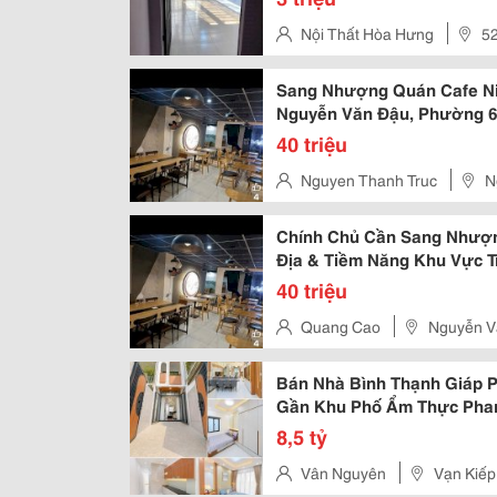
Nội Thất Hòa Hưng
52
Hcm
Sang Nhượng Quán Cafe Nigh
Nguyễn Văn Đậu, Phường 6
40 triệu
Nguyen Thanh Truc
N
Chính Chủ Cần Sang Nhượng
Địa & Tiềm Năng Khu Vực T
Nhuận, Giao Thông
40 triệu
Quang Cao
Nguyễn V
Bán Nhà Bình Thạnh Giáp P
Gần Khu Phố Ẩm Thực Phan
8,5 tỷ
Vân Nguyên
Vạn Kiếp