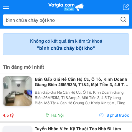
Không có kết quả tìm kiếm từ khoá
"bình chữa cháy bột kho"
Tin đăng mới nhất
Bán Gấp Giá Rẻ Căn Hộ Cc, Ô Tô, Kinh Doanh
Giang Biên 26M/53M, T1&2, Mặt Tiền 3, 4.5 Tỷ
Long Biên.
Bán Gấp Giá Rẻ Căn Hộ Cc, Ô Tô, Kinh Doanh Giang
Biên 26M/53M, T1&Amp;2, Mặt Tiền 3, 4.5 Tỷ Long
Biên. Mô Tả: + Căn Hộ Chung Cư Khép Kín 53M, Tầng 1
Và 2 Đế Căn Hộ Chung Cư, Đất Sổ Đỏ Lâu Dài. + Kinh
Doanh Bất Chấp Các Loại Hình, Quỹ Đất Rộng...
4,5 tỷ
Hà Nội
8 phút trước
Tuyển Nhân Viên Kỹ Thuật Tòa Nhà Đi Làm