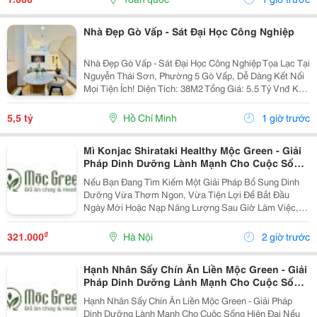
Nhà Đẹp Gò Vấp - Sát Đại Học Công Nghiệp
Nhà Đẹp Gò Vấp - Sát Đại Học Công Nghiệp Tọa Lạc Tại
Nguyễn Thái Sơn, Phường 5 Gò Vấp, Dễ Dàng Kết Nối
Mọi Tiện Ích! Diện Tích: 38M2 Tổng Giá: 5.5 Tỷ Vnđ Kết
Cấu: Nhà 1 Trệt 2 Lầu Kiên Cố, 3Pn, 3Wc, Ban Công,
Sân Thượng Thoáng Mát, Sẵn Sàng Dọn...
5,5 tỷ
Hồ Chí Minh
1 giờ trước
Mì Konjac Shirataki Healthy Mộc Green - Giải
Pháp Dinh Dưỡng Lành Mạnh Cho Cuộc Sống
Hiện Đại
Nếu Bạn Đang Tìm Kiếm Một Giải Pháp Bổ Sung Dinh
Dưỡng Vừa Thơm Ngon, Vừa Tiện Lợi Để Bắt Đầu
Ngày Mới Hoặc Nạp Năng Lượng Sau Giờ Làm Việc,
Thì Mì Konjac Shirataki Healthy Mộc Green Chính Là
Lựa Chọn Hoàn Hảo. Vì Sao Nên Lựa Chọn Mì Konjac...
₫
321.000
Hà Nội
2 giờ trước
Hạnh Nhân Sấy Chín Ăn Liền Mộc Green - Giải
Pháp Dinh Dưỡng Lành Mạnh Cho Cuộc Sống
Hiện Đại
Hạnh Nhân Sấy Chín Ăn Liền Mộc Green - Giải Pháp
Dinh Dưỡng Lành Mạnh Cho Cuộc Sống Hiện Đại Nếu