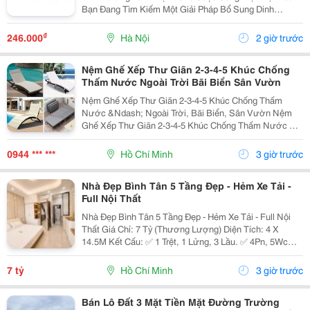
Bạn Đang Tìm Kiếm Một Giải Pháp Bổ Sung Dinh
Dưỡng Vừa Thơm Ngon, Vừa Tiện Lợi Để Bắt Đầu
Ngày Mới Hoặc Nạp Năng Lượng Sau Giờ Làm Việc,
₫
246.000
Hà Nội
2 giờ trước
Thì Hạnh Nhân...
Nệm Ghế Xếp Thư Giãn 2-3-4-5 Khúc Chống
Thấm Nước Ngoài Trời Bãi Biển Sân Vườn
Nệm Ghế Xếp Thư Giãn 2-3-4-5 Khúc Chống Thấm
Nước &Ndash; Ngoài Trời, Bãi Biển, Sân Vườn Nệm
Ghế Xếp Thư Giãn 2-3-4-5 Khúc Chống Thấm Nước Có
Nhiều Mẫu, Kích Thước, Màu Sắc Và Chất Liệu Phù
Hợp Nhu Cầu Lựa Chọn. Sản Phẩm Hoàn Thiện Tỉ Mỉ,
0944 *** ***
Hồ Chí Minh
3 giờ trước
Bền Đẹp,...
Nhà Đẹp Bình Tân 5 Tầng Đẹp - Hẻm Xe Tải -
Full Nội Thất
Nhà Đẹp Bình Tân 5 Tầng Đẹp - Hẻm Xe Tải - Full Nội
Thất Giá Chỉ: 7 Tỷ (Thương Lượng) Diện Tích: 4 X
14.5M Kết Cấu: ✅ 1 Trệt, 1 Lửng, 3 Lầu. ✅ 4Pn, 5Wc
(Có Thể Bố Trí 6Pn). ✅ Phòng Thờ, Phòng Giặt, Sân
Thượng. Hẻm Xe Tải, Gần Mặt Tiền, Thuận...
7 tỷ
Hồ Chí Minh
3 giờ trước
Bán Lô Đất 3 Mặt Tiền Mặt Đường Trường