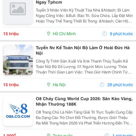
Ngay Tphcm
Tuyển 3 Nhân Viên Kỹ Thuật Tòa Nhà &Ndash; Đi Làm
Ngay Công Việc: &Bull; Bảo Trì, Sửa Chữa, Lắp Đặt Mới
Hoặc Thay Thế Trang Thiết Bị Trong: &Ndash; Căn Hộ
Dịch Vụ &Ndash; Nhà Trọ, Chung Cư Mini &Bull; Kiểm
Tra Và Xử Lý Sự Cố Phát Sinh...
15 triệu
Hồ Chí Minh
9 phút trước
Tuyển Nv Kế Toán Nội Bộ Làm Ở Hoài Đức Hà
Nội
Công Ty Tnhh Sản Xuất Và Xnk Thanh Thủy Tuyển Kế
Toán Nội Bộ Số Lượng: 01 Người Mức Lương: Thỏa
Thuận Thời Gian Làm Việc: Theo Giờ Hành Chính Từ
Thứ 2 Đến Thứ 7. Nội Dung Công Việc: - Làm Hợp Đồng
Mua Bán, Tính Lương Nhân Viên, Hợp...
15 triệu
Hà Nội
26 phút trước
O8 Cháy Cùng World Cup 2026: Săn Kèo Vàng,
Nhận Thưởng 188K
O8 Trang Chủ Là Nền Tảng Giải Trí Trực Tuyến Cung Cấp
Đa Dạng Các Trò Chơi Đổi Thưởng, Được Giới Thiệu
Ra Mắt Trong Năm 2026 Và Phát Triển Hướng Đến Thị
Trường Châu Á. Theo Thông Tin Từ Nền Tảng, O8 Hoạt
Động Theo Các Tiêu Chuẩn Áp Dụng Trong Lĩnh...
₫
1.000
Toàn quốc
1 giờ trước