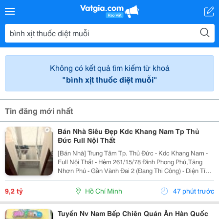
Không có kết quả tìm kiếm từ khoá
"bình xịt thuốc diệt muỗi"
Tin đăng mới nhất
Bán Nhà Siêu Đẹp Kdc Khang Nam Tp Thủ
Đức Full Nội Thất
[Bán Nhà] Trung Tâm Tp. Thủ Đức - Kdc Khang Nam -
Full Nội Thất - Hẻm 261/15/78 Đình Phong Phú,Tăng
Nhơn Phú - Gần Vành Đai 2 (Đang Thi Công) - Diện Tích
Lý Tưởng: 5.6M X 14.2M (Tổng Diện Tích Công Nhận:
80M2). - Kết Cấu Kiên Cố: 1 Trệt, 2 Lầu,...
9,2 tỷ
Hồ Chí Minh
47 phút trước
Tuyển Nv Nam Bếp Chiên Quán Ăn Hàn Quốc