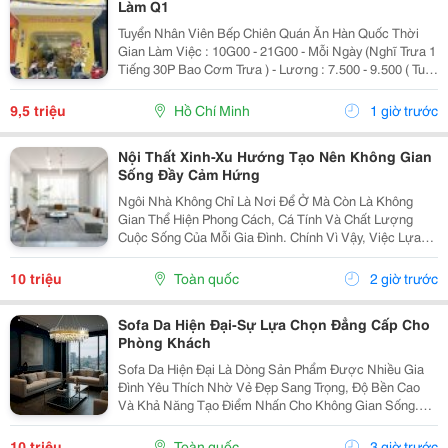
Làm Q1
Tuyển Nhân Viên Bếp Chiên Quán Ăn Hàn Quốc Thời
Gian Làm Việc : 10G00 - 21G00 - Mỗi Ngày (Nghĩ Trưa 1
Tiếng 30P Bao Cơm Trưa ) - Lương : 7.500 - 9.500 ( Tuỳ
Theo Năng Lực ) Mô Tả Công Việc: - Bếp Chiên : Sử
Dụng Được Chảo Non Biết Chiên...
9,5 triệu
Hồ Chí Minh
1 giờ trước
Nội Thất Xinh-Xu Hướng Tạo Nên Không Gian
Sống Đầy Cảm Hứng
Ngôi Nhà Không Chỉ Là Nơi Để Ở Mà Còn Là Không
Gian Thể Hiện Phong Cách, Cá Tính Và Chất Lượng
Cuộc Sống Của Mỗi Gia Đình. Chính Vì Vậy, Việc Lựa
Chọn Nội Thất Xinh Đang Trở Thành Xu Hướng Được
Nhiều Người Quan Tâm Khi Muốn Biến Không Gian
10 triệu
Toàn quốc
2 giờ trước
Sống Trở...
Sofa Da Hiện Đại-Sự Lựa Chọn Đẳng Cấp Cho
Phòng Khách
Sofa Da Hiện Đại Là Dòng Sản Phẩm Được Nhiều Gia
Đình Yêu Thích Nhờ Vẻ Đẹp Sang Trọng, Độ Bền Cao
Và Khả Năng Tạo Điểm Nhấn Cho Không Gian Sống.
Với Thiết Kế Tinh Tế Cùng Chất Liệu Da Cao Cấp, Sofa
Không Chỉ Mang Lại Cảm Giác Thoải Mái Mà Còn Thể...
10 triệu
Toàn quốc
3 giờ trước