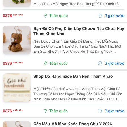
Mang Theo Mỗi Ngày. Treo Balo Trang Trí Túi Xách Làm
Móc Khóa Tặng Người Bạn Yêu Quý
Gocnhohandmade.com Không Cần Quá Nhiều Phụ
0376 *** ***
Toàn quốc
3 giờ trước
Kiện, Chỉ Một Em Gấu...
Bạn Đã Có Phụ Kiện Này Chuưa Nếu Chưa Hãy
Tham Khảo Nha
Nếu Được Chọn 1 Em Gấu Để Mang Theo Mỗi Ngày,
Bạn Sẽ Chọn Em Nào? Gấu Trắng? Gấu Nâu? Hay Một
Em Gấu Nhỏ Xinh Với Chiếc Nơ Thật Đáng Yêu?
Những Chiếc Móc Khóa Gấu Bông Không Chỉ Là Phụ
Kiện Treo Túi Mà Còn Là Một Cách Để Bạn Thêm Chút
0376 *** ***
Toàn quốc
3 giờ trước
Cá Tính Vào...
Shop Đồ Handmade Bạn Nên Tham Khảo
Một Chiếc Gấu Nhỏ &Ndash; Mang Theo Một Chút Dễ
Thương Có Những Ngày Chẳng Cần Gì Nhiều, Chỉ Cần
Nhìn Thấy Một Món Đồ Nhỏ Xinh Trên Chiếc Túi Của
Mình Cũng Đủ Thấy Vui Rồi Những Em Móc Khóa Gấu
Bông Được Làm Với Kiểu Dáng Đáng Yêu, Nhỏ Gọn,
0376 *** ***
Toàn quốc
3 giờ trước
Thích...
Các Mẫu Mã Móc Khóa Đáng Chú Ý 2026