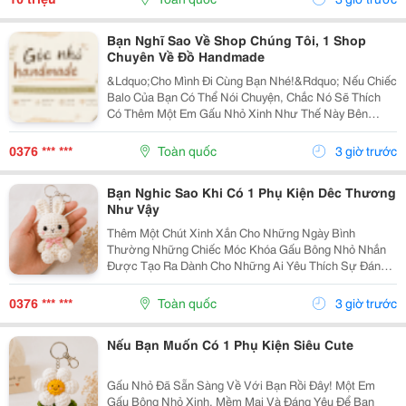
Bạn Nghĩ Sao Về Shop Chúng Tôi, 1 Shop
Chuyên Về Đồ Handmade
&Ldquo;Cho Mình Đi Cùng Bạn Nhé!&Rdquo; Nếu Chiếc
Balo Của Bạn Có Thể Nói Chuyện, Chắc Nó Sẽ Thích
Có Thêm Một Em Gấu Nhỏ Xinh Như Thế Này Bên
Cạnh. Từ Những Buổi Đi Học, Đi Làm, Đi Cà Phê Hay
Những Chuyến Đi Chơi Cuối Tuần, Em Móc Khóa Gấu
0376 *** ***
Toàn quốc
3 giờ trước
Bông...
Bạn Nghic Sao Khi Có 1 Phụ Kiện Dêc Thương
Như Vậy
Thêm Một Chút Xinh Xắn Cho Những Ngày Bình
Thường Những Chiếc Móc Khóa Gấu Bông Nhỏ Nhắn
Được Tạo Ra Dành Cho Những Ai Yêu Thích Sự Đáng
Yêu Và Những Món Đồ Có Dấu Ấn Riêng. Từ Chiếc Balo
Đi Học, Túi Xách Đi Chơi Đến Chùm Chìa Khóa Quen
0376 *** ***
Toàn quốc
3 giờ trước
Thuộc,...
Nếu Bạn Muốn Có 1 Phụ Kiện Siêu Cute
Gấu Nhỏ Đã Sẵn Sàng Về Với Bạn Rồi Đây! Một Em
Gấu Bông Nhỏ Xinh, Mềm Mại Và Đáng Yêu Để Bạn