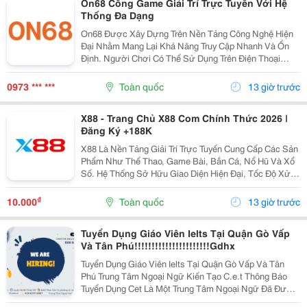
On68 Cổng Game Giải Trí Trực Tuyến Với Hệ
Thống Đa Dạng
On68 Được Xây Dựng Trên Nền Tảng Công Nghệ Hiện
Đại Nhằm Mang Lại Khả Năng Truy Cập Nhanh Và Ổn
Định. Người Chơi Có Thể Sử Dụng Trên Điện Thoại
Hoặc Máy Tính Mà Vẫn Đảm Bảo Trải Nghiệm Giải Trí
Liền Mạch Trong Suốt Quá Trình Tham Gia. Địa Chỉ:
0973 *** ***
Toàn quốc
13 giờ trước
173...
X88 - Trang Chủ X88 Com Chính Thức 2026 |
Đăng Ký +188K
X88 Là Nền Tảng Giải Trí Trực Tuyến Cung Cấp Các Sản
Phẩm Như Thể Thao, Game Bài, Bắn Cá, Nổ Hũ Và Xổ
Số. Hệ Thống Sở Hữu Giao Diện Hiện Đại, Tốc Độ Xử
Lý Ổn Định, Bảo Mật Nhiều Lớp Cùng Đội Ngũ Hỗ Trợ
Khách Hàng 24/7, Mang Đến Trải Nghiệm Giải Trí...
₫
10.000
Toàn quốc
13 giờ trước
Tuyển Dụng Giáo Viên Ielts Tại Quận Gò Vấp
Và Tân Phú!!!!!!!!!!!!!!!!!!!!!!Gdhx
Tuyển Dụng Giáo Viên Ielts Tại Quận Gò Vấp Và Tân
Phú Trung Tâm Ngoại Ngữ Kiến Tạo C.e.t Thông Báo
Tuyển Dụng Cet Là Một Trung Tâm Ngoại Ngữ Đã Được
Thành Lập 16 Năm Chuyên Về Chương Trình Anh Văn