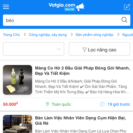
Trang Chủ
Công nghiệp, xây dựng
Sản phẩm công nghiệp
Nguyên
Lọc nâng cao
Màng Co Hở 2 Đầu Giải Pháp Đóng Gói Nhanh,
Đẹp Và Tiết Kiệm
Màng Co Hở 2 Đầu &Ndash; Giải Pháp Đóng Gói
Nhanh, Đẹp Và Tiết Kiệm! ✔️ Ôm Sát Sản Phẩm, Tăng
Tính Thẩm Mỹ Khi Trưng Bày. ✔️ Bảo Vệ Hàng Hóa Khỏi
Bụi Bẩn, Trầy Xước Trong Quá Trình Vận Chuyển. ✔️ Phù
Hợp Đóng Gói Chai, Lon, Hộp, Lốc Nước, Thực...
₫
50.000
Toàn quốc
19 giờ trước
Bàn Làm Việc Nhân Viên Dạng Cụm Hiện Đại,
Giá Rẻ
Bàn Làm Việc Nhân Viên Dạng Cụm Là Lựa Chọn Phù