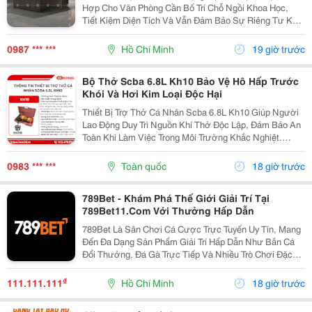
Hợp Cho Văn Phòng Cần Bố Trí Chỗ Ngồi Khoa Học,
Tiết Kiệm Diện Tích Và Vẫn Đảm Bảo Sự Riêng Tư Khi
Làm Việc. Thiết Kế Module Linh Hoạt Giúp Doanh
Nghiệp Dễ Dàng Sắp Xếp Theo Nhóm 2, 4 Hoặc 6
0987 *** ***
Hồ Chí Minh
19 giờ trước
Người Tùy...
Bộ Thở Scba 6.8L Kh10 Bảo Vệ Hô Hấp Trước
Khói Và Hơi Kim Loại Độc Hại
Thiết Bị Trợ Thở Cá Nhân Scba 6.8L Kh10 Giúp Người
Lao Động Duy Trì Nguồn Khí Thở Độc Lập, Đảm Bảo An
Toàn Khi Làm Việc Trong Môi Trường Khắc Nghiệt.
Trong Điều Kiện Có Khói Dày Đặc, Khí Độc Hoặc Thiếu
Oxy, Thiết Bị Bảo Vệ Hô Hấp Chuyên Dụng Là Trang...
0983 *** ***
Toàn quốc
18 giờ trước
789Bet - Khám Phá Thế Giới Giải Trí Tại
789Bet11.Com Với Thưởng Hấp Dẫn
789Bet Là Sân Chơi Cá Cược Trực Tuyến Uy Tín, Mang
Đến Đa Dạng Sản Phẩm Giải Trí Hấp Dẫn Như Bắn Cá
Đổi Thưởng, Đá Gà Trực Tiếp Và Nhiều Trò Chơi Đặc
Sắc Khác. Với Hệ Thống Bảo Mật Hiện Đại, Giao Dịch
Nhanh Chóng Cùng Dịch Vụ Chăm Sóc Khách Hàng
₫
111.111.111
Hồ Chí Minh
18 giờ trước
Tận...