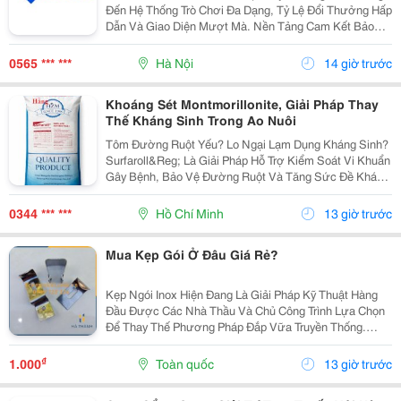
Đến Hệ Thống Trò Chơi Đa Dạng, Tỷ Lệ Đổi Thưởng Hấp
Dẫn Và Giao Diện Mượt Mà. Nền Tảng Cam Kết Bảo
Mật Tuyệt Đối, Hỗ Trợ Nạp Rút Siêu Tốc 24/7 Cùng
Nhiều Khuyến Mãi Lớn Cho Thành Viên. Trải Nghiệm...
0565 *** ***
Hà Nội
14 giờ trước
Khoáng Sét Montmorillonite, Giải Pháp Thay
Thế Kháng Sinh Trong Ao Nuôi
Tôm Đường Ruột Yếu? Lo Ngại Lạm Dụng Kháng Sinh?
Surfaroll&Reg; Là Giải Pháp Hỗ Trợ Kiểm Soát Vi Khuẩn
Gây Bệnh, Bảo Vệ Đường Ruột Và Tăng Sức Đề Kháng
Cho Tôm, Giúp Nâng Cao Hiệu Quả Nuôi Và Hướng
Đến Mô Hình Nuôi Bền Vững. Surfaroll&Reg;...
0344 *** ***
Hồ Chí Minh
13 giờ trước
Mua Kẹp Gói Ở Đâu Giá Rẻ?
Kẹp Ngói Inox Hiện Đang Là Giải Pháp Kỹ Thuật Hàng
Đầu Được Các Nhà Thầu Và Chủ Công Trình Lựa Chọn
Để Thay Thế Phương Pháp Đắp Vữa Truyền Thống.
Trong Thi Công Mái Ngói Hiện Đại, Hệ Thống Mái Không
Chỉ Cần Đẹp Mà Phải Đảm Bảo Độ Bền Tuyệt Đối
₫
1.000
Toàn quốc
13 giờ trước
Trước...