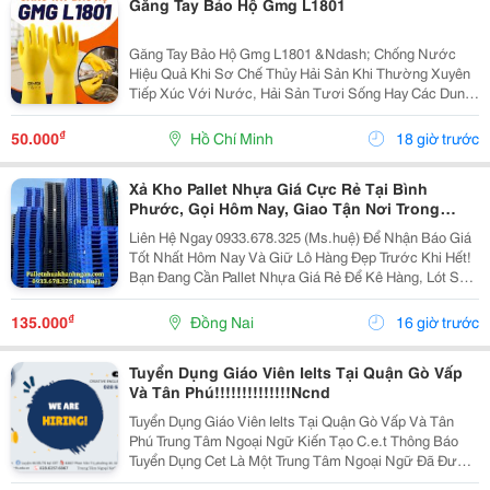
Găng Tay Bảo Hộ Gmg L1801
Găng Tay Bảo Hộ Gmg L1801 &Ndash; Chống Nước
Hiệu Quả Khi Sơ Chế Thủy Hải Sản Khi Thường Xuyên
Tiếp Xúc Với Nước, Hải Sản Tươi Sống Hay Các Dung
Dịch Vệ Sinh, Một Đôi Găng Tay Chất Lượng Sẽ Giúp
Bảo Vệ Đôi Tay Hiệu Quả. Găng Tay Bảo Hộ Gmg
₫
50.000
Hồ Chí Minh
18 giờ trước
L1801...
Xả Kho Pallet Nhựa Giá Cực Rẻ Tại Bình
Phước, Gọi Hôm Nay, Giao Tận Nơi Trong
Ngày!
Liên Hệ Ngay 0933.678.325 (Ms.huệ) Để Nhận Báo Giá
Tốt Nhất Hôm Nay Và Giữ Lô Hàng Đẹp Trước Khi Hết!
Bạn Đang Cần Pallet Nhựa Giá Rẻ Để Kê Hàng, Lót Sàn,
Lưu Kho Hay Xuất Khẩu? Kho Đang Thanh Lý Số Lượng
Lớn Pallet Nhựa Với Giá Cực Ưu Đãi , Hàng...
₫
135.000
Đồng Nai
16 giờ trước
Tuyển Dụng Giáo Viên Ielts Tại Quận Gò Vấp
Và Tân Phú!!!!!!!!!!!!!!Ncnd
Tuyển Dụng Giáo Viên Ielts Tại Quận Gò Vấp Và Tân
Phú Trung Tâm Ngoại Ngữ Kiến Tạo C.e.t Thông Báo
Tuyển Dụng Cet Là Một Trung Tâm Ngoại Ngữ Đã Được
Thành Lập 16 Năm Chuyên Về Chương Trình Anh Văn