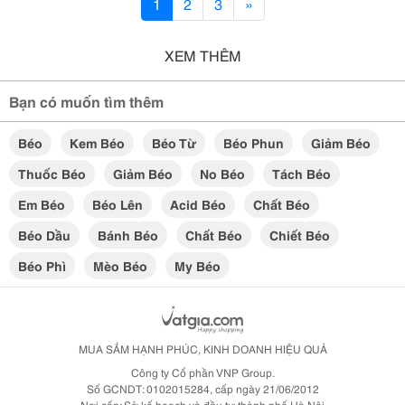
1
2
3
»
XEM THÊM
Bạn có muốn tìm thêm
Béo
Kem Béo
Béo Từ
Béo Phun
Giảm Béo
Thuốc Béo
Giảm Béo
No Béo
Tách Béo
Em Béo
Béo Lên
Acid Béo
Chất Béo
Béo Dầu
Bánh Béo
Chất Béo
Chiết Béo
Béo Phì
Mèo Béo
My Béo
MUA SẮM HẠNH PHÚC, KINH DOANH HIỆU QUẢ
Công ty Cổ phần VNP Group.
Số GCNDT: 0102015284, cấp ngày 21/06/2012
Nơi cấp: Sở kế hoạch và đầu tư thành phố Hà Nội