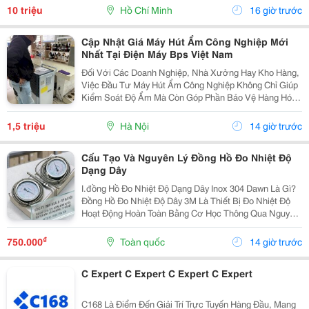
Học Thuật Ielts &Ndash; Toefl Ibt. Trung Tâm...
10 triệu
Hồ Chí Minh
16 giờ trước
Cập Nhật Giá Máy Hút Ẩm Công Nghiệp Mới
Nhất Tại Điện Máy Bps Việt Nam
Đối Với Các Doanh Nghiệp, Nhà Xưởng Hay Kho Hàng,
Việc Đầu Tư Máy Hút Ẩm Công Nghiệp Không Chỉ Giúp
Kiểm Soát Độ Ẩm Mà Còn Góp Phần Bảo Vệ Hàng Hóa,
Máy Móc Và Duy Trì Chất Lượng Sản Phẩm. Tuy Nhiên,
Giá Máy Hút Ẩm Công Nghiệp Trên Thị Trường Có Sự...
1,5 triệu
Hà Nội
14 giờ trước
Cấu Tạo Và Nguyên Lý Đồng Hồ Đo Nhiệt Độ
Dạng Dây
I.đồng Hồ Đo Nhiệt Độ Dạng Dây Inox 304 Dawn Là Gì?
Đồng Hồ Đo Nhiệt Độ Dây 3M Là Thiết Bị Đo Nhiệt Độ
Hoạt Động Hoàn Toàn Bằng Cơ Học Thông Qua Nguyên
Lý Giãn Nở Của Chất Lỏng Hoặc Khí Bên Trong Hệ
Thống Mao Dẫn. Khi Đầu Cảm Biến Tiếp Xúc Với...
₫
750.000
Toàn quốc
14 giờ trước
C Expert C Expert C Expert C Expert
C168 Là Điểm Đến Giải Trí Trực Tuyến Hàng Đầu, Mang