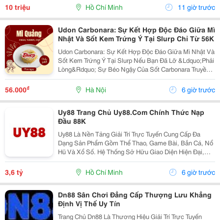
Học Thuật Ielts &Ndash; Toefl Ibt. Trung Tâm...
10 triệu
Hồ Chí Minh
11 giờ trước
Udon Carbonara: Sự Kết Hợp Độc Đáo Giữa Mì
Nhật Và Sốt Kem Trứng Ý Tại Slurp Chỉ Từ 56K
Udon Carbonara: Sự Kết Hợp Độc Đáo Giữa Mì Nhật Và
Sốt Kem Trứng Ý Tại Slurp Nếu Bạn Đã Lỡ &Ldquo;Phải
Lòng&Rdquo; Sự Béo Ngậy Của Sốt Carbonara Truyền
Thống Nhưng Lại Muốn Trải Nghiệm Một Cảm Giác Dẻo
Dai, Lạ Miệng Hơn Thì Udon Carbonara Nhà...
₫
56.000
Hà Nội
6 giờ trước
Uy88 Trang Chủ Uy88.Com Chính Thức Nạp
Đầu 88K
Uy88 Là Nền Tảng Giải Trí Trực Tuyến Cung Cấp Đa
Dạng Sản Phẩm Gồm Thể Thao, Game Bài, Bắn Cá, Nổ
Hũ Và Xổ Số. Hệ Thống Sở Hữu Giao Diện Hiện Đại,
Tốc Độ Xử Lý Ổn Định, Bảo Mật Nhiều Lớp Cùng Đội
Ngũ Hỗ Trợ Khách Hàng 24/7, Mang Đến Trải Nghiệm
3,6 tỷ
Hồ Chí Minh
6 giờ trước
Giải...
Dn88 Sân Chơi Đẳng Cấp Thượng Lưu Khẳng
Định Vị Thế Uy Tín
Trang Chủ Dn88 Là Thương Hiệu Giải Trí Trực Tuyến