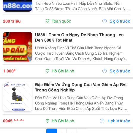
Tích Hợp Nhiều Loại Hình Hấp Dẫn Như Slots. Nền
Tảng Dn88 Được Tối Ưu Công Nghệ, Bảo Mật Cao, Nạp
Rút Nhanh Và Hỗ Trợ Tốt Trên Pc Lẫn Điện Thoại Di
Động. Thông Tin Liên Hệ: Website:
200 triệu
Toàn quốc
5 giờ trước
Https://Dn88C.com/...
U888 | Tham Gia Ngay De Nhan Thuong Len
Den 888K Tot Nhat
U888 Khẳng Định Vị Thế Của Mình Trong Ngành Cá
Cược Trực Tuyến Bằng Cách Cung Cấp Trải Nghiệm
Chơi Game Tuyệt Vời Và Dịch Vụ Khách Hàng Chuyên
Nghiệp Nhất. Với Danh Mục Trò Chơi Phong Phú Từ
Bài, Poker Đảm Bảo Bạn Sẽ Luôn Tìm Thấy Điều Gì Đó
₫
1.000
Hồ Chí Minh
5 giờ trước
Thú Vị...
Đặc Điểm Và Ứng Dụng Của Van Giảm Áp Rvt
Trong Công Nghiệp
Đặc Điểm Và Ứng Dụng Của Van Giảm Áp Rvt Trong
Công Nghiệp Trong Hệ Thống Điều Khiển Bằng Thủy
Lực Để Thực Hiện Điều Chỉnh Áp Suất Thủy Lực Rvt
(Tăng Hoặc Giảm) Trong Hệ Thống Nhằm Đảm Bảo Áp
Suất Làm Việc, Bảo Vệ Hệ Thống Khỏi Quá Tải, Thực
0945 *** ***
Hồ Chí Minh
1 phút trước
Hiện...