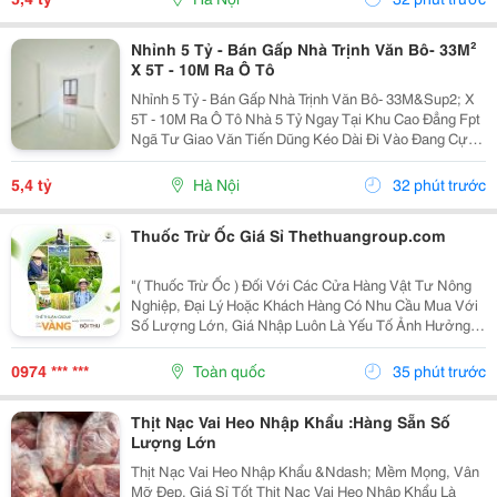
Nhỉnh 5 Tỷ - Bán Gấp Nhà Trịnh Văn Bô- 33M²
X 5T - 10M Ra Ô Tô
Nhỉnh 5 Tỷ - Bán Gấp Nhà Trịnh Văn Bô- 33M&Sup2; X
5T - 10M Ra Ô Tô Nhà 5 Tỷ Ngay Tại Khu Cao Đẳng Fpt
Ngã Tư Giao Văn Tiến Dũng Kéo Dài Đi Vào Đang Cực
Kỳ Đẹp. Căn Này Lại Có 5 Tầng, Gần Ô Tô, Gần Phố Và
Có Thể Vào Ở Ngay. 10M Ra Ô Tô,...
5,4 tỷ
Hà Nội
32 phút trước
Thuốc Trừ Ốc Giá Sỉ Thethuangroup.com
"( Thuốc Trừ Ốc ) Đối Với Các Cửa Hàng Vật Tư Nông
Nghiệp, Đại Lý Hoặc Khách Hàng Có Nhu Cầu Mua Với
Số Lượng Lớn, Giá Nhập Luôn Là Yếu Tố Ảnh Hưởng
Trực Tiếp Đến Hiệu Quả Kinh Doanh. Tuy Nhiên, Một
Nguồn Hàng Tốt Không Chỉ Dừng Lại Ở Mức Giá
0974 *** ***
Toàn quốc
35 phút trước
Cạnh...
Thịt Nạc Vai Heo Nhập Khẩu :Hàng Sẵn Số
Lượng Lớn
Thịt Nạc Vai Heo Nhập Khẩu &Ndash; Mềm Mọng, Vân
Mỡ Đẹp, Giá Sỉ Tốt Thịt Nạc Vai Heo Nhập Khẩu Là