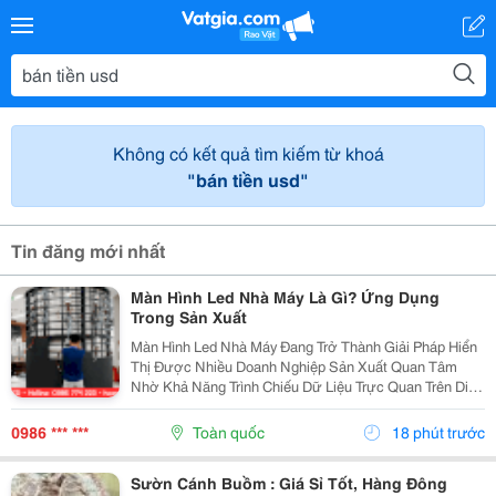
Không có kết quả tìm kiếm từ khoá
"bán tiền usd"
Tin đăng mới nhất
Màn Hình Led Nhà Máy Là Gì? Ứng Dụng
Trong Sản Xuất
Màn Hình Led Nhà Máy Đang Trở Thành Giải Pháp Hiển
Thị Được Nhiều Doanh Nghiệp Sản Xuất Quan Tâm
Nhờ Khả Năng Trình Chiếu Dữ Liệu Trực Quan Trên Diện
Tích Lớn. Không Chỉ Phục Vụ Nhu Cầu Trình Chiếu Hình
Ảnh, Màn Hình Led Còn Có Thể Hỗ Trợ Theo Dõi Và...
0986 *** ***
Toàn quốc
18 phút trước
Sườn Cánh Buồm : Giá Sỉ Tốt, Hàng Đông