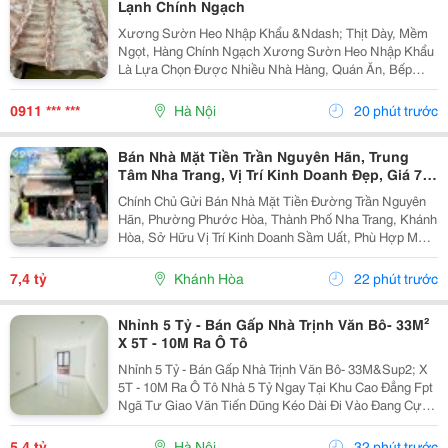
Lạnh Chính Ngạch
Xương Sườn Heo Nhập Khẩu &Ndash; Thịt Dày, Mềm
Ngọt, Hàng Chính Ngạch Xương Sườn Heo Nhập Khẩu
Là Lựa Chọn Được Nhiều Nhà Hàng, Quán Ăn, Bếp
Công Nghiệp Và Gia Đình Ưa Chuộng Nhờ Phần Thịt
Dày, Mềm Ngọt, Xương Nhỏ Và Hương Vị Thơm Ngon
0911 *** ***
Hà Nội
20 phút trước
Tự Nhiên ....
Bán Nhà Mặt Tiền Trần Nguyên Hãn, Trung
Tâm Nha Trang, Vị Trí Kinh Doanh Đẹp, Giá 7,4
Tỷ
Chính Chủ Gửi Bán Nhà Mặt Tiền Đường Trần Nguyên
Hãn, Phường Phước Hòa, Thành Phố Nha Trang, Khánh
Hòa, Sở Hữu Vị Trí Kinh Doanh Sầm Uất, Phù Hợp Mở
Cửa Hàng, Văn Phòng, Showroom Hoặc Đầu Tư Cho
Thuê Lâu Dài. Thông Tin Chi Tiết. - Địa Chỉ: Số...
7,4 tỷ
Khánh Hòa
22 phút trước
Nhỉnh 5 Tỷ - Bán Gấp Nhà Trịnh Văn Bô- 33M²
X 5T - 10M Ra Ô Tô
Nhỉnh 5 Tỷ - Bán Gấp Nhà Trịnh Văn Bô- 33M&Sup2; X
5T - 10M Ra Ô Tô Nhà 5 Tỷ Ngay Tại Khu Cao Đẳng Fpt
Ngã Tư Giao Văn Tiến Dũng Kéo Dài Đi Vào Đang Cực
Kỳ Đẹp. Căn Này Lại Có 5 Tầng, Gần Ô Tô, Gần Phố Và
Có Thể Vào Ở Ngay. 10M Ra Ô Tô,...
5,4 tỷ
Hà Nội
32 phút trước