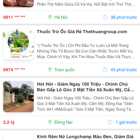
Phần Thịt Nằm Giữa Cổ Và Vai, Nổi Bật Với Thớ Thịt
Săn Chắc, Tỷ Lệ Nạc Cao Và Các Vân Mỡ Mảnh Phân
Bố Tự Nhiên . Sự Kết Hợp Hài Hòa Giữa Nạc Và Mỡ...
0911 *** ***
Hà Nội
36 phút trước
Thuốc Trừ Ốc Giá Rẻ Thethuangroup.com
"( Thuốc Trừ Ốc ) Chi Phí Đầu Tư Luôn Là Một Trong
Những Yếu Tố Được Bà Con Cân Nhắc Trước Mỗi Vụ
Mùa. Chính Vì Vậy, Khi Tìm Mua Thuốc Bảo Vệ Thực
Vật, Nhiều Người Thường Ưu Tiên Những Sản Phẩm
Có Mức Giá Hợp Lý Để Tiết Kiệm Ngân Sách. Tuy
0974 *** ***
Toàn quốc
45 phút trước
Nhiên, Giá...
Hót Hót - Giảm Ngay 100 Triệu - Chính Chủ
Bán Gấp Lô Góc 2 Mặt Tiền Xã Xuân Mỹ, Cẩm
Mỹ, Đồng Nai
Hót Hót - Giảm Ngay 100 Triệu - Chính Chủ Bán Gấp Lô
Góc 2 Mặt Tiền Xã Xuân Mỹ, Cẩm Mỹ, Đồng Nai *Diện
Tích: 641,4M&Sup2; *Góc 2 Mặt Tiền, Ngay Trung Tâm,
Thuận Tiện Kinh Doanh Đa Ngành Nghề. Cách Quốc Lộ
764 Chỉ Khoảng 400M. *Pháp Lý Sổ Hồng...
3,2 tỷ
Đồng Nai
1 giờ trước
Kính Râm Nữ Longchamp Màu Đen, Giảm Giá