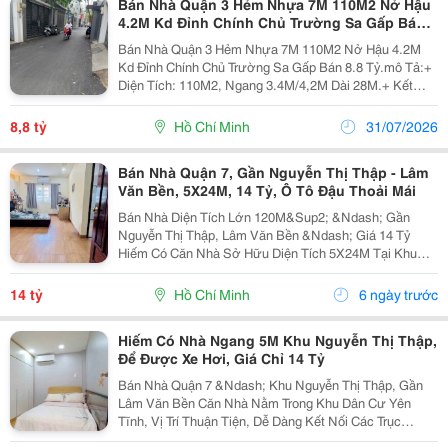
Bán Nhà Quận 3 Hẻm Nhựa 7M 110M2 Nở Hậu
4.2M Kd Đỉnh Chính Chủ Trường Sa Gấp Bán
8.8 Tỷ.
Bán Nhà Quận 3 Hẻm Nhựa 7M 110M2 Nở Hậu 4.2M
Kd Đỉnh Chính Chủ Trường Sa Gấp Bán 8.8 Tỷ.mô Tả:+
Diện Tích: 110M2, Ngang 3.4M/4,2M Dài 28M.+ Kết
Cấu:+ Nhà C4 Chính Chủ Mấy Chục Năm, Chủ Nhà
Thiện Chí Bán Nhanh Để Về Ở Với Con Cháu.mô Tả:+
8,8 tỷ
Hồ Chí Minh
31/07/2026
Vị Trí Ngay...
Bán Nhà Quận 7, Gần Nguyễn Thị Thập - Lâm
Văn Bền, 5X24M, 14 Tỷ, Ô Tô Đậu Thoải Mái
Bán Nhà Diện Tích Lớn 120M&Sup2; &Ndash; Gần
Nguyễn Thị Thập, Lâm Văn Bền &Ndash; Giá 14 Tỷ
Hiếm Có Căn Nhà Sở Hữu Diện Tích 5X24M Tại Khu
Vực Trung Tâm Quận 7, Không Gian Rộng Rãi, Phù Hợp
Cho Gia Đình Nhiều Thế Hệ Hoặc Khách Hàng Cần Diện
14 tỷ
Hồ Chí Minh
6 ngày trước
Tích...
Hiếm Có Nhà Ngang 5M Khu Nguyễn Thị Thập,
Để Được Xe Hơi, Giá Chỉ 14 Tỷ
Bán Nhà Quận 7 &Ndash; Khu Nguyễn Thị Thập, Gần
Lâm Văn Bền Căn Nhà Nằm Trong Khu Dân Cư Yên
Tĩnh, Vị Trí Thuận Tiện, Dễ Dàng Kết Nối Các Trục
Đường Lớn Của Quận 7. Thông Tin Căn Nhà: Diện Tích: