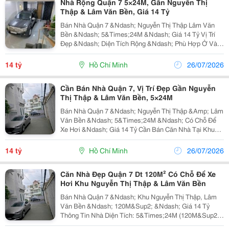
Nhà Rộng Quận 7 5×24M, Gần Nguyễn Thị
Thập & Lâm Văn Bền, Giá 14 Tỷ
Bán Nhà Quận 7 &Ndash; Nguyễn Thị Thập Lâm Văn
Bền &Ndash; 5&Times;24M &Ndash; Giá 14 Tỷ Vị Trí
Đẹp &Ndash; Diện Tích Rộng &Ndash; Phù Hợp Ở Và
Đầu Tư Căn Nhà Tọa Lạc Tại Khu Vực Nguyễn Thị Thập
&Ndash; Lâm Văn Bền, Quận 7, Nơi Có Hạ Tầng Phát...
14 tỷ
Hồ Chí Minh
26/07/2026
Cần Bán Nhà Quận 7, Vị Trí Đẹp Gần Nguyễn
Thị Thập & Lâm Văn Bền, 5×24M
Bán Nhà Quận 7 &Ndash; Nguyễn Thị Thập &Amp; Lâm
Văn Bền &Ndash; 5&Times;24M &Ndash; Có Chỗ Để
Xe Hơi &Ndash; Giá 14 Tỷ Cần Bán Căn Nhà Tại Khu
Vực Nguyễn Thị Thập &Ndash; Lâm Văn Bền, Quận 7.
Nhà Sở Hữu Diện Tích Rộng, Không Gian Thoáng, Có
14 tỷ
Hồ Chí Minh
26/07/2026
Chỗ Để...
Căn Nhà Đẹp Quận 7 Dt 120M² Có Chỗ Để Xe
Hơi Khu Nguyễn Thị Thập & Lâm Văn Bền
Bán Nhà Quận 7 &Ndash; Khu Nguyễn Thị Thập, Lâm
Văn Bền &Ndash; 120M&Sup2; &Ndash; Giá 14 Tỷ
Thông Tin Nhà Diện Tích: 5&Times;24M (120M&Sup2;)
Giá Bán: 14 Tỷ Có Chỗ Để Xe Hơi Pháp Lý: Sổ Hồng