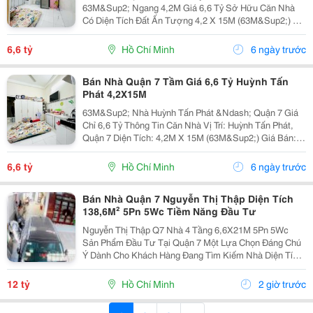
63M&Sup2; Ngang 4,2M Giá 6,6 Tỷ Sở Hữu Căn Nhà
Có Diện Tích Đất Ấn Tượng 4,2 X 15M (63M&Sup2;) Tại
Khu Vực Huỳnh Tấn Phát, Quận 7 &Ndash; Phù Hợp
Cho Khách Hàng Cần Không Gian Rộng Rãi, Thoải Mái
6,6 tỷ
Hồ Chí Minh
6 ngày trước
Để An...
Bán Nhà Quận 7 Tầm Giá 6,6 Tỷ Huỳnh Tấn
Phát 4,2X15M
63M&Sup2; Nhà Huỳnh Tấn Phát &Ndash; Quận 7 Giá
Chỉ 6,6 Tỷ Thông Tin Căn Nhà Vị Trí: Huỳnh Tấn Phát,
Quận 7 Diện Tích: 4,2M X 15M (63M&Sup2;) Giá Bán:
6,6 Tỷ ✨ Nổi Bật: ✅ Khuôn Đất 63M&Sup2; Rộng Rãi,
Diện Tích Lý Tưởng Cho Gia Đình Sinh...
6,6 tỷ
Hồ Chí Minh
6 ngày trước
Bán Nhà Quận 7 Nguyễn Thị Thập Diện Tích
138,6M² 5Pn 5Wc Tiềm Năng Đầu Tư
Nguyễn Thị Thập Q7 Nhà 4 Tầng 6,6X21M 5Pn 5Wc
Sản Phẩm Đầu Tư Tại Quận 7 Một Lựa Chọn Đáng Chú
Ý Dành Cho Khách Hàng Đang Tìm Kiếm Nhà Diện Tích
Lớn Tại Quận 7, Vừa Đáp Ứng Nhu Cầu Sử Dụng Hiện
Tại Vừa Có Tiềm Năng Khai Thác Trong Tương Lai.
12 tỷ
Hồ Chí Minh
2 giờ trước
Căn...