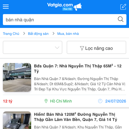
Trang Chủ
Bất động sản
Mua, bán nhà
Lọc nâng cao
Bđs Quận 7: Nhà Nguyễn Thị Thập 65M² - 12
Tỷ
Bán Nhà Quận 7 &Ndash; Đường Nguyễn Thị Thập
&Ndash; Dt 65M&Sup2; &Ndash; Giá 12 Tỷ Căn Nhà Vị
Trí Đẹp Tại Khu Vực Nguyễn Thị Thập, Quận 7, Phù Hợp
Cho Khách Hàng Đang Tìm Kiếm Nơi An Cư Hoặc Đầu
Tư Lâu Dài. Thông Tin Nổi Bật: Diện Tích:...
12 tỷ
Hồ Chí Minh
24/07/2026
Hiếm! Bán Nhà 120M² Đường Nguyễn Thị
Thập Gần Lâm Văn Bền, Quận 7, Giá 14 Tỷ
Bán Nhà Quận 7 &Ndash; Khu Nguyễn Thị Thập, Gần