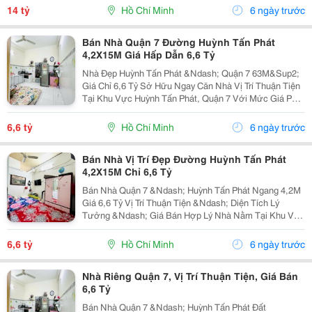
5 X 24M (120M&Sup2;). Giá Bán: 14 Tỷ. Có...
14 tỷ
Hồ Chí Minh
6 ngày trước
Bán Nhà Quận 7 Đường Huỳnh Tấn Phát
4,2X15M Giá Hấp Dẫn 6,6 Tỷ
Nhà Đẹp Huỳnh Tấn Phát &Ndash; Quận 7 63M&Sup2;
Giá Chỉ 6,6 Tỷ Sở Hữu Ngay Căn Nhà Vị Trí Thuận Tiện
Tại Khu Vực Huỳnh Tấn Phát, Quận 7 Với Mức Giá Phù
Hợp Cho Khách Hàng Đang Tìm Nơi An Cư Hoặc Đầu
Tư. Thông Tin Căn Nhà: Diện Tích: 4,2 X 15M...
6,6 tỷ
Hồ Chí Minh
6 ngày trước
Bán Nhà Vị Trí Đẹp Đường Huỳnh Tấn Phát
4,2X15M Chỉ 6,6 Tỷ
Bán Nhà Quận 7 &Ndash; Huỳnh Tấn Phát Ngang 4,2M
Giá 6,6 Tỷ Vị Trí Thuận Tiện &Ndash; Diện Tích Lý
Tưởng &Ndash; Giá Bán Hợp Lý Nhà Nằm Tại Khu Vực
Huỳnh Tấn Phát, Quận 7, Phù Hợp Cho Khách Hàng Cần
Một Căn Nhà Riêng Để Ở Lâu Dài Hoặc Đầu Tư Sinh...
6,6 tỷ
Hồ Chí Minh
6 ngày trước
Nhà Riêng Quận 7, Vị Trí Thuận Tiện, Giá Bán
6,6 Tỷ
Bán Nhà Quận 7 &Ndash; Huỳnh Tấn Phát Đất