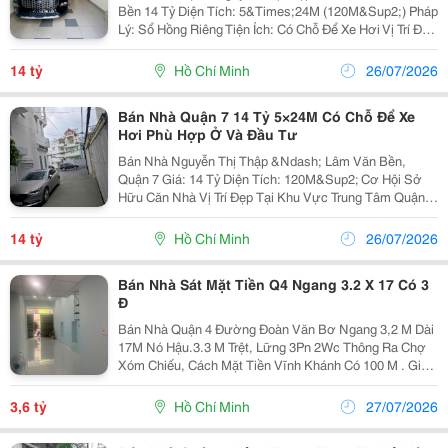
Bền 14 Tỷ Diện Tích: 5&Times;24M (120M&Sup2;) Pháp
Lý: Sổ Hồng Riêng Tiện Ích: Có Chỗ Để Xe Hơi Vị Trí Đắc
Địa: Nhà Nằm Tại Khu Vực Nguyễn Thị Thập &Ndash;
Lâm Văn Bền, Quận 7. Khu Dân Cư...
14 tỷ
Hồ Chí Minh
26/07/2026
Bán Nhà Quận 7 14 Tỷ 5×24M Có Chỗ Để Xe
Hơi Phù Hợp Ở Và Đầu Tư
Bán Nhà Nguyễn Thị Thập &Ndash; Lâm Văn Bền,
Quận 7 Giá: 14 Tỷ Diện Tích: 120M&Sup2; Cơ Hội Sở
Hữu Căn Nhà Vị Trí Đẹp Tại Khu Vực Trung Tâm Quận
7, Thuận Tiện An Cư Kết Hợp Kinh Doanh Hoặc Đầu Tư
Lâu Dài. ✨ Thông Tin Nổi Bật: Diện Tích Rộng...
14 tỷ
Hồ Chí Minh
26/07/2026
Bán Nhà Sát Mặt Tiền Q4 Ngang 3.2 X 17 Có 3
Đ
Bán Nhà Quận 4 Đường Đoàn Văn Bơ Ngang 3,2 M Dài
17M Nó Hậu.3.3 M Trệt, Lững 3Pn 2Wc Thông Ra Chợ
Xóm Chiếu, Cách Mặt Tiền Vĩnh Khánh Có 100 M . Giấy
Tờ Pháp Lý Rõ Ràng Sổ Hồng Riêng Công Chúng Sang
Tên Chính Chủ Diện Tích 55 M2 Đất . Giá...
3,6 tỷ
Hồ Chí Minh
27/07/2026