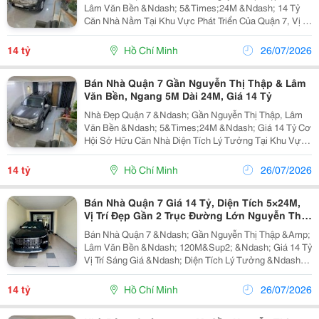
Lâm Văn Bền &Ndash; 5&Times;24M &Ndash; 14 Tỷ
Căn Nhà Nằm Tại Khu Vực Phát Triển Của Quận 7, Vị Trí
Thuận Tiện, Thích Hợp Cho Nhu Cầu An Cư Hoặc Đầu
Tư Lâu Dài. Diện Tích Vuông Vức, Dễ Bố Trí Không...
14 tỷ
Hồ Chí Minh
26/07/2026
Bán Nhà Quận 7 Gần Nguyễn Thị Thập & Lâm
Văn Bền, Ngang 5M Dài 24M, Giá 14 Tỷ
Nhà Đẹp Quận 7 &Ndash; Gần Nguyễn Thị Thập, Lâm
Văn Bền &Ndash; 5&Times;24M &Ndash; Giá 14 Tỷ Cơ
Hội Sở Hữu Căn Nhà Diện Tích Lý Tưởng Tại Khu Vực
Quận 7, Vị Trí Thuận Tiện, Dễ Dàng Kết Nối Đến Các
Tuyến Đường Huyết Mạch. Nhà Phù Hợp Cho Gia
14 tỷ
Hồ Chí Minh
26/07/2026
Đình...
Bán Nhà Quận 7 Giá 14 Tỷ, Diện Tích 5×24M,
Vị Trí Đẹp Gần 2 Trục Đường Lớn Nguyễn Thị
Thập, Lâm Văn Bền
Bán Nhà Quận 7 &Ndash; Gần Nguyễn Thị Thập &Amp;
Lâm Văn Bền &Ndash; 120M&Sup2; &Ndash; Giá 14 Tỷ
Vị Trí Sáng Giá &Ndash; Diện Tích Lý Tưởng &Ndash;
Đầu Tư Bền Vững Cần Bán Căn Nhà Tại Khu Vực
Nguyễn Thị Thập &Ndash; Lâm Văn Bền, Quận 7. Sở
14 tỷ
Hồ Chí Minh
26/07/2026
Hữu...