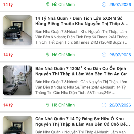
Riêng Mô Tả Căn Nhà Căn Nhà Nằm Tại Khu...
14 tỷ
Hồ Chí Minh
26/07/2026
14 Tỷ Nhà Quận 7 Diện Tích Lớn 5X24M Sổ
Hồng Riêng Thuộc Khu Nguyễn Thị Thập &
Lâm Văn Bền Có Chỗ Xe Hơi
Bán Nhà Quận 7 &Ndash; Khu Nguyễn Thị Thập, Lâm
Văn Bền &Ndash; Diện Tích Đẹp 5&Times;24M Thông
Tin Chi Tiết Diện Tích: 5&Times;24M (120M&Sup2;) Giá
Bán: 14 Tỷ Có Chỗ Để Xe Hơi Pháp Lý: Sổ Hồng Riêng
Mô Tả Nhà Nhà Nằm Tại Vị Trí...
14 tỷ
Hồ Chí Minh
26/07/2026
Bán Nhà Quận 7 120M² Khu Dân Cư Ổn Định
Nguyễn Thị Thập & Lâm Văn Bền Tiện An Cư
Bán Nhà Quận 7 &Ndash; Gần Nguyễn Thị Thập, Lâm
Văn Bền &Ndash; Nhà 5&Times;24M &Ndash; 14 Tỷ
Thông Tin Căn Nhà Diện Tích: 5&Times;24M
(120M&Sup2;) Giá Bán: 14 Tỷ Có Chỗ Để Xe Hơi Pháp
Lý: Sổ Hồng Riêng Giới Thiệu Căn Nhà Sở Hữu Diện...
14 tỷ
Hồ Chí Minh
26/07/2026
Căn Nhà Quận 7 14 Tỷ Đáng Sở Hữu Ở Khu
Nguyễn Thị Thập & Lâm Văn Bền Có Chỗ Để
Xe Hơi Diện Tích 120M²
Bán Nhà Quận 7 Nguyễn Thị Thập &Ndash; Lâm Văn