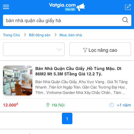
Trang Chủ
Bất động sản
Mua, bán nhà
Lọc nâng cao
Bán Nhà Quận Cầu Giấy ,Hồ Tùng Mậu. Dt
86M2 Mt 5.3M 5Tầng Giá 12.2 Tỷ.
Bán Nhà Quận Cầu Giấy ,Khu Vực Vàng , Giá Trị Tăng
Nhanh ,Tiện Ích Ngập Tràn. Gần Các Trường Đại Học ,
Tttm , Vinhome Garden Nhà Xây Chắc Chắn , Tâm
Huyết.thoáng Trước Sau , Gần Phố , Kinh Doanh Thuận
Tiện. Dt 86M2 Mt 5.3M X 5 Tầng Tầng 1 :...
₫
12.000
Hà Nội
>1 năm
1