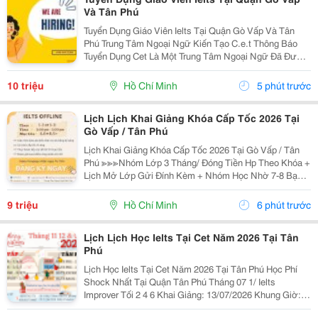
Và Tân Phú
Tuyển Dụng Giáo Viên Ielts Tại Quận Gò Vấp Và Tân
Phú Trung Tâm Ngoại Ngữ Kiến Tạo C.e.t Thông Báo
Tuyển Dụng Cet Là Một Trung Tâm Ngoại Ngữ Đã Được
Thành Lập 16 Năm Chuyên Về Chương Trình Anh Văn
Học Thuật Ielts &Ndash; Toefl Ibt. Trung Tâm...
10 triệu
Hồ Chí Minh
5 phút trước
Lịch Lịch Khai Giảng Khóa Cấp Tốc 2026 Tại
Gò Vấp / Tân Phú
Lịch Khai Giảng Khóa Cấp Tốc 2026 Tại Gò Vấp / Tân
Phú ≫≫≫Nhóm Lớp 3 Tháng/ Đóng Tiền Hp Theo Khóa +
Lịch Mở Lớp Gửi Đính Kèm + Nhóm Học Nhờ 7-8 Bạn/
Lớp + Giáo Trình Ielts Có Band Điểm Lộ Trình, Sách
Nước Ngoài Bám Sát + Chia Đều 4 Kỹ...
9 triệu
Hồ Chí Minh
6 phút trước
Lịch Lịch Học Ielts Tại Cet Năm 2026 Tại Tân
Phú
Lịch Học Ielts Tại Cet Năm 2026 Tại Tân Phú Học Phí
Shock Nhất Tại Quận Tân Phú Tháng 07 1/ Ielts
Improver Tối 2 4 6 Khai Giảng: 13/07/2026 Khung Giờ:
18:00 Đến 21:00 Học Phí Ưu Đãi 5% Khi Đăng Ký 2/ Ielts