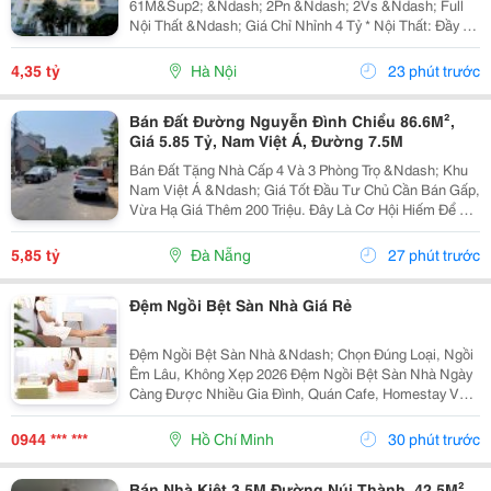
61M&Sup2; &Ndash; 2Pn &Ndash; 2Vs &Ndash; Full
Nội Thất &Ndash; Giá Chỉ Nhỉnh 4 Tỷ * Nội Thất: Đầy Đủ
Điều Hòa, Giường, Tủ Lạnh Và Các Trang Thiết Bị Cần
Thiết. - Hướng Cửa: Đông Nam. - Ban Công:...
4,35 tỷ
Hà Nội
23 phút trước
Bán Đất Đường Nguyễn Đình Chiểu 86.6M²,
Giá 5.85 Tỷ, Nam Việt Á, Đường 7.5M
Bán Đất Tặng Nhà Cấp 4 Và 3 Phòng Trọ &Ndash; Khu
Nam Việt Á &Ndash; Giá Tốt Đầu Tư Chủ Cần Bán Gấp,
Vừa Hạ Giá Thêm 200 Triệu. Đây Là Cơ Hội Hiếm Để Sở
Hữu Lô Đất Đẹp Tại Đường Nguyễn Đình Chiểu, Khu
Nam Việt Á &Ndash; Một Trong Những Khu Vực Có...
5,85 tỷ
Đà Nẵng
27 phút trước
Đệm Ngồi Bệt Sàn Nhà Giá Rẻ
Đệm Ngồi Bệt Sàn Nhà &Ndash; Chọn Đúng Loại, Ngồi
Êm Lâu, Không Xẹp 2026 Đệm Ngồi Bệt Sàn Nhà Ngày
Càng Được Nhiều Gia Đình, Quán Cafe, Homestay Và
Không Gian Thư Giãn Lựa Chọn Nhờ Sự Tiện Lợi, Gọn
Gàng Và Tạo Cảm Giác Ngồi Thoải Mái. Tuy Nhiên Để...
0944 *** ***
Hồ Chí Minh
30 phút trước
Bán Nhà Kiệt 3.5M Đường Núi Thành, 42.5M²,