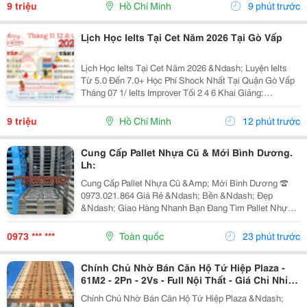
Basic Tối 3 5 7 Khai...
9 triệu
Hồ Chí Minh
9 phút trước
Lịch Học Ielts Tại Cet Năm 2026 Tại Gò Vấp
Lịch Học Ielts Tại Cet Năm 2026 &Ndash; Luyện Ielts
Từ 5.0 Đến 7.0+ Học Phí Shock Nhất Tại Quận Gò Vấp
Tháng 07 1/ Ielts Improver Tối 2 4 6 Khai Giảng:
13/07/2026 Khung Giờ: 18:00 Đến 21:00 Học Phí Ưu Đãi
5% Khi Đăng Ký 2/ Ielts...
9 triệu
Hồ Chí Minh
12 phút trước
Cung Cấp Pallet Nhựa Cũ & Mới Bình Dương.
Lh:
Cung Cấp Pallet Nhựa Cũ &Amp; Mới Bình Dương ☎️
0973.021.864 Giá Rẻ &Ndash; Bền &Ndash; Đẹp
&Ndash; Giao Hàng Nhanh Bạn Đang Tìm Pallet Nhựa
Bình Dương Chất Lượng Với Mức Giá Hợp Lý? Cần
Pallet Nhựa Cho Kho Hàng, Nhà Xưởng, Vận Chuyển
0973 *** ***
Toàn quốc
23 phút trước
Hoặc Xuất...
Chính Chủ Nhờ Bán Căn Hộ Tứ Hiệp Plaza -
61M2 - 2Pn - 2Vs - Full Nội Thất - Giá Chỉ Nhỉnh
4 Tỷ
Chính Chủ Nhờ Bán Căn Hộ Tứ Hiệp Plaza &Ndash;