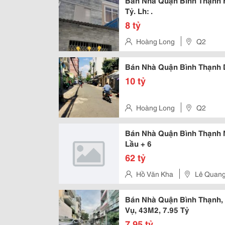
Bán Nhà Quận Bình Thạnh Hx
Tỷ. Lh: .
8 tỷ
Hoàng Long
Q2
Bán Nhà Quận Bình Thạnh Dt
10 tỷ
Hoàng Long
Q2
Bán Nhà Quận Bình Thạnh M
Lầu + 6
62 tỷ
Hồ Văn Kha
Lê Quang
Bán Nhà Quận Bình Thạnh, 
Vụ, 43M2, 7.95 Tỷ
7,95 tỷ