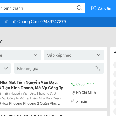
Đăng tin
Liên hệ Quảng Cáo: 02439747875
h"
B
Khoảng giá
 Nhà Mặt Tiền Nguyễn Văn Đậu,
0983 *** ***
ỷ Tiện Kinh Doanh, Mở Vp Công Ty
Hồ Chí Minh
t Tiền Nguyễn Văn Đậu, Phường 7, S=
ả Thêm Nha Ban Quan
>1 năm
n Đậu. Nhà Bán Quận Bình Thạnh. Nhà Bán
6 Hoa Phượng Phường 2 Quận Phú