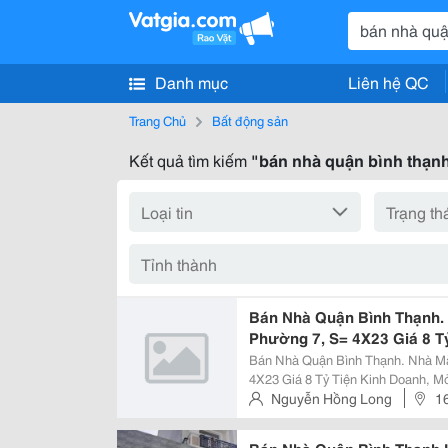
Danh mục
Liên hệ QC
Trang Chủ
Bất động sản
Kết quả tìm kiếm
"bán nhà quận bình thạn
Bán Nhà Quận Bình Thạnh.
Phường 7, S= 4X23 Giá 8 T
Bán Nhà Quận Bình Thạnh. Nhà Mặ
4X23 Giá 8 Tỷ Tiện Kinh Doanh, Mở Vp Công Ty Mô T
Binh Thanh .. Nhà Bán Nguyễn Vă
Nguyễn Hồng Long
1
Nguy
Nhuận . Tp Hồ Chí Minh