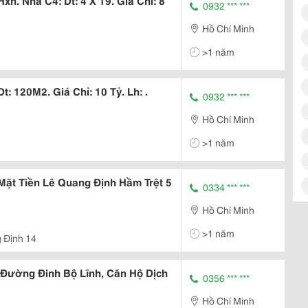
h. Nhà C4: Dt: 4 X 19. Giá Chỉ: 8
0932 *** ***
Hồ Chí Minh
>1 năm
: 120M2. Giá Chỉ: 10 Tỷ. Lh: .
0932 *** ***
Hồ Chí Minh
>1 năm
ặt Tiền Lê Quang Định Hầm Trệt 5
0334 *** ***
Hồ Chí Minh
>1 năm
 Định 14
Đường Đinh Bộ Lĩnh, Căn Hộ Dịch
0356 *** ***
Hồ Chí Minh