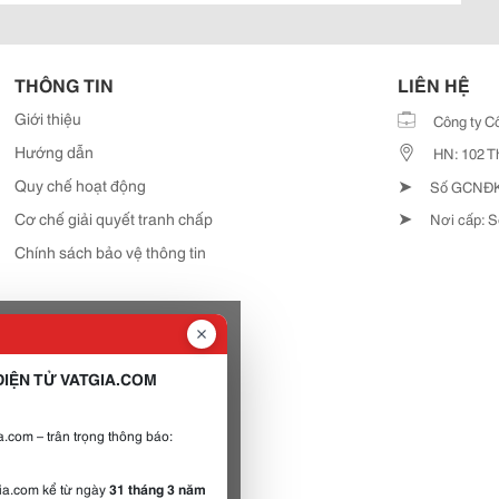
THÔNG TIN
LIÊN HỆ
Giới thiệu
Công ty C
Hướng dẫn
HN: 102 T
➤
Quy chế hoạt động
Số GCNĐKD
➤
Cơ chế giải quyết tranh chấp
Nơi cấp: S
Chính sách bảo vệ thông tin
IỆN TỬ VATGIA.COM
.com – trân trọng thông báo:
gia.com kể từ ngày
31 tháng 3 năm