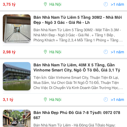
Vườn, Gửi Ô Tô Ngày Đêm Nhà Dân Xây 5 Tầng, Mới...
3,75 tỷ
Hà Nội
>1 năm
Bán Nhà Nam Từ Liêm 5 Tầng 30M2 - Nhà Mới
Đẹp - Ngõ 3 Gác - Giá Rẻ - Lh
Bán Nhà Nam Từ Liêm 5 Tầng 30M2 - Mặt Tiền 3.3M -
Nhà Mới Đẹp - Ngõ 3 Gác - Giá Rẻ . + Tầng 1 Bếp ,
Phòng Khách + Tầng 2,3,4 Mỗi Tầng 1 Phòng + Tầng 5
Phòng Thờ , Sân Phơi. + Sổ Đỏ Cất Két Sẵn Sàng Giao
Dịch **** Lh : 0392569368 Đỗ Dũng Đi Xem...
2,98 tỷ
Hà Nội
>1 năm
Bán Nhà Nam Từ Liêm, 40M X 5 Tầng, Gần
Vinhome Smart City, Ngõ Ô Tô Đỗ, Giá 3,1 Tỷ
Tiện Ích: Gần Vinhome Smart City, Thuận Tiện Đi Lại,
Mua Sắm, Vui Chơi Giải Trí Ngõ Ô Tô Đỗ, Thuận Tiện
Cho Việc Di Chuyển Và Kinh Doanh Gần Trường Học,
Bệnh Viện, Chợ, Siêu Thị,... Mô Tả: Nhà Được A Mạnh
Chủ Nhà Xây Chắc Chắn, Kiên Cố...
3,1 tỷ
Hà Nội
>1 năm
Bán Nhà Đẹp Phú Đô Giá 7-8 Tỷsđt: 0972 078
667
Bán Nhà Nam Từ Liêm - Hà Đông Giá Tốtalo Ngay: