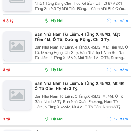
Nhà 1 Tầng Đang Cho Thuê Kd Sầm Uất, Dt 57M2X1
Tầng Giá 9.3 Tỷ Mặt Tiền Rộng. + Cách Mặt Phố Châu
Văn Liêm 30M, Đại Lộ Thăng Long 50M. Giao Thông
Thuận Tiện Trung Tâm Mỹ Đình, Khu Cnc Láng Hòa...
9,3 tỷ
Hà Nội
>1 năm
Bán Nhà Nam Từ Liêm, 4 Tầng X 45M2, Mặt
Tiền 4M, Ô Tô, Đường Rộng. Chỉ 3 Tỷ.
Bán Nhà Nam Từ Liêm, 4 Tầng X 45M2, Mặt Tiền 4M, Ô
Tô, Đường Rộng. Chỉ 3 Tỷ. Bán Nhà Trịnh Văn Bô, Nam
Từ Liêm, 4 Tầng X 45M2, Mặt Tiền 4M, Ô Tô, Đường
Rộng. Chỉ 3 Tỷ. - Vị Trí Nhà Đẹp Gần Phố, Đường Rộng
Thoáng Đi Cầu Diễn, Mỹ Đình Rất Gần. - Khu...
3 tỷ
Hà Nội
>1 năm
Bán Nhà Nam Từ Liêm, 5 Tầng X 45M2, Mt 4M,
Ô Tô Gần, Nhỉnh 3 Tỷ.
Bán Nhà Nam Từ Liêm, 5 Tầng X 45M2, Mt 4M, Ô Tô
Gần, Nhỉnh 3 Tỷ. Bán Nhà Xuân Phương, Nam Từ
Liêm, 5 Tầng X 45M2, Mt 4M, Ô Tô Gần, Nhỉnh 3 Tỷ. -
Nhà Ở Ngõ 324 Xuân Phương, Đường Rộng Rãi Ô Tô
Chạy Vòng Quanh. - Nhà Chủ Tự Xây Còn Đẹp Lắm. -
3 tỷ
Hà Nội
>1 năm
Sổ...