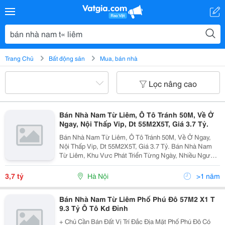
Trang Chủ
Bất động sản
Mua, bán nhà
Lọc nâng cao
Bán Nhà Nam Từ Liêm, Ô Tô Tránh 50M, Về Ở
Ngay, Nội Thấp Vip, Dt 55M2X5T, Giá 3.7 Tỷ.
Bán Nhà Nam Từ Liêm, Ô Tô Tránh 50M, Về Ở Ngay,
Nội Thấp Vip, Dt 55M2X5T, Giá 3.7 Tỷ. Bán Nhà Nam
Từ Liêm, Khu Vưc Phát Triển Từng Ngày, Nhiều Người
Tìm Kiếm Có Thông Số : + Diện Tích : 55M2 X 5 Tầng, +
Mặt Tiền : 4.5 M Mô Tả + Nhà Chủ Tự Xây...
3,7 tỷ
Hà Nội
>1 năm
Bán Nhà Nam Từ Liêm Phố Phú Đô 57M2 X1 T
9.3 Tỷ Ô Tô Kd Đỉnh
+ Chủ Cần Bán Đất Vị Trí Đắc Địa Mặt Phố Phú Đô Có