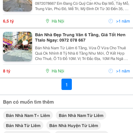
0972078667 Em Đang Có Quỹ Căn Khu Đại Mỗ, Tây Mỗ,
Trung Văn, Phú Đô, Mễ Trì, Mỹ Đình Dt Từ 30 Đến 35, 40,
50 M2 Giá Khoảng 5 -6 -7 - 8- 9 Tỷ Anh Chị Đang Tìm
Nhà Gọi Ngay Em Nhé...
6,5 tỷ
Hà Nội
>1 năm
Bán Nhà Đẹp Trung Văn 6 Tầng, Giá Tốt Hơn
Ttalo Ngay: 0972 078 667
Bán Nhà Nam Từ Liêm 6 Tầng, Vừa Ở Vừa Cho Thuê
Quá Ok Nhỉnh 8 Tỷ Nhà 6 Tầng Như Mới, Ở Kết Hợp
Cho Thuê, Ô Tô Đỗ 10M. Vị Trí Đắc Địa, 10M Ra Ngã Ba
Ô Tô Tải Quay Đầu, Vài Bước Ra Bãi Xe Ô Tô, Gần Chợ
Dân Sinh Giá Rẻ Như Chợ Quê, Đồ Tươi...
8 tỷ
Hà Nội
>1 năm
1
Bạn có muốn tìm thêm
Bán Nhà Nam T« Liêm
Bán Nhà Nam Từ Liêm
Bán Nhà Từ Liêm
Bán Nhà Huyện Từ Liêm