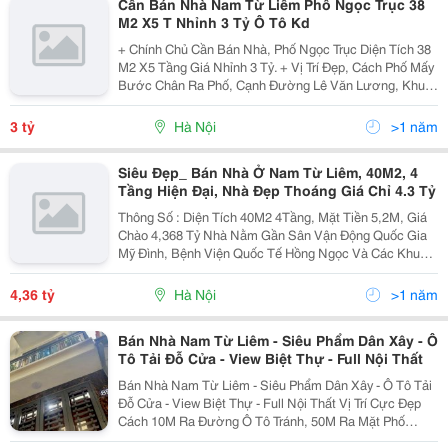
Cần Bán Nhà Nam Từ Liêm Phố Ngọc Trục 38
M2 X5 T Nhỉnh 3 Tỷ Ô Tô Kd
+ Chính Chủ Cần Bán Nhà, Phố Ngọc Trục Diện Tích 38
M2 X5 Tầng Giá Nhỉnh 3 Tỷ. + Vị Trí Đẹp, Cách Phố Mấy
Bước Chân Ra Phố, Cạnh Đường Lê Văn Lương, Khuât
Duy Tiến, Đã Có Dự Án Đang Mở Đường, Kết Giao Với
Cầu Vượt Mễ Trì, Phố Đại Linh, Sang Phố Ngọc...
3 tỷ
Hà Nội
>1 năm
Siêu Đẹp_ Bán Nhà Ở Nam Từ Liêm, 40M2, 4
Tầng Hiện Đại, Nhà Đẹp Thoáng Giá Chỉ 4.3 Tỷ
Thông Số : Diện Tích 40M2 4Tầng, Mặt Tiền 5,2M, Giá
Chào 4,368 Tỷ Nhà Nằm Gần Sân Vận Động Quốc Gia
Mỹ Đình, Bệnh Viện Quốc Tế Hồng Ngọc Và Các Khu
Tttm Lớn..... Nhà Thiết Kế 4 Tầng Hiện Đại. + Tầng 1:
Phòng Khách + Bếp Ăn + Phòng Ăn + Wc. +...
4,36 tỷ
Hà Nội
>1 năm
Bán Nhà Nam Từ Liêm - Siêu Phẩm Dân Xây - Ô
Tô Tải Đỗ Cửa - View Biệt Thự - Full Nội Thất
Bán Nhà Nam Từ Liêm - Siêu Phẩm Dân Xây - Ô Tô Tải
Đỗ Cửa - View Biệt Thự - Full Nội Thất Vị Trí Cực Đẹp
Cách 10M Ra Đường Ô Tô Tránh, 50M Ra Mặt Phố
Quang Tiến, Cách Keangnam 2Km, Trước Cửa Bt Sân