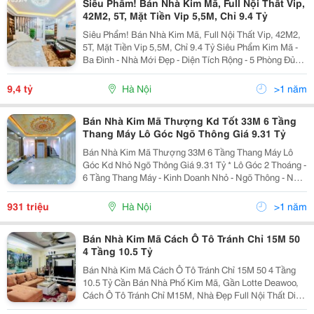
Siêu Phẩm! Bán Nhà Kim Mã, Full Nội Thất Vip,
42M2, 5T, Mặt Tiền Vip 5,5M, Chỉ 9.4 Tỷ
Siêu Phẩm! Bán Nhà Kim Mã, Full Nội Thất Vip, 42M2,
5T, Mặt Tiền Vip 5,5M, Chỉ 9.4 Tỷ Siêu Phẩm Kim Mã -
Ba Đình - Nhà Mới Đẹp - Diện Tích Rộng - 5 Phòng Đủ
Công Năng - Ngõ Thoáng Mặt Tiền Rộng - Tặng Full Nội
Thất Ngõ Kim Mã Thông Các Ngả, Ngõ...
9,4 tỷ
Hà Nội
>1 năm
Bán Nhà Kim Mã Thượng Kd Tốt 33M 6 Tầng
Thang Máy Lô Góc Ngõ Thông Giá 9.31 Tỷ
Bán Nhà Kim Mã Thượng 33M 6 Tầng Thang Máy Lô
Góc Kd Nhỏ Ngõ Thông Giá 9.31 Tỷ * Lô Góc 2 Thoáng -
6 Tầng Thang Máy - Kinh Doanh Nhỏ - Ngõ Thông - Nhà
Mới Đón Tết. * Diện Tích 33M , 6 Tầng, Thang Máy Chạy
Vù Vù. Nhà Mới Xây, Khách Mua Về Chỉ Việc...
931 triệu
Hà Nội
>1 năm
Bán Nhà Kim Mã Cách Ô Tô Tránh Chỉ 15M 50
4 Tầng 10.5 Tỷ
Bán Nhà Kim Mã Cách Ô Tô Tránh Chỉ 15M 50 4 Tầng
10.5 Tỷ Cần Bán Nhà Phố Kim Mã, Gần Lotte Deawoo,
Cách Ô Tô Tránh Chỉ M15M, Nhà Đẹp Full Nội Thất Diện
Tích 50M 4 Tầng Mặt Tiên 3.2 M Giá Chào 10,5 Tỷ Sổ