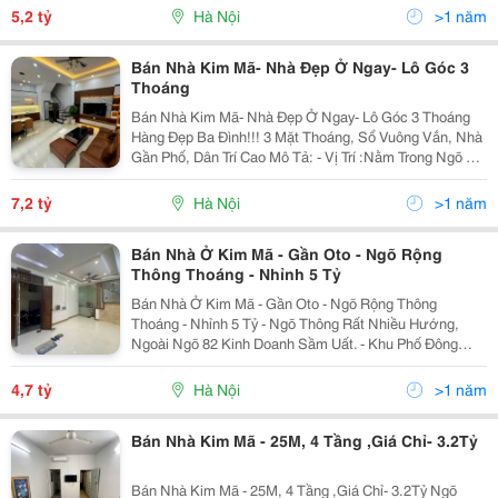
Chờ Giao Dịch ,Giá Cả Thương Lượng Gọi Ngay Cho
5,2 tỷ
Hà Nội
>1 năm
E...
Bán Nhà Kim Mã- Nhà Đẹp Ở Ngay- Lô Góc 3
Thoáng
Bán Nhà Kim Mã- Nhà Đẹp Ở Ngay- Lô Góc 3 Thoáng
Hàng Đẹp Ba Đình!!! 3 Mặt Thoáng, Sổ Vuông Vắn, Nhà
Gần Phố, Dân Trí Cao Mô Tả: - Vị Trí :Nằm Trong Ngõ 82
Kim Mã Đi Về Phía Giang Văn Minh Ngõ 3 Gác To Đẹp,
Dễ Đi. - Ngõ Gần Khu Bảo Tàng B52,...
7,2 tỷ
Hà Nội
>1 năm
Bán Nhà Ở Kim Mã - Gần Oto - Ngõ Rộng
Thông Thoáng - Nhỉnh 5 Tỷ
Bán Nhà Ở Kim Mã - Gần Oto - Ngõ Rộng Thông
Thoáng - Nhỉnh 5 Tỷ - Ngõ Thông Rất Nhiều Hướng,
Ngoài Ngõ 82 Kinh Doanh Sầm Uất. - Khu Phố Đông
Đúc, Hàng Xóm Dễ Gần Thiết Kế : 4 Tầng - T1: Phòng
Khách + Bếp - T2 Phòng Ngủ Khép Kín - T2: 2 Ngủ -...
4,7 tỷ
Hà Nội
>1 năm
Bán Nhà Kim Mã - 25M, 4 Tầng ,Giá Chỉ- 3.2Tỷ
Bán Nhà Kim Mã - 25M, 4 Tầng ,Giá Chỉ- 3.2Tỷ Ngõ