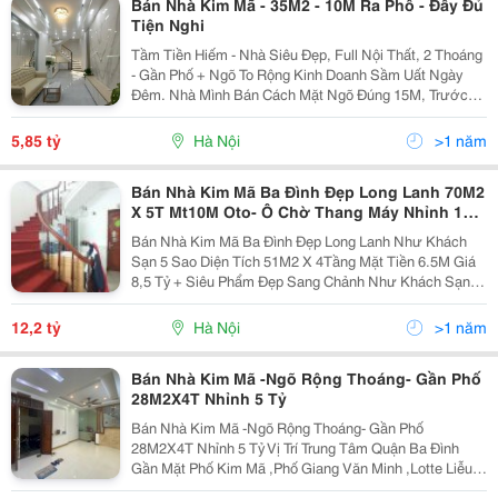
Bán Nhà Kim Mã - 35M2 - 10M Ra Phố - Đầy Đủ
Tiện Nghi
Tầm Tiền Hiếm - Nhà Siêu Đẹp, Full Nội Thất, 2 Thoáng
- Gần Phố + Ngõ To Rộng Kinh Doanh Sầm Uất Ngày
Đêm. Nhà Mình Bán Cách Mặt Ngõ Đúng 15M, Trước
Nhà Mình Rộng Sh Quay Đầu Thoải Mái. + Nhà Xây
Kiên Cố Chắc Chắn, Từ Tầng 3 Thoáng Trước Sau. +...
5,85 tỷ
Hà Nội
>1 năm
Bán Nhà Kim Mã Ba Đình Đẹp Long Lanh 70M2
X 5T Mt10M Oto- Ô Chờ Thang Máy Nhỉnh 12
Tỷ
Bán Nhà Kim Mã Ba Đình Đẹp Long Lanh Như Khách
Sạn 5 Sao Diện Tích 51M2 X 4Tầng Mặt Tiền 6.5M Giá
8,5 Tỷ + Siêu Phẩm Đẹp Sang Chảnh Như Khách Sạn 5
Sao - Thiết Kế Đỉnh Cao, Mới, Đẹp Không Tì Vết - Ngõ
To, Gần Phố - Yên Tĩnh, Sạch Sẽ, 2 Thoáng -...
12,2 tỷ
Hà Nội
>1 năm
Bán Nhà Kim Mã -Ngõ Rộng Thoáng- Gần Phố
28M2X4T Nhỉnh 5 Tỷ
Bán Nhà Kim Mã -Ngõ Rộng Thoáng- Gần Phố
28M2X4T Nhỉnh 5 Tỷ Vị Trí Trung Tâm Quận Ba Đình
Gần Mặt Phố Kim Mã ,Phố Giang Văn Minh ,Lotte Liễu
Giai Diện Tích 28M2 ,4 Tầng,Mt 7M, Sổ Đỏ Chính Chủ