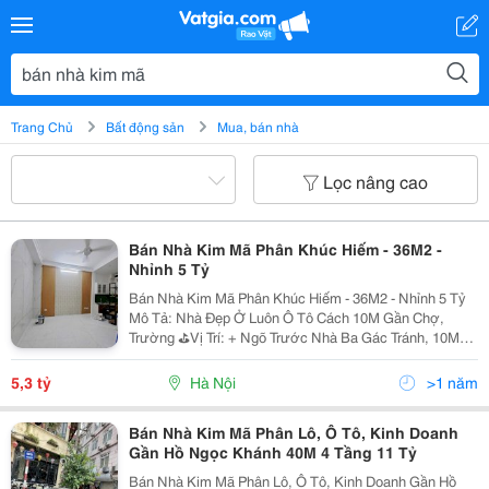
Trang Chủ
Bất động sản
Mua, bán nhà
Lọc nâng cao
Bán Nhà Kim Mã Phân Khúc Hiếm - 36M2 -
Nhỉnh 5 Tỷ
Bán Nhà Kim Mã Phân Khúc Hiếm - 36M2 - Nhỉnh 5 Tỷ
Mô Tả: Nhà Đẹp Ở Luôn Ô Tô Cách 10M Gần Chợ,
Trường ⛳️Vị Trí: + Ngõ Trước Nhà Ba Gác Tránh, 10M
Ra Ô Tô, Khu Đông Dân Cư, An Ninh Tốt. + Vị Trí Trung
Tâm, Ngõ Thông Các Ngả. Thiết Kế: +...
5,3 tỷ
Hà Nội
>1 năm
Bán Nhà Kim Mã Phân Lô, Ô Tô, Kinh Doanh
Gần Hồ Ngọc Khánh 40M 4 Tầng 11 Tỷ
Bán Nhà Kim Mã Phân Lô, Ô Tô, Kinh Doanh Gần Hồ