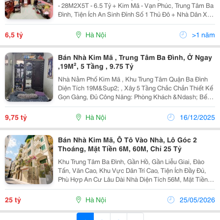
- 28M2X5T - 6.5 Tỷ + Kim Mã - Vạn Phúc, Trung Tâm Ba
Đình, Tiện Ích An Sinh Đỉnh Số 1 Thủ Đô + Nhà Dân Xây
5 Tầng Khung, Cột Btct Cực Kì Chắc Chắn, Vuông Vắn,
Thoáng Trước Sau, Nhiều Phong Ngủ...
6,5 tỷ
Hà Nội
>1 năm
Bán Nhà Kim Mã , Trung Tâm Ba Đình, Ở Ngay
,19M², 5 Tầng , 9.75 Tỷ
Nhà Nằm Phố Kim Mã , Khu Trung Tâm Quận Ba Đình
Diện Tích 19M&Sup2; , Xây 5 Tầng Chắc Chắn Thiết Kế
Gọn Gàng, Đủ Công Năng: Phòng Khách &Ndash; Bếp
&Ndash; Nhiều Phòng Ngủ &Ndash; Phòng Thờ
&Ndash; Sân Phơi Khu Dân Trí Cao, An Ninh...
9,75 tỷ
Hà Nội
16/12/2025
Bán Nhà Kim Mã, Ô Tô Vào Nhà, Lô Góc 2
Thoáng, Mặt Tiền 6M, 60M, Chỉ 25 Tỷ
Khu Trung Tâm Ba Đình, Gần Hồ, Gần Liễu Giai, Đào
Tấn, Văn Cao, Khu Vực Dân Trí Cao, Tiện Ích Đầy Đủ,
Phù Hợp An Cư Lâu Dài Nhà Diện Tích 56M, Mặt Tiền
6.5M Rộng Hiếm Đẹp, Lô Góc 2 Mặt Thoáng Cực Sáng,
Ô Tô Vào Nhà Thuận Tiện, Công Năng Sử Dụng Tối...
25 tỷ
Hà Nội
25/05/2026