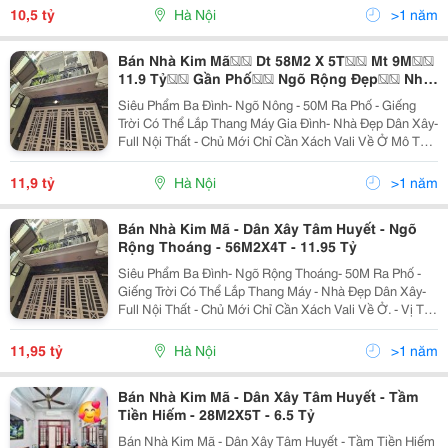
Đỏ Chính Chủ Sẵn Sàng Giao Dịch, Giao Thông...
10,5 tỷ
Hà Nội
>1 năm
Bán Nhà Kim Mã�� Dt 58M2 X 5T�� Mt 9M��
11.9 Tỷ�� Gần Phố�� Ngõ Rộng Đẹp�� Nhà
Đẹp Ở Luôn
Siêu Phẩm Ba Đình- Ngõ Nông - 50M Ra Phố - Giếng
Trời Có Thể Lắp Thang Máy Gia Đình- Nhà Đẹp Dân Xây-
Full Nội Thất - Chủ Mới Chỉ Cần Xách Vali Về Ở Mô Tả: -
Vị Trí Lõi Trung Tâm Quận Ba Đình, Khu Dân Trí Cao, An
Ninh Tốt, Giao Giữa Các Quận Ba...
11,9 tỷ
Hà Nội
>1 năm
Bán Nhà Kim Mã - Dân Xây Tâm Huyết - Ngõ
Rộng Thoáng - 56M2X4T - 11.95 Tỷ
Siêu Phẩm Ba Đình- Ngõ Rộng Thoáng- 50M Ra Phố -
Giếng Trời Có Thể Lắp Thang Máy - Nhà Đẹp Dân Xây-
Full Nội Thất - Chủ Mới Chỉ Cần Xách Vali Về Ở. - Vị Trí
Lõi Trung Tâm Quận Ba Đình, Khu Dân Trí Cao, An Ninh
Tốt, Giao Giữa Các Quận Ba Đình, Hoàn...
11,95 tỷ
Hà Nội
>1 năm
Bán Nhà Kim Mã - Dân Xây Tâm Huyết - Tầm
Tiền Hiếm - 28M2X5T - 6.5 Tỷ
Bán Nhà Kim Mã - Dân Xây Tâm Huyết - Tầm Tiền Hiếm