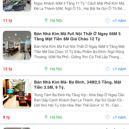
Ngọc Khánh 40M 4 Tầng 11 Tỷ * Cách Mặt Phố Kim Mã,
Đê La Thành 50M, Ngõ Ô Tô , Hai Bãi Xe Gửi Ô Tô Bên
Cạnh Nhà. * Ngõ 575 Là Ngõ To Đẹp Nhất Phố Kim Mã,
Khu Vực An Sinh Cực Đỉnh, Hiếm Nhà Bán. * Bao...
11 tỷ
Hà Nội
>1 năm
Bán Nhà Kim Mã Full Nội Thất Ở Ngay 56M 5
Tầng Mặt Tiền 8M Giá Chào 12 Tỷ
Bán Nhà Kim Mã Full Nội Thất Ở Ngay 56M 5 Tầng Mặt
Tiền 8M Giá Chào 12 Tỷ Siêu Phẩm Ba Đình- Ngõ Rộng
Thoáng- 50M Ra Phố - Giếng Trời Có Thể Lắp Thang
Máy Gia Đình- Nhà Đẹp Dân Xây- Full Nội Thất - Chủ
Mới Chỉ Cần Xách Vali Về Ở Mô Tả: - Vị Trí...
12 tỷ
Hà Nội
>1 năm
Bán Nhà Kim Mã- Ba Đình, 34M2,5 Tầng, Mặt
Tiền 3.5M, 9 Tỷ.
Trung Tâm Ba Đình Hạ Tầng Víp - Nhà Đẹp Ở Ngay Cần
Bán Gấp Cạnh Khách Sạn La Thành, Đại Sứ Quán Cô -
Oét Nơi Hội Tụ Văn Hóa Trên Thế Giới✔ Vị Trí:- Căn
Nhà Tọa Lạc Tại Vị Trí Không Thể Bàn Cãi, Phố Đẹp
Nhất Ba Đình, Xung Quanh Là Các Đại Sứ Quán Và...
9 tỷ
Hà Nội
>1 năm