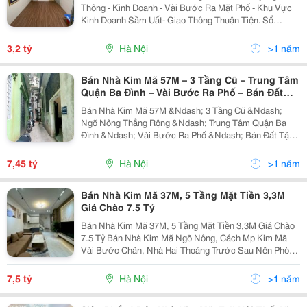
Thông - Kinh Doanh - Vài Bước Ra Mặt Phố - Khu Vực
Kinh Doanh Sầm Uất- Giao Thông Thuận Tiện. Sổ
Chung - Pháp Lý Chuẩn Chỉnh Thiết Kế : - Tầng1 ; Để Xe
Phòng Khách,Bếp + Wc. - Tầng 2.3.4 : 3...
3,2 tỷ
Hà Nội
>1 năm
Bán Nhà Kim Mã 57M – 3 Tầng Cũ – Trung Tâm
Quận Ba Đình – Vài Bước Ra Phố – Bán Đất
Tặng Nhà
Bán Nhà Kim Mã 57M &Ndash; 3 Tầng Cũ &Ndash;
Ngõ Nông Thẳng Rộng &Ndash; Trung Tâm Quận Ba
Đình &Ndash; Vài Bước Ra Phố &Ndash; Bán Đất Tặng
Nhà. * Mô Tả: - Nhà Ở Trung Tâm Quận Ba Đình, Khu
Vực Nhiều Tiện Ích, 10 Phút Lên Bờ Hồ - Nhà Ngõ
7,45 tỷ
Hà Nội
>1 năm
Nông...
Bán Nhà Kim Mã 37M, 5 Tầng Mặt Tiền 3,3M
Giá Chào 7.5 Tỷ
Bán Nhà Kim Mã 37M, 5 Tầng Mặt Tiền 3,3M Giá Chào
7.5 Tỷ Bán Nhà Kim Mã Ngõ Nông, Cách Mp Kim Mã
Vài Bước Chân, Nhà Hai Thoáng Trước Sau Nên Phòng
Nào Cũng Có Không Khi Lưu Thông Thoáng Mát Diện
Tích 37M, 5 Tầng, Mặt Tiền 3,3M Thiết Kế 3 Ngủ Đầy
7,5 tỷ
Hà Nội
>1 năm
Đủ...