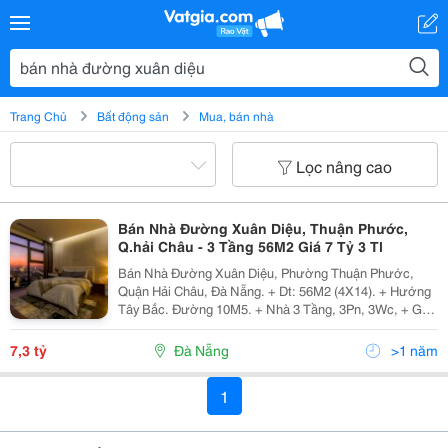
Trang Chủ
Bất động sản
Mua, bán nhà
Lọc nâng cao
Bán Nhà Đường Xuân Diệu, Thuận Phước,
Q.hải Châu - 3 Tầng 56M2 Giá 7 Tỷ 3 Tl
Bán Nhà Đường Xuân Diệu, Phường Thuận Phước,
Quận Hải Châu, Đà Nẵng. + Dt: 56M2 (4X14). + Hướng
Tây Bắc. Đường 10M5. + Nhà 3 Tầng, 3Pn, 3Wc, + Gần
Chung Cư Cao Cấp Blooming, Đi Bộ 5 Phút Ra Đường
Như Nguyệt, Bờ Sông Hàn. Giá Bán Chính Chủ:...
7,3 tỷ
Đà Nẵng
>1 năm
1