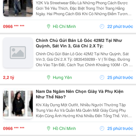
Y2K Và Streetwear Đều Là Những Phong Cách Được
Giới Trẻ Yêu Thích, Đặc Biệt Trong Thời Trang Hằng
Ngày. Hai Phong Cách Đôi Khi Có Những Điểm Tương
Đồng Như Trang Phục Thoải Mái, Phom Rộng Và Ảnh
Hưởng Từ Văn Hóa Đường Phố. Tuy Nhiên, Y2K Và...
0966 *** ***
Hồ Chí Minh
22 phút trước
Chính Chủ Gửi Bán Lô Góc 42M2 Tại Như
Quỳnh, Sát Vin 3, Giá Chỉ 2.X Tỷ:
Chính Chủ Gửi Bán Lô Góc 42M2 Tại Như Quỳnh, Sát
Vin 3, Giá Chỉ 2.X Tỷ: 0835459289 - V Ị Trí Đẹp, Đường
Oto Vào Tận Đất, Cách Trục Chính Khoảng 100M - Ch Ỉ 1
Phút Di Chuyển Ra Vin 2,3 - Khoảng 300M Ra Đường
Quốc Lộ 5A - Di Chuyển 5P Ra Ngay...
2,2 tỷ
Hưng Yên
25 phút trước
Nam Da Ngăm Nên Chọn Giày Và Phụ Kiện
Như Thế Nào?
Khi Xây Dựng Một Outfit, Nhiều Người Thường Tập
Trung Vào Áo Và Quần Mà Quên Mất Giày Cùng Phụ
Kiện Cũng Ảnh Hưởng Khá Nhiều Đến Tổng Thể. Với
Nam Da Ngăm, Lựa Chọn Đúng Những Chi Tiết Này Có
Thể Giúp Trang Phục Trông Cân Bằng, Chỉn Chu Và Thể
0966 *** ***
Hồ Chí Minh
25 phút trước
Hiện...