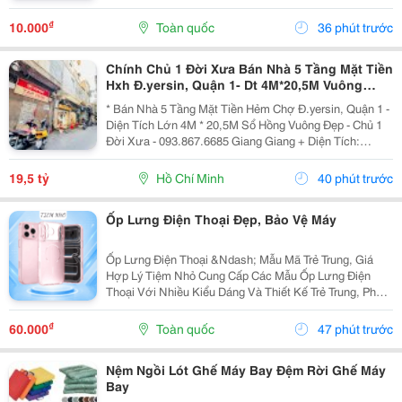
Cuối Năm Và Đầu Năm 2027. China Airlines Ưu Đãi Đến
15% Giá Vé Từ Đà Nẵng Cho Nhiều Điểm Đến Quốc
₫
10.000
Toàn quốc
36 phút trước
Tế...
Chính Chủ 1 Đời Xưa Bán Nhà 5 Tầng Mặt Tiền
Hxh Đ.yersin, Quận 1- Dt 4M*20,5M Vuông
Đẹp- Giá Tốt Chỉ 19,5T- Nh Định Giá 19T- Khai
* Bán Nhà 5 Tầng Mặt Tiền Hẻm Chợ Đ.yersin, Quận 1 -
Thác Dòng
Diện Tích Lớn 4M * 20,5M Sổ Hồng Vuông Đẹp - Chủ 1
Đời Xưa - 093.867.6685 Giang Giang + Diện Tích:
80M2. + Kết Cấu: 5 Tầng Btct - 6Pn - 6 Wc. + Ngay Chợ
Bến Thành &Amp; Chợ Dân Sinh - Khu Vực...
19,5 tỷ
Hồ Chí Minh
40 phút trước
Ốp Lưng Điện Thoại Đẹp, Bảo Vệ Máy
Ốp Lưng Điện Thoại &Ndash; Mẫu Mã Trẻ Trung, Giá
Hợp Lý Tiệm Nhỏ Cung Cấp Các Mẫu Ốp Lưng Điện
Thoại Với Nhiều Kiểu Dáng Và Thiết Kế Trẻ Trung, Phù
Hợp Với Học Sinh, Sinh Viên Và Người Dùng Yêu Thích
Phụ Kiện Điện Thoại. Ốp Được Thiết Kế Vừa Vặn...
₫
60.000
Toàn quốc
47 phút trước
Nệm Ngồi Lót Ghế Máy Bay Đệm Rời Ghế Máy
Bay