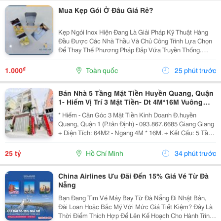
Mua Kẹp Gói Ở Đâu Giá Rẻ?
Kẹp Ngói Inox Hiện Đang Là Giải Pháp Kỹ Thuật Hàng
Đầu Được Các Nhà Thầu Và Chủ Công Trình Lựa Chọn
Để Thay Thế Phương Pháp Đắp Vữa Truyền Thống.
Trong Thi Công Mái Ngói Hiện Đại, Hệ Thống Mái Không
Chỉ Cần Đẹp Mà Phải Đảm Bảo Độ Bền Tuyệt Đối
₫
1.000
Toàn quốc
25 phút trước
Trước...
Bán Nhà 5 Tầng Mặt Tiền Huyền Quang, Quận
1- Hiếm Vị Trí 3 Mặt Tiền- Dt 4M*16M Vuông
Đẹp- Chính Chủ Giang Giang Xem Nhà
* Hiếm - Căn Góc 3 Mặt Tiền Kinh Doanh Đ.huyền
Quang, Quận 1 (P.tân Định) - 093.867.6685 Giang Giang
+ Diện Tích: 64M2 - Ngang 4M * 16M. + Kết Cấu: 5 Tầng
Mới Btct - Sân Thượng - 5Pn. + Sổ Hồng Vuông Đẹp -
Hoàn Công Chuẩn. + Chủ Chào: 25T. *...
25 tỷ
Hồ Chí Minh
34 phút trước
China Airlines Ưu Đãi Đến 15% Giá Vé Từ Đà
Nẵng
Bạn Đang Tìm Vé Máy Bay Từ Đà Nẵng Đi Nhật Bản,
Đài Loan Hoặc Bắc Mỹ Với Mức Giá Tiết Kiệm? Đây Là
Thời Điểm Thích Hợp Để Lên Kế Hoạch Cho Hành Trình