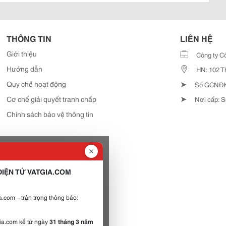
THÔNG TIN
LIÊN HỆ
Giới thiệu
Công ty C
Hướng dẫn
HN: 102 T
➤
Quy chế hoạt động
Số GCNĐKD
➤
Cơ chế giải quyết tranh chấp
Nơi cấp: S
Chính sách bảo vệ thông tin
IỆN TỬ VATGIA.COM
.com – trân trọng thông báo:
gia.com kể từ ngày
31 tháng 3 năm