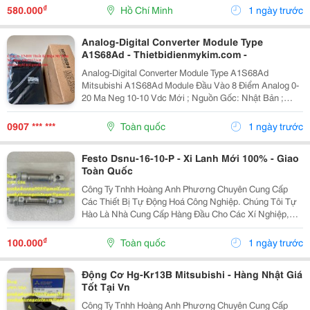
Hệ: 0946.111.675 Kazuko Việt Nam...
₫
580.000
Hồ Chí Minh
1 ngày trước
Analog-Digital Converter Module Type
A1S68Ad - Thietbidienmykim.com -
Analog-Digital Converter Module Type A1S68Ad
Mitsubishi A1S68Ad Module Đầu Vào 8 Điểm Analog 0-
20 Ma Neg 10-10 Vdc Mới ; Nguồn Gốc: Nhật Bản ;
Hàng Hiệu: Mitsubishi ; Chứng Nhận: Ce ; Số Mô Hình:
A1S68Ad ... Công Ty Tnhh Thiết Bị Điện Mỹ...
0907 *** ***
Toàn quốc
1 ngày trước
Festo Dsnu-16-10-P - Xi Lanh Mới 100% - Giao
Toàn Quốc
Công Ty Tnhh Hoàng Anh Phương Chuyên Cung Cấp
Các Thiết Bị Tự Động Hoá Công Nghiệp. Chúng Tôi Tự
Hào Là Nhà Cung Cấp Hàng Đầu Cho Các Xí Nghiệp,
Nhà Máy Lớn Tại Việt Nam. Những Sản Phẩm Quý
Khách Cần Ở Đây Chúng Tôi Đều Có Bán. Hàng Nhập...
₫
100.000
Toàn quốc
1 ngày trước
Động Cơ Hg-Kr13B Mitsubishi - Hàng Nhật Giá
Tốt Tại Vn
Công Ty Tnhh Hoàng Anh Phương Chuyên Cung Cấp