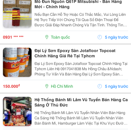
Mô Đun Nguồn Q61P Mitsubishi - Bán Hàng
Mới - Chính Hãng
Nếu Bạn Cần Hỗ Trợ Hoặc Có Thắc Mắc, Vui Lòng Liên
Hệ Trực Tiếp Với Chúng Tôi Qua Số Điện Thoại Để
Được Giải Đáp Nhanh Chóng Và Tận Tình. Thông Tin
Chi Tiết Mua Hàng: Ms. Hà: 0931 222 685 Zalo : 0931
222 685 Email : Hoanganhphuong010@Gmail.com...
0931 *** ***
Toàn quốc
5 ngày trước
Đại Lý Sơn Epoxy Sàn Jotafloor Topcoat
Chính Hãng Giá Rẻ Tại Tphcm
Đại Lý Sơn Epoxy Sàn Jotafloor Topcoat Chính Hãng Tại
Tphcm Liên Hệ 0917041838 Ms Hồng Châu &Ndash;
Phòng Tư Vấn Và Bán Hàng Đại Lý Sơn Epoxy Sàn
Jotafloor Topcoat Chính Hãng Tại Tphcm Việc Lựa Chọn
Đại Lý Cung Cấp Sơn Jotafloor Topcoat Giúp...
₫
150.000
Hồ Chí Minh
5 ngày trước
Hệ Thống Bánh Mì Lâm Vũ Tuyển Bán Hàng Ca
Sáng Ở Thủ Đức
Hệ Thống Bánh Mì Lâm Vũ Tuyển Nhân Viên Bán Hàng
Ca Sáng Hệ Thống Bánh Mì Lâm Vũ Tuyển Nhân Viên
Bán Bánh Mì, Hamburger Làm Việc Tại Khu Vực Đường
Liên Phường &Ndash; Tp. Thủ Đức +++ Thu Nhập: