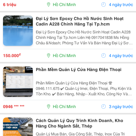
26.000 - 28.000 Đồng/Giờ. +++ Thưởng Khi Đạt/Vượt...
6 triệu
Hồ Chí Minh
4 ngày trước
Đại Lý Sơn Epoxy Cho Hồ Nước Sinh Hoạt
Cadin A228 Chính Hãng Tại Tp.hcm
Đại Lý Sơn Epoxy Cho Hồ Nước Sinh Hoạt Cadin A228
Chính Hãng Tại Tp.hcm Liên Hệ 0917041838 Ms Hồng
Châu &Ndash; Phòng Tư Vấn Và Bán Hàng Đại Lý Sơn
Epoxy Cho Hồ Nước Sinh Hoạt Cadin A228 Chính Hãng
Nhu Cầu Sử Dụng Sơn Epoxy Cho Hồ Nước Sinh...
₫
150.000
Hồ Chí Minh
4 ngày trước
Phần Mềm Quản Lý Cửa Hàng Điện Thoại
Phần Mềm Quản Lý Cửa Hàng Điện Thoại ☎️
0946.111.675 ✔️ Quản Lý Imei, Điện Thoại, Phụ Kiện Và
Tồn Kho. ✔️ Bán Hàng, Nhập - Xuất Kho, Công Nợ Và
Doanh Thu. ✔️ Theo Dõi Bảo Hành, Sửa Chữa Và Khách
Hàng. ✔️ Hoạt Động Offline, Không Liên Kết Bên...
0946 *** ***
Hồ Chí Minh
3 ngày trước
Cách Quản Lý Quy Trình Kinh Doanh, Kho
Hàng Cho Ngành Sắt, Thép
Quản Lý Mua Bán, Gia Công Sắt, Thép, Inox Của Tri