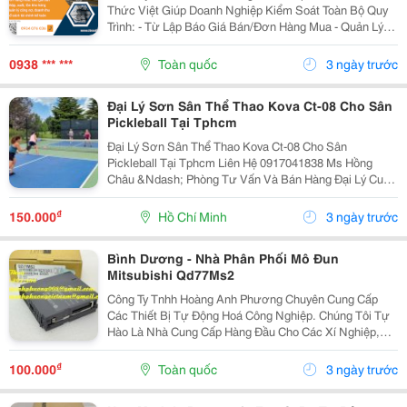
Thức Việt Giúp Doanh Nghiệp Kiểm Soát Toàn Bộ Quy
Trình: - Từ Lập Báo Giá Bán/Đơn Hàng Mua - Quản Lý
Mua Hàng, Bán Hàng, Gia Công Đến Kế Toán Tài Chính.
- Quản Lý Chi Tiết Từng Mặt Hàng Theo...
0938 *** ***
Toàn quốc
3 ngày trước
Đại Lý Sơn Sân Thể Thao Kova Ct-08 Cho Sân
Pickleball Tại Tphcm
Đại Lý Sơn Sân Thể Thao Kova Ct-08 Cho Sân
Pickleball Tại Tphcm Liên Hệ 0917041838 Ms Hồng
Châu &Ndash; Phòng Tư Vấn Và Bán Hàng Đại Lý Cung
Cấp Sơn Sân Pickleball Kova Ct-08 Chính Hãng Kova
Ct-08 Được Sử Dụng Trong Nhiều Dự Án Sân
₫
150.000
Hồ Chí Minh
3 ngày trước
Pickleball...
Bình Dương - Nhà Phân Phối Mô Đun
Mitsubishi Qd77Ms2
Công Ty Tnhh Hoàng Anh Phương Chuyên Cung Cấp
Các Thiết Bị Tự Động Hoá Công Nghiệp. Chúng Tôi Tự
Hào Là Nhà Cung Cấp Hàng Đầu Cho Các Xí Nghiệp,
Nhà Máy Lớn Tại Việt Nam. Những Sản Phẩm Quý
Khách Cần Ở Đây Chúng Tôi Đều Có Bán. Hàng Nhập...
₫
100.000
Toàn quốc
3 ngày trước