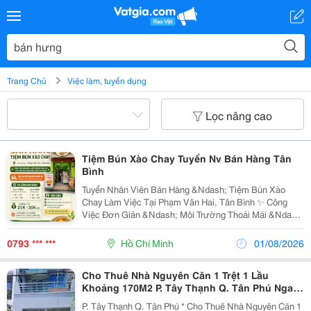
Trang Chủ
Việc làm, tuyển dụng
Lọc nâng cao
Tiệm Bún Xào Chay Tuyển Nv Bán Hàng Tân
Bình
Tuyển Nhân Viên Bán Hàng &Ndash; Tiệm Bún Xào
Chay Làm Việc Tại Phạm Văn Hai, Tân Bình ✨ Công
Việc Đơn Giản &Ndash; Môi Trường Thoải Mái &Ndash;
Phù Hợp Sinh Viên Kiếm Thêm Thu Nhập ✨ Quán Chỉ
Bán Mang Đi, Không Phục Vụ Khách Ngồi Tại Quán.
0793 *** ***
Hồ Chí Minh
01/08/2026
⏰...
Cho Thuê Nhà Nguyên Căn 1 Trệt 1 Lầu
Khoảng 170M2 P. Tây Thạnh Q. Tân Phú Ngay
Khu Cn Tân Bình Thuộc Quận Tân Phú
P. Tây Thạnh Q. Tân Phú * Cho Thuê Nhà Nguyên Căn 1