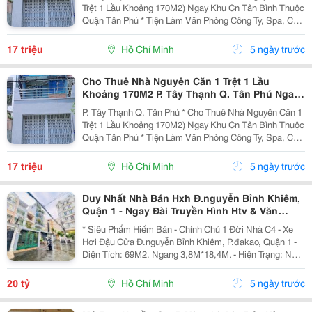
Trệt 1 Lầu Khoảng 170M2) Ngay Khu Cn Tân Bình Thuộc
Quận Tân Phú * Tiện Làm Văn Phòng Công Ty, Spa, Cửa
Hàng Đại Diện Hoặc Bán Hàng Online Các Mặt Hàng
Sạch Sẽ *Nhà Ngay Mặt Tiền Đường Rộng...
17 triệu
Hồ Chí Minh
5 ngày trước
Cho Thuê Nhà Nguyên Căn 1 Trệt 1 Lầu
Khoảng 170M2 P. Tây Thạnh Q. Tân Phú Ngay
Khu Cn Tân Bình Thuộc Quận Tân Phú
P. Tây Thạnh Q. Tân Phú * Cho Thuê Nhà Nguyên Căn 1
Trệt 1 Lầu Khoảng 170M2) Ngay Khu Cn Tân Bình Thuộc
Quận Tân Phú * Tiện Làm Văn Phòng Công Ty, Spa, Cửa
Hàng Đại Diện Hoặc Bán Hàng Online Các Mặt Hàng
Sạch Sẽ *Nhà Ngay Mặt Tiền Đường Rộng...
17 triệu
Hồ Chí Minh
5 ngày trước
Duy Nhất Nhà Bán Hxh Đ.nguyễn Bỉnh Khiêm,
Quận 1 - Ngay Đài Truyền Hình Htv & Văn
Phòng Chỉnh Phủ Lê Duẩn - Vị Trí Siêu Vip
* Siêu Phẩm Hiếm Bán - Chính Chủ 1 Đời Nhà C4 - Xe
Hơi Đậu Cửa Đ.nguyễn Bỉnh Khiêm, P.đakao, Quận 1 -
Diện Tích: 69M2. Ngang 3,8M*18,4M. - Hiện Trạng: Nhà
C4. - Vị Trí Hiếm Nhà Bán - Hàng Xóm Nguyễn Thị Minh
Khai &Amp; Lê Duẩn - Nơi Hội Tụ Những...
20 tỷ
Hồ Chí Minh
5 ngày trước