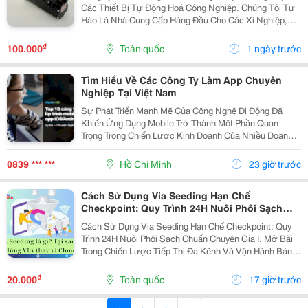
Các Thiết Bị Tự Động Hoá Công Nghiệp. Chúng Tôi Tự
Hào Là Nhà Cung Cấp Hàng Đầu Cho Các Xí Nghiệp,
Nhà Máy Lớn Tại Việt Nam. Những Sản Phẩm Quý
Khách Cần Ở Đây Chúng Tôi Đều Có Bán. Hàng Nhập...
₫
100.000
Toàn quốc
1 ngày trước
Tìm Hiểu Về Các Công Ty Làm App Chuyên
Nghiệp Tại Việt Nam
Sự Phát Triển Mạnh Mẽ Của Công Nghệ Di Động Đã
Khiến Ứng Dụng Mobile Trở Thành Một Phần Quan
Trọng Trong Chiến Lược Kinh Doanh Của Nhiều Doanh
Nghiệp. Từ Bán Hàng, Quản Lý Nội Bộ, Chăm Sóc
Khách Hàng Đến Xây Dựng Hệ Sinh Thái Số, Một Ứng
0839 *** ***
Hồ Chí Minh
23 giờ trước
Dụng Được...
Cách Sử Dụng Via Seeding Hạn Chế
Checkpoint: Quy Trình 24H Nuôi Phôi Sạch
Chuẩn Chuyên Gia
Cách Sử Dụng Via Seeding Hạn Chế Checkpoint: Quy
Trình 24H Nuôi Phôi Sạch Chuẩn Chuyên Gia I. Mở Bài
Trong Chiến Lược Tiếp Thị Đa Kênh Và Vận Hành Bán
Hàng Trên Nền Tảng Facebook Năm 2026, Seeding (Tạo
Hiệu Ứng Đám Đông) Là Yếu Tố Cốt Lõi Giúp...
₫
20.000
Toàn quốc
17 giờ trước