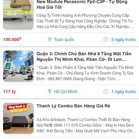
New Module Panasonic Fp2-C3P - Tự Động
Hoá Giá Tốt
Công Ty Tnhh Hoàng Anh Phương Chuyên Cung Cấp
Các Thiết Bị Tự Động Hoá Công Nghiệp. Chúng Tôi Tự
Hào Là Nhà Cung Cấp Hàng Đầu Cho Các Xí Nghiệp,
Nhà Máy Lớn Tại Việt Nam. Những Sản Phẩm Quý
Khách Cần Ở Đây Chúng Tôi Đều Có Bán. Hàng Nhập...
₫
100.000
Toàn quốc
3 ngày trước
Quận 3: Chính Chủ Bán Nhà 6 Tầng Mặt Tiền
Nguyễn Thị Minh Khai, P.bàn Cờ- Dt Lơn
268M2 Ngang 12M*33M- Tương Lai Nhà Thêm
* Quận 3: Siêu Phẩm 6 Tầng Mặt Tiền Nguyễn Thị Minh
Mt Lướn Bên Hông
Khai, P.bàn Cờ - Chủ Đang Tự Kinh Doanh Công Ty Gia
Đình - 093.867.6685 Giang Giang - Diện Tích:
140M2/268M2 - Ngang 4M Nở Hậu 12M * 33M. - Kết
Cấu: 6 Tầng - Sân Thượng - Thang Máy - Sẵn 1 Phòng...
117 tỷ
Hồ Chí Minh
1 ngày trước
Thanh Lý Combo Bán Hàng Giá Rẻ
Xả Kho &Ndash; Thanh Lý Combo Thiết Bị Bán Hàng
Giá Rẻ☎️ 0946.111.675 Combo Gồm: - Máy In Hóa Đơn
K80 - Két Đựng Tiền - Máy Quét Mã Vạch Phù Hợp Cho
Tạp Hóa, Shop, Siêu Thị Mini, Quán Ăn, Cafe... ☎️ Liên