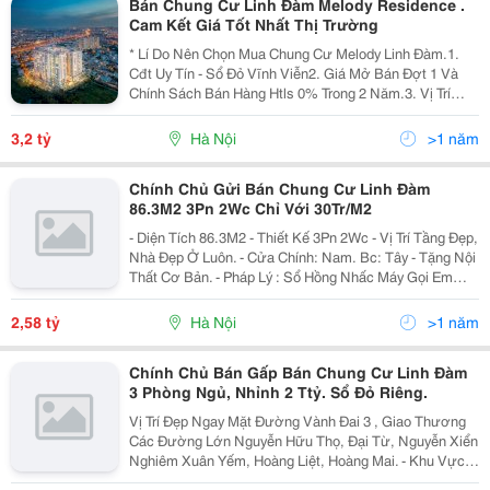
Bán Chung Cư Linh Đàm Melody Residence .
Cam Kết Giá Tốt Nhất Thị Trường
* Lí Do Nên Chọn Mua Chung Cư Melody Linh Đàm.1.
Cđt Uy Tín - Sổ Đỏ Vĩnh Viễn2. Giá Mở Bán Đợt 1 Và
Chính Sách Bán Hàng Htls 0% Trong 2 Năm.3. Vị Trí
Vàng Cuối Cùng Tại Khu Đô Thị Tây Nam Linh Đàm, Hà
Nội - Giao Thông Đồng Bộ, Thuận Lợi - Công Đồng...
3,2 tỷ
Hà Nội
>1 năm
Chính Chủ Gửi Bán Chung Cư Linh Đàm
86.3M2 3Pn 2Wc Chỉ Với 30Tr/M2
- Diện Tích 86.3M2 - Thiết Kế 3Pn 2Wc - Vị Trí Tầng Đẹp,
Nhà Đẹp Ở Luôn. - Cửa Chính: Nam. Bc: Tây - Tặng Nội
Thất Cơ Bản. - Pháp Lý : Sổ Hồng Nhấc Máy Gọi Em
Ngay Để Đc Hỗ Trợ
2,58 tỷ
Hà Nội
>1 năm
Chính Chủ Bán Gấp Bán Chung Cư Linh Đàm
3 Phòng Ngủ, Nhỉnh 2 Ttỷ. Sổ Đỏ Riêng.
Vị Trí Đẹp Ngay Mặt Đường Vành Đai 3 , Giao Thương
Các Đường Lớn Nguyễn Hữu Thọ, Đại Từ, Nguyễn Xiển
Nghiêm Xuân Yếm, Hoàng Liệt, Hoàng Mai. - Khu Vực
Khuôn Viên Xanh Mát Quanh Năm. Gần Hồ Linh Đàm,