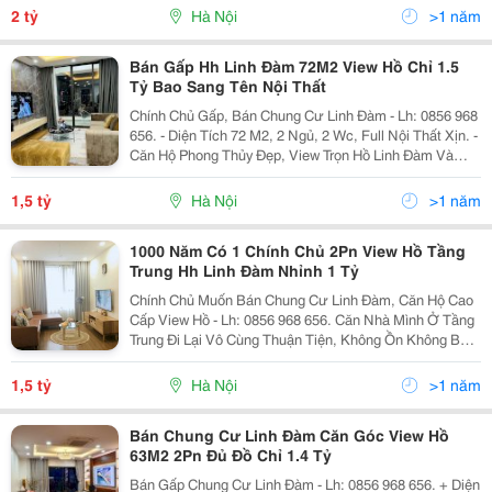
Trường Mn, Cấp 1,2,3 Linh Đàm Hoàng Mai, Chợ,...
2 tỷ
Hà Nội
>1 năm
Bán Gấp Hh Linh Đàm 72M2 View Hồ Chỉ 1.5
Tỷ Bao Sang Tên Nội Thất
Chính Chủ Gấp, Bán Chung Cư Linh Đàm - Lh: 0856 968
656. - Diện Tích 72 M2, 2 Ngủ, 2 Wc, Full Nội Thất Xịn. -
Căn Hộ Phong Thủy Đẹp, View Trọn Hồ Linh Đàm Và
Toàn Thành Phố, Mát Mẻ Đón Ánh Nắng Ban Sáng, Ban
Chiều Thoáng Gió. - Giá Chỉ 1.5 Tỷ...
1,5 tỷ
Hà Nội
>1 năm
1000 Năm Có 1 Chính Chủ 2Pn View Hồ Tầng
Trung Hh Linh Đàm Nhỉnh 1 Tỷ
Chính Chủ Muốn Bán Chung Cư Linh Đàm, Căn Hộ Cao
Cấp View Hồ - Lh: 0856 968 656. Căn Nhà Mình Ở Tầng
Trung Đi Lại Vô Cùng Thuận Tiện, Không Ồn Không Bụi,
Ban Công View Hồ Đẹp, Thoáng. Trước Đây Để Mua
Được Căn Vị Trí Đẹp Này Mình Đã Phải Mua...
1,5 tỷ
Hà Nội
>1 năm
Bán Chung Cư Linh Đàm Căn Góc View Hồ
63M2 2Pn Đủ Đồ Chỉ 1.4 Tỷ
Bán Gấp Chung Cư Linh Đàm - Lh: 0856 968 656. + Diện