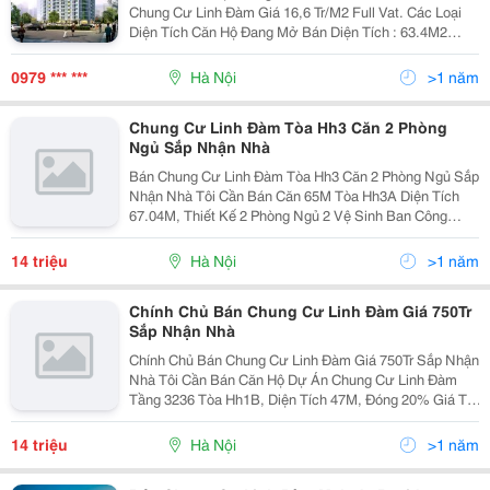
Chung Cư Linh Đàm Giá 16,6 Tr/M2 Full Vat. Các Loại
Diện Tích Căn Hộ Đang Mở Bán Diện Tích : 63.4M2
68.3M2 87.8 M2 89 M2 90.2M2 90.5M2 91.8M2 90.2M2
90.7 M2 91.8M2 Tầng
0979 *** ***
Hà Nội
>1 năm
Chung Cư Linh Đàm Tòa Hh3 Căn 2 Phòng
Ngủ Sắp Nhận Nhà
Bán Chung Cư Linh Đàm Tòa Hh3 Căn 2 Phòng Ngủ Sắp
Nhận Nhà Tôi Cần Bán Căn 65M Tòa Hh3A Diện Tích
67.04M, Thiết Kế 2 Phòng Ngủ 2 Vệ Sinh Ban Công
Đông Nam. Đóng 60%,, Hỗ Trợ Vay Ngân Hàng Lãi 5%
Trong 15 Năm Không Đổi Giá Bán Thỏa Thuận
14 triệu
Hà Nội
>1 năm
Chính Chủ Bán Chung Cư Linh Đàm Giá 750Tr
Sắp Nhận Nhà
Chính Chủ Bán Chung Cư Linh Đàm Giá 750Tr Sắp Nhận
Nhà Tôi Cần Bán Căn Hộ Dự Án Chung Cư Linh Đàm
Tầng 3236 Tòa Hh1B, Diện Tích 47M, Đóng 20% Giá Trị
Căn Hộ. Giá Bán 750Tr, Vay Được 70% Giá Trị Căn Hộ
Liên Hệ Chính Chủ: 0989001384 - 09
14 triệu
Hà Nội
>1 năm