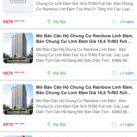
Chung Cư Linh Đàm Giá 16,6 Tr/M2 Full Vat. Bán Chung
Cư Rainbow Linh Đàm Tòa Nhà 21 Tầng Với Các Loại
Dt Từ 63 M2 Đến 94 M2.. Tiến Độ Thanh Toán Làm 8
Đọt: Đợt 1 Đóng 22 % Ngay Sau Khi Ký Hợp Đồng G
0979 *** ***
Hà Nội
>1 năm
Mở Bán Căn Hộ Chung Cư Rainbow Linh Đàm,
Bán Chung Cư Linh Đàm Giá 16,6 Tr/M2 Full
Vat
Mở Bán Căn Hộ Chung Cư Rainbow Linh Đàm , Bán
Chung Cư Linh Đàm Giá 16,6 Tr/M2 Full Vat. Các Loại
Diện Tích Căn Hộ Đang Mở Bán Diện Tích : 63M2 68M2
91M2 92M2 93M2 94M2. Tầng : Từ 2 -- Đến 21 ( Được
Chọn Tầng Và Căn Hộ ) Gi
0979 *** ***
Hà Nội
>1 năm
Mở Bán Căn Hộ Chung Cư Rainbow Linh Đàm,
Bán Chung Cư Linh Đàm Giá 16,6 Tr/M2 Full
Vat
Mở Bán Căn Hộ Chung Cư Rainbow Linh Đàm , Bán
Chung Cư Linh Đàm Giá 16,6 Tr/M2 Full Vat. Các Loại
Diện Tích Căn Hộ Đang Mở Bán Diện Tích : 63M2 68M2
91M2 92M2 93M2 94M2. Tầng : Từ 2 -- Đến 21 ( Được
Chọn Tầng Và Căn Hộ ) Gi
0979 *** ***
Hà Nội
>1 năm