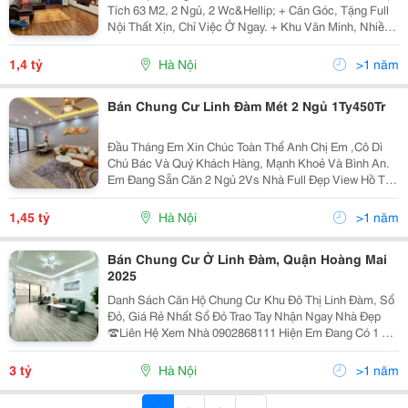
Tích 63 M2, 2 Ngủ, 2 Wc&Hellip; + Căn Góc, Tặng Full
Nội Thất Xịn, Chỉ Việc Ở Ngay. + Khu Văn Minh, Nhiều
Tiện Ích. + Pháp Lý Chuẩn. Liên Hệ Để Được Tư Vấn Và
Xem Nhà Miễn Phí 24/7: 0856...
1,4 tỷ
Hà Nội
>1 năm
Bán Chung Cư Linh Đàm Mét 2 Ngủ 1Ty450Tr
Đầu Tháng Em Xin Chúc Toàn Thể Anh Chị Em ,Cô Dì
Chú Bác Và Quý Khách Hàng, Mạnh Khoẻ Và Bình An.
Em Đang Sẵn Căn 2 Ngủ 2Vs Nhà Full Đẹp View Hồ Toà
Hh2 Chung Cư Linh Đàm Giá Nhỉnh Tỷ Chỉ 1Tyr450Tr
Quý Khách Có Nhu Cầu Tư Vấn Và Xem Nhà Miễn Phí...
1,45 tỷ
Hà Nội
>1 năm
Bán Chung Cư Ở Linh Đàm, Quận Hoàng Mai
2025
Danh Sách Căn Hộ Chung Cư Khu Đô Thị Linh Đàm, Sổ
Đỏ, Giá Rẻ Nhất Sổ Đỏ Trao Tay Nhận Ngay Nhà Đẹp
☎️Liên Hệ Xem Nhà 0902868111 Hiện Em Đang Có 1 Số
Căn Có Sổ Ở Linh Đàm, Cụ Thể Như Sau : 1. Rice City -
Toà Bắc 54M2, 2 Ngủ, 1Wc Full Đồ Sổ Đầy...
3 tỷ
Hà Nội
>1 năm