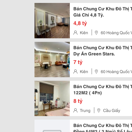
Bán Chung Cư Khu Đô Thị 
Giá Chỉ 4,8 Tỷ.
4,8 tỷ
Kiên
60 
Bán Chung Cư Khu Đô Thị 
Dự Án Green Stars.
7 tỷ
Kiên
60 
Bán Chung Cư Khu Đô Thị 
122M2 ( 4Pn)
8 tỷ
Trung
Cầu Giấy
Bán Chung Cư Khu Đô Thị 
Đồng 54M2 ( 2 Ngủ) Sổ Lâu