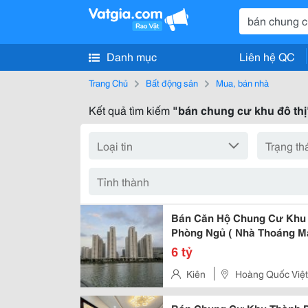
Danh mục
Liên hệ QC
Trang Chủ
Bất động sản
Mua, bán nhà
Kết quả tìm kiếm
"bán chung cư khu đô thị
Bán Căn Hộ Chung Cư Khu 
Phòng Ngủ ( Nhà Thoáng M
6 tỷ
Kiên
Hoàng Quốc Việt