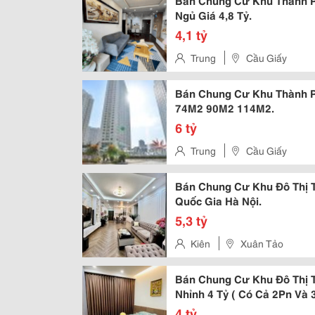
Bán Chung Cư Khu Thành Ph
Ngủ Giá 4,8 Tỷ.
4,1 tỷ
Trung
Cầu Giấy
Bán Chung Cư Khu Thành 
74M2 90M2 114M2.
6 tỷ
Trung
Cầu Giấy
Bán Chung Cư Khu Đô Thị 
Quốc Gia Hà Nội.
5,3 tỷ
Kiên
Xuân Tảo
Bán Chung Cư Khu Đô Thị 
Nhỉnh 4 Tỷ ( Có Cả 2Pn Và 
4 tỷ