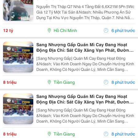
Nguyễn Thị Thập Q7 Nhà 4 Tầng Đất 6,6X21M 5Pn 5Wc
Giá 12 Tỷ Một Tài Sản &Ndash; Nhiều Phương Án Sử
Dụng Tại Khu Vực Nguyễn Thị Thập, Quận 7. Nhà Nằm
Trên Khu Đất 6,6 X 21M, Diện Tích 138,6M&Sup2;, Xây
Dựng 4 Tầng Với 5 Phòng Ngủ Và 5 Toilet. Phía...
12 tỷ
Hồ Chí Minh
6 phút trước
Sang Nhượng Gấp Quán Mì Cay Đang Hoạt
Động Địa Chỉ: Sát Cây Xăng Vạn Phát, Đường
Dt876, Xã Bình Trưng, Châu Thành, Tiền
[Sang Nhượng Gấp] Quán Mì Cay Đang Hoạt Động
&Ndash; Vào Kinh Doanh Ngay Do Chuyển Hướng Kinh
Doanh, Không Có Người Quản Lý, Mình Cần Sang
Nhượng Lại Toàn Bộ Quán Mì Cay Lalafood Vĩnh Kim.
Quán Đang Hoạt Động Ổn Định, Có Lượng Khách Quen
8 triệu
Tiền Giang
8 phút trước
Sẵn. Địa...
Sang Nhượng Gấp Quán Mì Cay Đang Hoạt
Động Địa Chỉ: Sát Cây Xăng Vạn Phát, Đường
Dt876, Xã Bình Trưng, Châu Thành, Tiền
[Sang Nhượng Gấp] Quán Mì Cay Đang Hoạt Động
&Ndash; Vào Kinh Doanh Ngay Do Chuyển Hướng Kinh
Doanh, Không Có Người Quản Lý, Mình Cần Sang
Nhượng Lại Toàn Bộ Quán Mì Cay Lalafood Vĩnh Kim.
Quán Đang Hoạt Động Ổn Định, Có Lượng Khách Quen
8 triệu
Tiền Giang
8 phút trước
Sẵn. Địa...