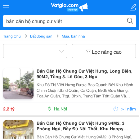
Trang Chủ
Bất động sản
Mua, bán nhà
Lọc nâng cao
Bán Căn Hộ Chung Cư Việt Hưng, Long Biên,
90M2, Tầng 3. Lô Góc, 3 Ngủ
Khu Đô Thị Việt Hưng Được Bao Quanh Bởi Khu Hành
Chính Quận Ubnd Quận, Ca Quận, Bvđk Đức Giang,
Tòa Án Quận, Ttgt, Bhxh, Trung Tâm Tdtt Quận Và
Nhiều Cơ Quan Hành Chính Khác - Căn Hộ Ở Tầng 3 Có
Thang Máy Tự Do Lựa Chọn Lên Xuống. - Là Căn Góc...
2,2 tỷ
Hà Nội
>1 năm
Bán Căn Hộ Chung Cư Việt Hưng 94M2, 3
Phòng Ngủ, Đầy Đủ Nội Thất, Khu Happy
House Garden
Bán Căn Hộ Chung Cư Việt Hưng 94M2, 3 Phòng Ngủ,