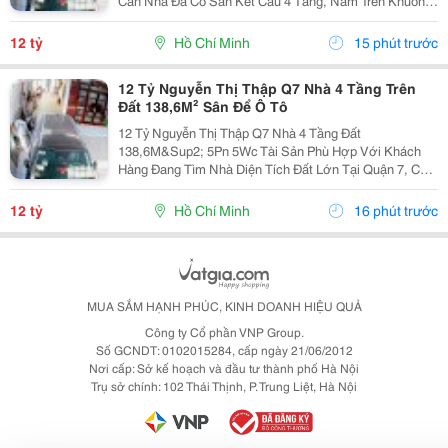
Căn Nhà Đã Có Sẵn Kết Cấu 4 Tầng, Nằm Trên Khuôn
Đất 6,6 X 21M, Tổng Diện Tích 138,6M&Sup2;. Nhà
Gồm 5 Phòng Ngủ, 5 Toilet, Phù Hợp Gia Đình Đông...
12 tỷ
Hồ Chí Minh
15 phút trước
12 Tỷ Nguyễn Thị Thập Q7 Nhà 4 Tầng Trên
Đất 138,6M² Sân Để Ô Tô
12 Tỷ Nguyễn Thị Thập Q7 Nhà 4 Tầng Đất
138,6M&Sup2; 5Pn 5Wc Tài Sản Phù Hợp Với Khách
Hàng Đang Tìm Nhà Diện Tích Đất Lớn Tại Quận 7, Có
Sẵn Nhà Để Sử Dụng Và Chủ Động Khai Thác Theo
Nhu Cầu. Khuôn Đất 6,6 X 21M, Tổng Diện Tích
12 tỷ
Hồ Chí Minh
16 phút trước
138,6M&Sup2;. Nhà...
MUA SẮM HẠNH PHÚC, KINH DOANH HIỆU QUẢ
Công ty Cổ phần VNP Group.
Số GCNDT: 0102015284, cấp ngày 21/06/2012
Nơi cấp: Sở kế hoạch và đầu tư thành phố Hà Nội
Trụ sở chính: 102 Thái Thịnh, P. Trung Liệt, Hà Nội