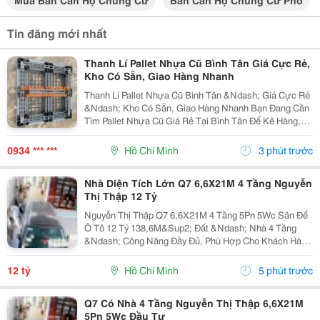
Mua Bán Căn Hộ Chung Cư
Bán Căn Hộ Chung Cư Phố
Tin đăng mới nhất
Thanh Lí Pallet Nhựa Cũ Bình Tân Giá Cực Rẻ,
Kho Có Sẵn, Giao Hàng Nhanh
Thanh Lí Pallet Nhựa Cũ Bình Tân &Ndash; Giá Cực Rẻ
&Ndash; Kho Có Sẵn, Giao Hàng Nhanh Bạn Đang Cần
Tìm Pallet Nhựa Cũ Giá Rẻ Tại Bình Tân Để Kê Hàng,
Chứa Hàng, Lưu Kho Hoặc Vận Chuyển Nhưng Muốn
Tiết Kiệm Chi Phí? Đừng Bỏ Qua Nguồn Pallet Nhựa...
0934 *** ***
Hồ Chí Minh
3 phút trước
Nhà Diện Tích Lớn Q7 6,6X21M 4 Tầng Nguyễn
Thị Thập 12 Tỷ
Nguyễn Thị Thập Q7 6,6X21M 4 Tầng 5Pn 5Wc Sân Để
Ô Tô 12 Tỷ 138,6M&Sup2; Đất &Ndash; Nhà 4 Tầng
&Ndash; Công Năng Đầy Đủ, Phù Hợp Cho Khách Hàng
Mua Để Ở Hoặc Tìm Tài Sản Có Thể Khai Thác Lâu Dài
Tại Quận 7. Căn Nhà Có Khuôn Đất 6,6 X 21M, Xây
12 tỷ
Hồ Chí Minh
5 phút trước
Dựng...
Q7 Có Nhà 4 Tầng Nguyễn Thị Thập 6,6X21M
5Pn 5Wc Đầu Tư