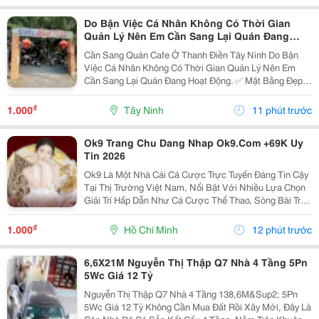
Do Bận Việc Cá Nhân Không Có Thời Gian
Quản Lý Nên Em Cần Sang Lại Quán Đang
Hoạt Động Ở Thanh Điền Tây Ninh
Cần Sang Quán Cafe Ở Thanh Điền Tây Ninh Do Bận
Việc Cá Nhân Không Có Thời Gian Quản Lý Nên Em
Cần Sang Lại Quán Đang Hoạt Động. ✅ Mặt Bằng Đẹp,
Vị Trí Thuận Lợi. ✅ Có Lượng Khách Quen, Ổn Định ✅
Đầy Đủ Bàn Ghế, Trang Thiết Bị, Vào Là Có Thể...
₫
1.000
Tây Ninh
11 phút trước
Ok9 Trang Chu Dang Nhap Ok9.Com +69K Uy
Tin 2026
Ok9 Là Một Nhà Cái Cá Cược Trực Tuyến Đáng Tin Cậy
Tại Thị Trường Việt Nam, Nổi Bật Với Nhiều Lựa Chọn
Giải Trí Hấp Dẫn Như Cá Cược Thể Thao, Sòng Bài Trực
Tuyến, Tài Xỉu, Các Trò Chơi Bài Đổi Thưởng Và Game
Nổ Hũ. Với Thiết Kế Giao Diện Thân Thiện,...
₫
1.000
Hồ Chí Minh
12 phút trước
6,6X21M Nguyễn Thị Thập Q7 Nhà 4 Tầng 5Pn
5Wc Giá 12 Tỷ
Nguyễn Thị Thập Q7 Nhà 4 Tầng 138,6M&Sup2; 5Pn
5Wc Giá 12 Tỷ Không Cần Mua Đất Rồi Xây Mới, Đây Là