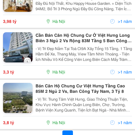
Đầy Đủ Nội Thất, Khu Happy House Garden. + Diện Tích
94M2, Bố Trí 3 Phòng Ngủ Đầy Đủ Công Năng, Tiện Ích
Xung Quanh Đầy Đủ.khu Happy House Garden (Cuối
Đường Ngô Huy Quỳnh). + Ban Công: Nam + 1...
3,98 tỷ
Hà Nội
>1 năm
Cần Bán Căn Hộ Chung Cư Ở Việt Hưng Long
Biên 3 Ngủ 2 Vs Rộng 83M Tầng 5 Ban Công
Đông Bắc
- Vị Trí Đẹp Nằm Tại Toà Ct9A Xây Tổng 15 Tầng, 1 Tầng
Hầm Để Xe, Thang Máy, View Tầm Nhìn Thoáng. - Tiện
Ích Nhiều Vô Kể Công Viên Long Biên Cách Mấy Trăm
Mét Là Ra, Ra Mặt Phố Ngô Gia Tự Chắc Chỉ Mất 1-2
Phút Đi Bộ Không Nói Quá. - Nhà Thiết Kế:...
3,3 tỷ
Hà Nội
>1 năm
Bán Căn Hộ Chung Cư Việt Hưng Tầng Cao
85M 2 Ngủ 2 Vs, Ban Công Tây Nam, 3 Tỷ 8
- Vị Trí: Trung Tâm Việt Hưng, Giao Thông Thuận Tiện,
Khu Vực Hành Chính Quận Long Biên, Chợ, Trường,
Bệnh Viện Xung Quanh, Tiện Ích Bạt Ngà - Nhà Mình
Bán Cửa Chính Hướng Đông Bắc, Ban Công Hướng
Tây Nam View Đường Nguyễn Cao Luyện. - Căn Hộ
3,8 tỷ
Hà Nội
>1 năm
Thiết...