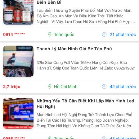
Biển Bền Bỉ
Tàu Biển Thường Xuyên Phải Đối Mặt Với Nước Mặn,
Độ Ẩm Cao, Ăn Mòn Và Điều Kiện Thời Tiết Khắc
Nghiệt . Vì Vậy, Lựa Chọn Hệ Sơn Hàng Hải Phù Hợp Là
Yếu Tố Quan Trọng Giúp Bảo Vệ Bề Mặt Và Nâng Cao
Độ Bền Công Trình. Sơn Hàng Hải Nippon Được Ứng...
0914 *** ***
Toàn quốc
21 phút trước
Thanh Lý Màn Hình Giá Rẻ Tân Phú
32In Star Cong Full Viền 165Hz Hàng Còn Đẹp, Bảo
Hành 3T, Ship Cod Toàn Quốc Liên Hệ Zalo: 0932619821
2,7 triệu
Hồ Chí Minh
42 phút trước
Những Yếu Tố Cần Biết Khi Lắp Màn Hình Led
Hội Nghị
Màn Hình Led Hội Nghị Đang Trở Thành Lựa Chọn Phổ
Biến Tại Các Hội Trường, Phòng Họp Doanh Nghiệp,
Trung Tâm Hội Nghị Và Không Gian Tổ Chức Sự Kiện
Nhờ Khả Năng Hiển Thị Hình Ảnh Lớn, Rõ Nét Và Ổn
Định. Tuy Nhiên, Để Lựa Chọn Được Hệ Thống...
0986 *** ***
Toàn quốc
43 phút trước