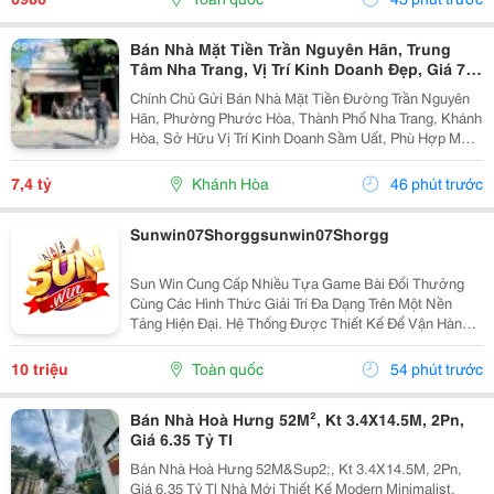
Bán Nhà Mặt Tiền Trần Nguyên Hãn, Trung
Tâm Nha Trang, Vị Trí Kinh Doanh Đẹp, Giá 7,4
Tỷ
Chính Chủ Gửi Bán Nhà Mặt Tiền Đường Trần Nguyên
Hãn, Phường Phước Hòa, Thành Phố Nha Trang, Khánh
Hòa, Sở Hữu Vị Trí Kinh Doanh Sầm Uất, Phù Hợp Mở
Cửa Hàng, Văn Phòng, Showroom Hoặc Đầu Tư Cho
Thuê Lâu Dài. Thông Tin Chi Tiết. - Địa Chỉ: Số...
7,4 tỷ
Khánh Hòa
46 phút trước
Sunwin07Shorggsunwin07Shorgg
Sun Win Cung Cấp Nhiều Tựa Game Bài Đổi Thưởng
Cùng Các Hình Thức Giải Trí Đa Dạng Trên Một Nền
Tảng Hiện Đại. Hệ Thống Được Thiết Kế Để Vận Hành
Ổn Định, Truy Cập Nhanh Và Tương Thích Với Nhiều
Thiết Bị. Bên Cạnh Đó, Các Tính Năng Bảo Mật Cũng
10 triệu
Toàn quốc
54 phút trước
Được...
Bán Nhà Hoà Hưng 52M², Kt 3.4X14.5M, 2Pn,
Giá 6.35 Tỷ Tl
Bán Nhà Hoà Hưng 52M&Sup2;, Kt 3.4X14.5M, 2Pn,
Giá 6.35 Tỷ Tl Nhà Mới Thiết Kế Modern Minimalist,