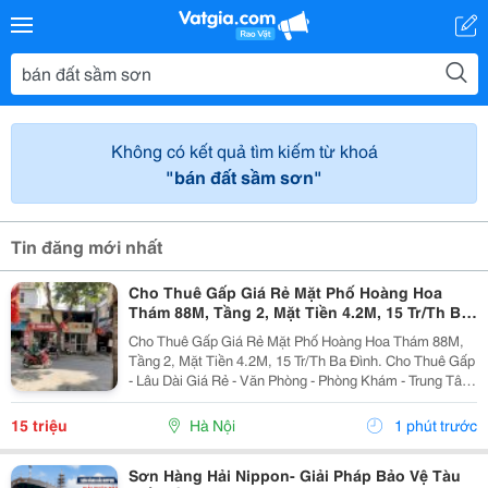
Không có kết quả tìm kiếm từ khoá
"bán đất sầm sơn"
Tin đăng mới nhất
Cho Thuê Gấp Giá Rẻ Mặt Phố Hoàng Hoa
Thám 88M, Tầng 2, Mặt Tiền 4.2M, 15 Tr/Th Ba
Đình.
Cho Thuê Gấp Giá Rẻ Mặt Phố Hoàng Hoa Thám 88M,
Tầng 2, Mặt Tiền 4.2M, 15 Tr/Th Ba Đình. Cho Thuê Gấp
- Lâu Dài Giá Rẻ - Văn Phòng - Phòng Khám - Trung Tâm
Văn Hóa - Gia Đình Ở - Thang Máy - Có Chỗ Để Xe Máy.
Mô Tả: + Cho Thuê Gấp, Giá Rẻ, Lâu Dài...
15 triệu
Hà Nội
1 phút trước
Sơn Hàng Hải Nippon- Giải Pháp Bảo Vệ Tàu