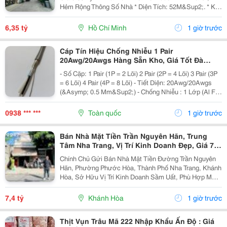
Hẻm Rộng Thông Số Nhà * Diện Tích: 52M&Sup2;. * Kt:
3.4M X 14.5M. * Kết Cấu: 1 Trệt 1 Lầu. * Chủ Hỗ Trợ
Hoàn Thiện Thêm 1 Phòng Ngủ Trước Khi Bàn...
6,35 tỷ
Hồ Chí Minh
1 giờ trước
Cáp Tín Hiệu Chống Nhiễu 1 Pair
20Awg/20Awgs Hàng Sẵn Kho, Giá Tốt Đà
Nẵng, Huế
- Số Cặp: 1 Pair (1P = 2 Lõi) 2 Pair (2P = 4 Lõi) 3 Pair (3P
= 6 Lõi) 4 Pair (4P = 8 Lõi) - Tiết Diện: 20Awg/20Awgs
(&Asymp; 0.5 Mm&Sup2;) - Chống Nhiễu : 1 Lớp (Al Foil
)/ 2 Lớp Chống Nhiễu (Al Foil + Lớp Lưới Chống Nhiễu) -
Vật Liệu: Đồng...
0938 *** ***
Toàn quốc
1 giờ trước
Bán Nhà Mặt Tiền Trần Nguyên Hãn, Trung
Tâm Nha Trang, Vị Trí Kinh Doanh Đẹp, Giá 7,4
Tỷ
Chính Chủ Gửi Bán Nhà Mặt Tiền Đường Trần Nguyên
Hãn, Phường Phước Hòa, Thành Phố Nha Trang, Khánh
Hòa, Sở Hữu Vị Trí Kinh Doanh Sầm Uất, Phù Hợp Mở
Cửa Hàng, Văn Phòng, Showroom Hoặc Đầu Tư Cho
Thuê Lâu Dài. Thông Tin Chi Tiết. - Địa Chỉ: Số...
7,4 tỷ
Khánh Hòa
1 giờ trước
Thịt Vụn Trâu Mã 222 Nhập Khẩu Ấn Độ : Giá