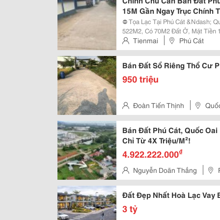
Chính Chủ Cần Bán Đất Phú
15M Gần Ngay Trục Chính 
⛔ Tọa Lạc Tại Phú Cát &Ndash; Quốc Oai
522M2, Có 70M2 Đất Ở, Mặt Tiền 15M ⛔Cách Tr Ục Chính Thôn 3 C
Thế Đất Bằng Phẳng Đã Có Tường Bao ⛔ V Ị Trí Đẹp Đi Lại Thuận
Tienmai
Phú Cát
Đang Cực Rẻ ⛔ Đường Ô Tô Vào..
Bán Đất Sổ Riêng Thổ Cư Ph
950 triệu
Đoàn Tiến Thịnh
Quốc
Bán Đất Phú Cát, Quốc Oai 
Chỉ Từ 4X Triệu/M²!
₫
4.922.222.000
Nguyễn Doãn Thắng
Đất Đẹp Nhất Hoà Lạc Vay 
3 tỷ