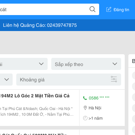
Đăng tin
Liên hệ Quảng Cáo: 02439747875
B
Khoảng giá
194M2 Lô Góc 2 Mặt Tiền Giá Cả
0586 *** ***
Hà Nội
Tại Phú Cát &Ndash; Quốc Oai - Hà Nội *
>1 năm