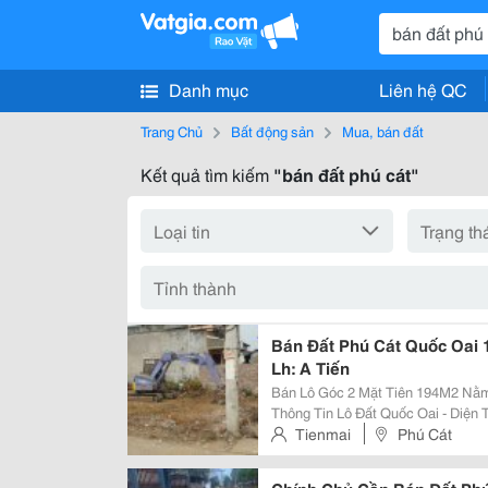
Danh mục
Liên hệ QC
Trang Chủ
Bất động sản
Mua, bán đất
Kết quả tìm kiếm
"bán đất phú cát"
Bán Đất Phú Cát Quốc Oai 
Lh: A Tiến
Bán Lô Góc 2 Mặt Tiên 194M2 Nằm 
Thông Tin Lô Đất Quốc Oai - Diện Tích 194M2 , 10 0M Đất Ở, - Nằm Tại Phú
Cát - Quốc Oai &Ndash; Hà Nội - Lô Đất Vuông Vắn Đẹp - Cách Nhà Máy In
Tienmai
Phú Cát
Tiền Chỉ 300M, - Gần...