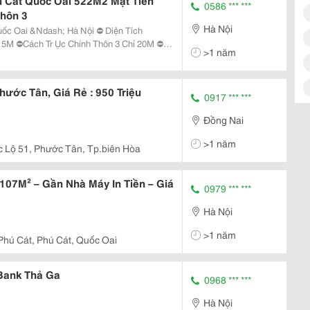
 Cát Quốc Oai 522M2 Mặt Tiền
0586 *** ***
Thôn 3
Hà Nội
 &Ndash; Hà Nội ⛔ Diện Tích
hỉ 20M ⛔
>1 năm
 Tiện Giá
.
ước Tân, Giá Rẻ : 950 Triệu
0917 *** ***
Đồng Nai
>1 năm
 Lộ 51, Phước Tân, Tp.biên Hòa
107M² – Gần Nhà Máy In Tiền – Giá
0979 *** ***
Hà Nội
>1 năm
Phú Cát, Phú Cát, Quốc Oai
Bank Thả Ga
0968 *** ***
Hà Nội