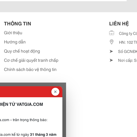
THÔNG TIN
LIÊN HỆ
Giới thiệu
Công ty C
Hướng dẫn
HN: 102 T
➤
Quy chế hoạt động
Số GCNĐKD
➤
Cơ chế giải quyết tranh chấp
Nơi cấp: S
Chính sách bảo vệ thông tin
IỆN TỬ VATGIA.COM
.com – trân trọng thông báo:
gia.com kể từ ngày
31 tháng 3 năm