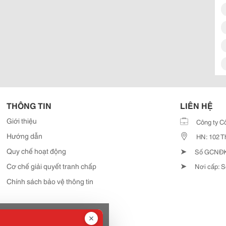
THÔNG TIN
LIÊN HỆ
Giới thiệu
Công ty C
Hướng dẫn
HN: 102 T
➤
Quy chế hoạt động
Số GCNĐKD
➤
Cơ chế giải quyết tranh chấp
Nơi cấp: S
Chính sách bảo vệ thông tin