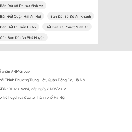
Bán Đất Xã Phước Vĩnh An
Bán Đất Quận Hải An Hải
Bán Đất Sổ Đỏ An Khánh
Bán Đất Thị Trấn Dĩ An
Đất Bán Xã Phước Vĩnh An
Cần Bán Đất An Phú Huyện
ổ phần VNP Group
hái Thịnh Phường Trung Liệt, Quận Đống Đa, Hà Nội
N: 0102015284, cấp ngày 21/06/2012
ở kế hoạch và đầu tư thành phố Hà Nội