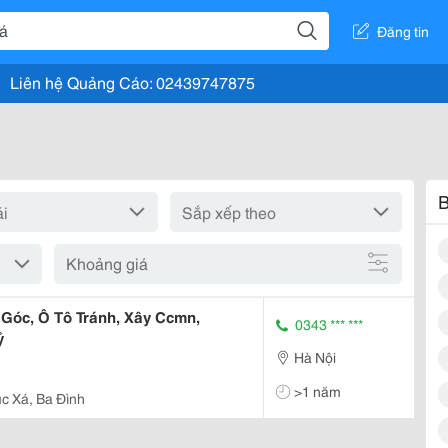
Đăng tin
Liên hệ Quảng Cáo: 02439747875
B
Khoảng giá
 Góc, Ô Tô Tránh, Xây Ccmn,
0343 *** ***
ỷ
Hà Nội
>1 năm
c Xá, Ba Đình