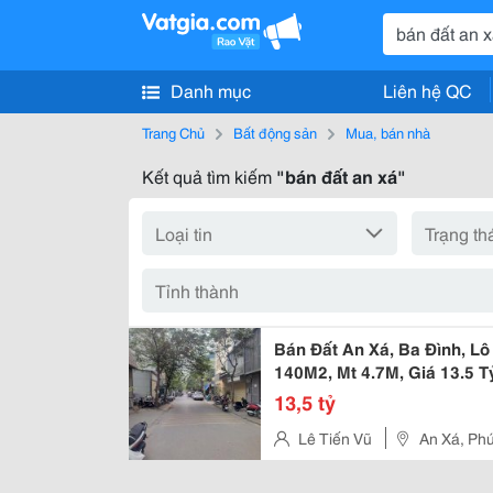
Danh mục
Liên hệ QC
Trang Chủ
Bất động sản
Mua, bán nhà
Kết quả tìm kiếm
"bán đất an xá"
Bán Đất An Xá, Ba Đình, Lô
140M2, Mt 4.7M, Giá 13.5 T
13,5 tỷ
Lê Tiến Vũ
An Xá, Phú