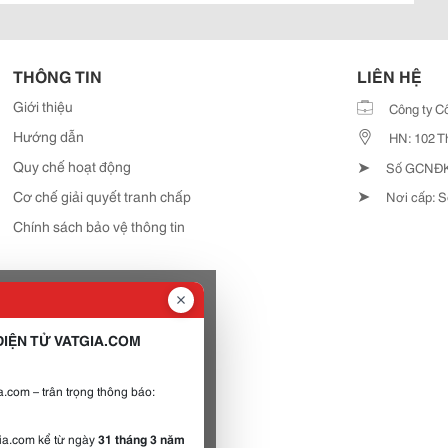
THÔNG TIN
LIÊN HỆ
Giới thiệu
Công ty C
Hướng dẫn
HN: 102 T
➤
Quy chế hoạt động
Số GCNĐKD
➤
Cơ chế giải quyết tranh chấp
Nơi cấp: S
Chính sách bảo vệ thông tin
IỆN TỬ VATGIA.COM
.com – trân trọng thông báo:
gia.com kể từ ngày
31 tháng 3 năm