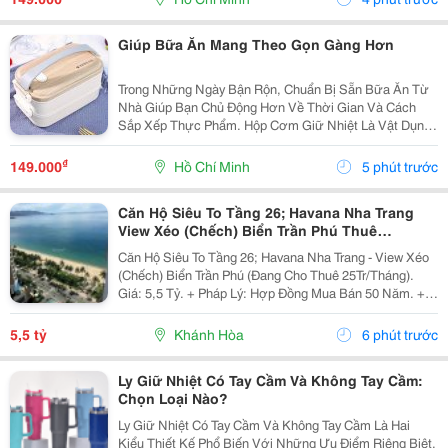
Nhiều...
Giúp Bữa Ăn Mang Theo Gọn Gàng Hơn
Trong Những Ngày Bận Rộn, Chuẩn Bị Sẵn Bữa Ăn Từ
Nhà Giúp Bạn Chủ Động Hơn Về Thời Gian Và Cách
Sắp Xếp Thực Phẩm. Hộp Cơm Giữ Nhiệt Là Vật Dụng
Tiện Lợi, Phù Hợp Để Mang Theo Cơm Và Các Món Ăn
Kèm Khi Đi Học, Đi Làm Hoặc Di Chuyển Trong Ngày.
₫
149.000
Hồ Chí Minh
5 phút trước
Chọn...
Căn Hộ Siêu To Tầng 26; Havana Nha Trang
View Xéo (Chếch) Biển Trần Phú Thuê
25Tr/Tháng 5,5 Tỷ
Căn Hộ Siêu To Tầng 26; Havana Nha Trang - View Xéo
(Chếch) Biển Trần Phú (Đang Cho Thuê 25Tr/Tháng).
Giá: 5,5 Tỷ. + Pháp Lý: Hợp Đồng Mua Bán 50 Năm. +
Toạ Lạc: 38 Trần Phú, P Lộc Thọ, Tp Nha Trang, Tỉnh
Khánh Hoà. + Diện Tích: 160M&Sup2; Tầng 26 /...
5,5 tỷ
Khánh Hòa
6 phút trước
Ly Giữ Nhiệt Có Tay Cầm Và Không Tay Cầm:
Chọn Loại Nào?
Ly Giữ Nhiệt Có Tay Cầm Và Không Tay Cầm Là Hai
Kiểu Thiết Kế Phổ Biến Với Những Ưu Điểm Riêng Biệt.