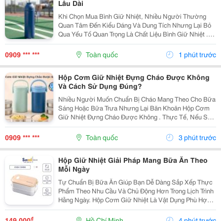
Lâu Dài
Khi Chọn Mua Bình Giữ Nhiệt, Nhiều Người Thường
Quan Tâm Đến Kiểu Dáng Và Dung Tích Nhưng Lại Bỏ
Qua Yếu Tố Quan Trọng Là Chất Liệu Bình Giữ Nhiệt .
Mỗi Loại Chất Liệu Đều Có Những Ưu Điểm Và Hạn Chế
Riêng, Ảnh Hưởng Đến Khả Năng Giữ Nhiệt, Độ Bền...
0909 *** ***
Toàn quốc
1 phút trước
Hộp Cơm Giữ Nhiệt Đựng Cháo Được Không
Và Cách Sử Dụng Đúng?
Nhiều Người Muốn Chuẩn Bị Cháo Mang Theo Cho Bữa
Sáng Hoặc Bữa Trưa Nhưng Lại Băn Khoăn Hộp Cơm
Giữ Nhiệt Đựng Cháo Được Không . Thực Tế, Nếu Sử
Dụng Đúng Cách, Hộp Cơm Giữ Nhiệt Hoàn Toàn Có
Thể Đáp Ứng Nhu Cầu Này. Tuy Nhiên, Để Cháo Giữ
0909 *** ***
Toàn quốc
3 phút trước
Được Hương...
Hộp Giữ Nhiệt Giải Pháp Mang Bữa Ăn Theo
Mỗi Ngày
Tự Chuẩn Bị Bữa Ăn Giúp Bạn Dễ Dàng Sắp Xếp Thực
Phẩm Theo Nhu Cầu Và Chủ Động Hơn Trong Lịch Trình
Hằng Ngày. Hộp Cơm Giữ Nhiệt Là Vật Dụng Phù Hợp
Để Mang Cơm Đến Trường, Nơi Làm Việc Hoặc Sử
Dụng Trong Những Chuyến Đi. Ưu Tiên Thiết Kế Có
₫
149.000
Hồ Chí Minh
4 phút trước