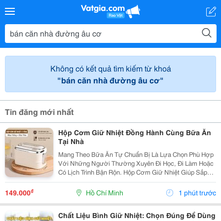
Không có kết quả tìm kiếm từ khoá
"bán căn nhà đường âu cơ"
Tin đăng mới nhất
Hộp Cơm Giữ Nhiệt Đồng Hành Cùng Bữa Ăn
Tại Nhà
Mang Theo Bữa Ăn Tự Chuẩn Bị Là Lựa Chọn Phù Hợp
Với Những Người Thường Xuyên Đi Học, Đi Làm Hoặc
Có Lịch Trình Bận Rộn. Hộp Cơm Giữ Nhiệt Giúp Sắp
Xếp Các Món Ăn Gọn Gàng, Thuận Tiện Mang Theo Và
Sử Dụng Trong Ngày. Chọn Hộp Theo Cách Sắp Xếp
₫
149.000
Hồ Chí Minh
1 phút trước
Thức...
Chất Liệu Bình Giữ Nhiệt: Chọn Đúng Để Dùng