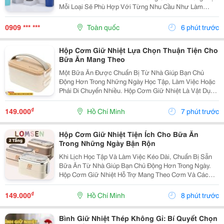
Mỗi Loại Sẽ Phù Hợp Với Từng Nhu Cầu Như Làm
Việc, Học Tập, Di Chuyển Hay Du Lịch. Hãy Cùng
Cozycup Tìm Hiểu Sự Khác Biệt Để Lựa Chọn Chiếc Ly
0909 *** ***
Toàn quốc
6 phút trước
Phù...
Hộp Cơm Giữ Nhiệt Lựa Chọn Thuận Tiện Cho
Bữa Ăn Mang Theo
Một Bữa Ăn Được Chuẩn Bị Từ Nhà Giúp Bạn Chủ
Động Hơn Trong Những Ngày Học Tập, Làm Việc Hoặc
Phải Di Chuyển Nhiều. Hộp Cơm Giữ Nhiệt Là Vật Dụng
Hữu Ích, Giúp Sắp Xếp Các Món Ăn Ngăn Nắp Và
Thuận Tiện Mang Theo Trong Ngày. Chọn Hộp Theo
₫
149.000
Hồ Chí Minh
7 phút trước
Khẩu Phần...
Hộp Cơm Giữ Nhiệt Tiện Ích Cho Bữa Ăn
Trong Những Ngày Bận Rộn
Khi Lịch Học Tập Và Làm Việc Kéo Dài, Chuẩn Bị Sẵn
Bữa Ăn Từ Nhà Giúp Bạn Chủ Động Hơn Trong Ngày.
Hộp Cơm Giữ Nhiệt Hỗ Trợ Mang Theo Cơm Và Các
Món Ăn Kèm Một Cách Gọn Gàng, Phù Hợp Với Nhiều
Nhu Cầu Sử Dụng Khác Nhau. Xác Định Số Lượng Món
₫
149.000
Hồ Chí Minh
8 phút trước
Thường...
Bình Giữ Nhiệt Thép Không Gỉ: Bí Quyết Chọn