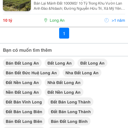
Bán Lại Mảnh Đất 1000M2/ 10 Tỷ Trong Khu Vườn Lan
Anh Đào &Ndash; Đường Nguyễn Hữu Trí, Xã Mỹ Yên,
Huyện Bến Lức, Long An &Ndash; Vị Trí: Cách Lề
Đường Nguyễn Hữu Trí( Đường 830C ) 50M Thuận
10 tỷ
Long An
>1 năm
Tiện...
1
Bạn có muốn tìm thêm
Bán Đất Long An
Đất Long An
Đất Long An
Bán Đất Đức Huệ Long An
Nha Đất Long An
Đất Nền Long An
Nhà Đất Long An
Nền Đất Long An
Đất Nền Long An
Đất Bán Vĩnh Long
Đất Bán Long Thành
Đất Bán Long Biên
Đất Bán Long Thành
Bán Đất Long Biên
Bán Đất Long Bình