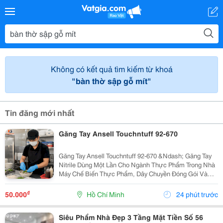
Không có kết quả tìm kiếm từ khoá
"bàn thờ sập gỗ mít"
Tin đăng mới nhất
Găng Tay Ansell Touchntuff 92-670
Găng Tay Ansell Touchntuff 92-670 &Ndash; Găng Tay
Nitrile Dùng Một Lần Cho Ngành Thực Phẩm Trong Nhà
Máy Chế Biến Thực Phẩm, Dây Chuyền Đóng Gói Và
Khu Vực Yêu Cầu Vệ Sinh Nghiêm Ngặt, Việc Sử Dụng
Găng Tay Nitrile Dùng Một Lần Giúp Hạn Chế Nguy...
₫
50.000
Hồ Chí Minh
24 phút trước
Siêu Phẩm Nhà Đẹp 3 Tầng Mặt Tiền Số 56