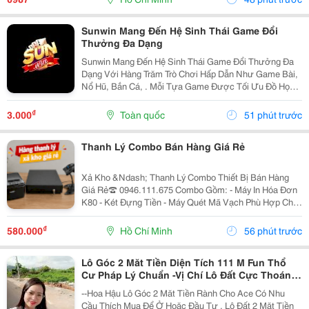
Này...
Sunwin Mang Đến Hệ Sinh Thái Game Đổi
Thưởng Đa Dạng
Sunwin Mang Đến Hệ Sinh Thái Game Đổi Thưởng Đa
Dạng Với Hàng Trăm Trò Chơi Hấp Dẫn Như Game Bài,
Nổ Hũ, Bắn Cá, . Mỗi Tựa Game Được Tối Ưu Đồ Họa
Sắc Nét, Thao Tác Mượt Mà, Tỷ Lệ Trả Thưởng Cạnh
Tranh Cùng Hệ Thống Bảo Mật Hiện Đại.
₫
3.000
Toàn quốc
51 phút trước
Thanh Lý Combo Bán Hàng Giá Rẻ
Xả Kho &Ndash; Thanh Lý Combo Thiết Bị Bán Hàng
Giá Rẻ☎️ 0946.111.675 Combo Gồm: - Máy In Hóa Đơn
K80 - Két Đựng Tiền - Máy Quét Mã Vạch Phù Hợp Cho
Tạp Hóa, Shop, Siêu Thị Mini, Quán Ăn, Cafe... ☎️ Liên
Hệ: 0946.111.675 Kazuko Việt Nam...
₫
580.000
Hồ Chí Minh
56 phút trước
Lô Góc 2 Măt Tiền Diện Tích 111 M Fun Thổ
Cư Pháp Lý Chuẩn -Vị Chí Lô Đất Cực Thoáng
Mát ,Đất Nằm Mặt Đường Chục
--Hoa Hậu Lô Góc 2 Măt Tiền Rành Cho Ace Có Nhu
Cầu Thích Mua Để Ở Hoăc Đầu Tư , Lô Đất 2 Mặt Tiền