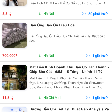
Diện Tích 111 M Fun Thổ Cư Sẫn Sổ Đường Trước Đất
Chuẩn Bị Đang Giải Nhựa Rộng 5,,5 M 2 Ô Tô Tránh
Nhau Vị Trí Đất Sát Trường Học Cấp 1 Thôn Thanh...
3,3 tỷ
Hà Nội
59 phút trước
Bán Ống Bảo Ôn Điều Hoà
Bán Ống Bảo Ôn Điều Hoà Chi Tiết Liên Hệ: 0963 575
226
₫
700.000
Hà Nội
1 giờ trước
Mặt Tiền Kinh Doanh Khu Bàn Cờ Tân Thành -
Giáp Bàu Cát - 68M² - 5 Tầng - Nhỉnh 11 Tỷ
Mặt Tiền Kinh Doanh Khu Bàn Cờ Tân Thành, Vị Trí
Đẹp, Lưu Lượng Xe Đông, Thích Hợp Mở Showroom,
Spa, Văn Phòng, Phòng Khám Hoặc Khai Thác Cho
Thuê. Ưu Điểm Nổi Bật: Diện Tích: 68M&Sup2; Kết
Cấu: 4 Tầng + Sân Thượng 6 Phòng Ngủ Khép Kín...
11,5 tỷ
Hồ Chí Minh
1 giờ trước
Hướng Dẫn Chi Tiết Kỹ Thuật Gap Analysis Và