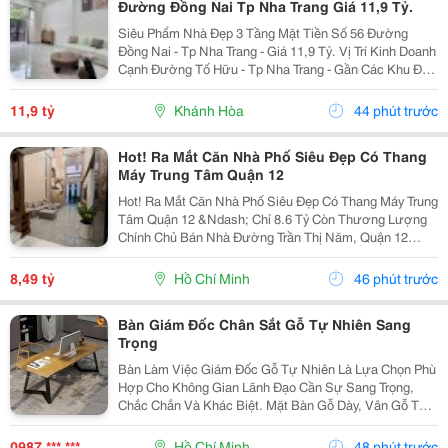
Đường Đồng Nai Tp Nha Trang Giá 11,9 Tỷ.
Siêu Phẩm Nhà Đẹp 3 Tầng Mặt Tiền Số 56 Đường
Đồng Nai - Tp Nha Trang - Giá 11,9 Tỷ. Vị Trí Kinh Doanh
Cạnh Đường Tố Hữu - Tp Nha Trang - Gần Các Khu Đô
Thị. Nhà Mới Đẹp 3 Tầng Mặt Tiền + 1 Mặt Hẻm - Kiến
Trúc Hiện Đại - Đầy Đủ Tiện Nghi. - Nhà Có...
11,9 tỷ
Khánh Hòa
44 phút trước
Hot! Ra Mắt Căn Nhà Phố Siêu Đẹp Có Thang
Máy Trung Tâm Quận 12
Hot! Ra Mắt Căn Nhà Phố Siêu Đẹp Có Thang Máy Trung
Tâm Quận 12 &Ndash; Chỉ 8.6 Tỷ Còn Thương Lượng
Chính Chủ Bán Nhà Đường Trần Thị Năm, Quận 12
&Ndash; Vị Trí Đẹp, Khu Dân Cư Hiện Hữu, Tiện Ích Đầy
Đủ. Diện Tích: 4M &Times; 20M Nhà...
8,49 tỷ
Hồ Chí Minh
46 phút trước
Bàn Giám Đốc Chân Sắt Gỗ Tự Nhiên Sang
Trọng
Bàn Làm Việc Giám Đốc Gỗ Tự Nhiên Là Lựa Chọn Phù
Hợp Cho Không Gian Lãnh Đạo Cần Sự Sang Trọng,
Chắc Chắn Và Khác Biệt. Mặt Bàn Gỗ Dày, Vân Gỗ Tự
Nhiên Đẹp Mắt Kết Hợp Cùng Hệ Chân Sắt Hiện Đại,
Tạo Nên Tổng Thể Vừa Bền Bỉ Vừa Tinh Tế. Mẫu Bàn
0987 *** ***
Hồ Chí Minh
48 phút trước