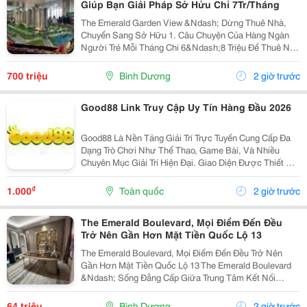
Giúp Bạn Giải Pháp Sở Hửu Chỉ 7Tr/Tháng
The Emerald Garden View &Ndash; Dừng Thuê Nhà,
Chuyển Sang Sở Hữu 1. Câu Chuyện Của Hàng Ngàn
Người Trẻ Mỗi Tháng Chi 6&Ndash;8 Triệu Để Thuê Nhà
Nhưng Tài Sản Vẫn Là Con Số 0. Emerald Garden View
Mang Đến Giải Pháp Giúp Bạn Chuyển Tiền Thuê Nhà...
700 triệu
Bình Dương
2 giờ trước
Good88 Link Truy Cập Uy Tín Hàng Đầu 2026
Good88 Là Nền Tảng Giải Trí Trực Tuyến Cung Cấp Đa
Dạng Trò Chơi Như Thể Thao, Game Bài, Và Nhiều
Chuyên Mục Giải Trí Hiện Đại. Giao Diện Được Thiết Kế
Trực Quan, Thân Thiện Với Người Dùng Trên Cả Điện
Thoại Và Máy Tính. Hệ Thống Bảo Mật Hiện Đại...
₫
1.000
Toàn quốc
2 giờ trước
The Emerald Boulevard, Mọi Điểm Đến Đều
Trở Nên Gần Hơn Mặt Tiền Quốc Lộ 13
The Emerald Boulevard, Mọi Điểm Đến Đều Trở Nên
Gần Hơn Mặt Tiền Quốc Lộ 13 The Emerald Boulevard
&Ndash; Sống Đẳng Cấp Giữa Trung Tâm Kết Nối
Tp.hcm Bạn Đang Tìm Một Căn Hộ Vừa Để Ở, Vừa Có
Tiềm Năng Đầu Tư Mạnh? The Emerald Boulevard
64 triệu
Bình Dương
2 giờ trước