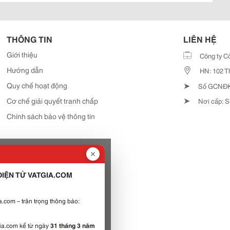
THÔNG TIN
LIÊN HỆ
Giới thiệu
Công ty C
Hướng dẫn
HN: 102 T
➤
Quy chế hoạt động
Số GCNĐKD
➤
Cơ chế giải quyết tranh chấp
Nơi cấp: S
Chính sách bảo vệ thông tin
IỆN TỬ VATGIA.COM
.com – trân trọng thông báo:
gia.com kể từ ngày
31 tháng 3 năm