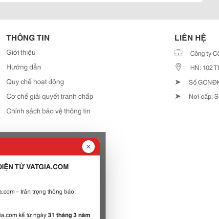
THÔNG TIN
LIÊN HỆ
Giới thiệu
Công ty C
Hướng dẫn
HN: 102 T
➤
Quy chế hoạt động
Số GCNĐKD
➤
Cơ chế giải quyết tranh chấp
Nơi cấp: S
Chính sách bảo vệ thông tin
IỆN TỬ VATGIA.COM
.com – trân trọng thông báo:
gia.com kể từ ngày
31 tháng 3 năm