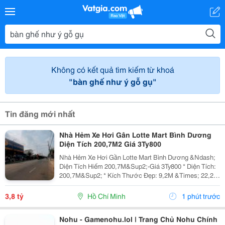
Không có kết quả tìm kiếm từ khoá
"bàn ghế như ý gỗ gụ"
Tin đăng mới nhất
Nhà Hẻm Xe Hơi Gân Lotte Mart Bình Dương
Diện Tích 200,7M2 Giá 3Ty800
Nhà Hẻm Xe Hơi Gần Lotte Mart Bình Dương &Ndash;
Diện Tích Hiếm 200,7M&Sup2;-Giá 3Ty800 * Diện Tích:
200,7M&Sup2; * Kích Thước Đẹp: 9,2M &Times; 22,2M
* Nhà Cấp 4 Gồm 3 Phòng Ngủ, 1 Wc * Hẻm Xe Hơi
Rộng, Ô Tô Vào Tận Nhà * Hướng Đông Nam, Đất...
3,8 tỷ
Hồ Chí Minh
1 phút trước
Nohu - Gamenohu.lol | Trang Chủ Nohu Chính