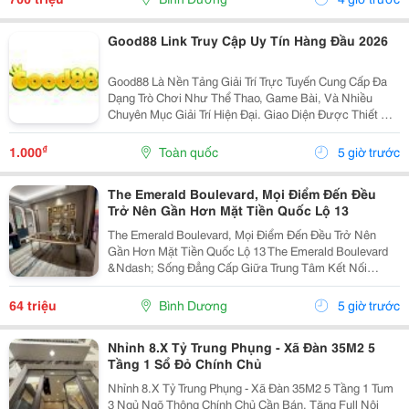
Good88 Link Truy Cập Uy Tín Hàng Đầu 2026
Good88 Là Nền Tảng Giải Trí Trực Tuyến Cung Cấp Đa
Dạng Trò Chơi Như Thể Thao, Game Bài, Và Nhiều
Chuyên Mục Giải Trí Hiện Đại. Giao Diện Được Thiết Kế
Trực Quan, Thân Thiện Với Người Dùng Trên Cả Điện
Thoại Và Máy Tính. Hệ Thống Bảo Mật Hiện Đại...
₫
1.000
Toàn quốc
5 giờ trước
The Emerald Boulevard, Mọi Điểm Đến Đều
Trở Nên Gần Hơn Mặt Tiền Quốc Lộ 13
The Emerald Boulevard, Mọi Điểm Đến Đều Trở Nên
Gần Hơn Mặt Tiền Quốc Lộ 13 The Emerald Boulevard
&Ndash; Sống Đẳng Cấp Giữa Trung Tâm Kết Nối
Tp.hcm Bạn Đang Tìm Một Căn Hộ Vừa Để Ở, Vừa Có
Tiềm Năng Đầu Tư Mạnh? The Emerald Boulevard
64 triệu
Bình Dương
5 giờ trước
Chính Là...
Nhỉnh 8.X Tỷ Trung Phụng - Xã Đàn 35M2 5
Tầng 1 Sổ Đỏ Chính Chủ
Nhỉnh 8.X Tỷ Trung Phụng - Xã Đàn 35M2 5 Tầng 1 Tum
3 Ngủ Ngõ Thông Chính Chủ Cần Bán, Tặng Full Nội