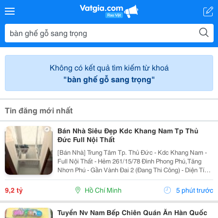
Không có kết quả tìm kiếm từ khoá
"bàn ghế gỗ sang trọng"
Tin đăng mới nhất
Bán Nhà Siêu Đẹp Kdc Khang Nam Tp Thủ
Đức Full Nội Thất
[Bán Nhà] Trung Tâm Tp. Thủ Đức - Kdc Khang Nam -
Full Nội Thất - Hẻm 261/15/78 Đình Phong Phú,Tăng
Nhơn Phú - Gần Vành Đai 2 (Đang Thi Công) - Diện Tích
Lý Tưởng: 5.6M X 14.2M (Tổng Diện Tích Công Nhận:
80M2). - Kết Cấu Kiên Cố: 1 Trệt, 2 Lầu,...
9,2 tỷ
Hồ Chí Minh
5 phút trước
Tuyển Nv Nam Bếp Chiên Quán Ăn Hàn Quốc