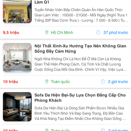
Làm Q1
Tuyển Nhân Viên Bếp Chiên Quán Ăn Hàn Quốc Thời
Gian Làm Việc : 10G00 - 21G00 - Mỗi Ngày (Nghĩ Trưa 1
Tiếng 30P Bao Cơm Trưa ) - Lương : 7.500 - 9.500 ( Tuỳ
Theo Năng Lực ) Mô Tả Công Việc: - Bếp Chiên : Sử
Dụng Được Chảo Non Biết Chiên...
9,5 triệu
Hồ Chí Minh
37 phút trước
Nội Thất Xinh-Xu Hướng Tạo Nên Không Gian
Sống Đầy Cảm Hứng
Ngôi Nhà Không Chỉ Là Nơi Để Ở Mà Còn Là Không
Gian Thể Hiện Phong Cách, Cá Tính Và Chất Lượng
Cuộc Sống Của Mỗi Gia Đình. Chính Vì Vậy, Việc Lựa
Chọn Nội Thất Xinh Đang Trở Thành Xu Hướng Được
Nhiều Người Quan Tâm Khi Muốn Biến Không Gian
10 triệu
Toàn quốc
2 giờ trước
Sống Trở...
Sofa Da Hiện Đại-Sự Lựa Chọn Đẳng Cấp Cho
Phòng Khách
Sofa Da Hiện Đại Là Dòng Sản Phẩm Được Nhiều Gia
Đình Yêu Thích Nhờ Vẻ Đẹp Sang Trọng, Độ Bền Cao
Và Khả Năng Tạo Điểm Nhấn Cho Không Gian Sống.
Với Thiết Kế Tinh Tế Cùng Chất Liệu Da Cao Cấp, Sofa
Không Chỉ Mang Lại Cảm Giác Thoải Mái Mà Còn Thể...
10 triệu
Toàn quốc
2 giờ trước