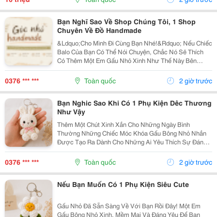
Bạn Nghĩ Sao Về Shop Chúng Tôi, 1 Shop
Chuyên Về Đồ Handmade
&Ldquo;Cho Mình Đi Cùng Bạn Nhé!&Rdquo; Nếu Chiếc
Balo Của Bạn Có Thể Nói Chuyện, Chắc Nó Sẽ Thích
Có Thêm Một Em Gấu Nhỏ Xinh Như Thế Này Bên
Cạnh. Từ Những Buổi Đi Học, Đi Làm, Đi Cà Phê Hay
Những Chuyến Đi Chơi Cuối Tuần, Em Móc Khóa Gấu
0376 *** ***
Toàn quốc
2 giờ trước
Bông...
Bạn Nghic Sao Khi Có 1 Phụ Kiện Dêc Thương
Như Vậy
Thêm Một Chút Xinh Xắn Cho Những Ngày Bình
Thường Những Chiếc Móc Khóa Gấu Bông Nhỏ Nhắn
Được Tạo Ra Dành Cho Những Ai Yêu Thích Sự Đáng
Yêu Và Những Món Đồ Có Dấu Ấn Riêng. Từ Chiếc Balo
Đi Học, Túi Xách Đi Chơi Đến Chùm Chìa Khóa Quen
0376 *** ***
Toàn quốc
2 giờ trước
Thuộc,...
Nếu Bạn Muốn Có 1 Phụ Kiện Siêu Cute
Gấu Nhỏ Đã Sẵn Sàng Về Với Bạn Rồi Đây! Một Em
Gấu Bông Nhỏ Xinh, Mềm Mại Và Đáng Yêu Để Bạn