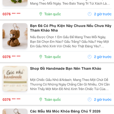
Mang Theo Mỗi Ngày. Treo Balo Trang Trí Túi Xách Làm
Móc Khóa Tặng Người Bạn Yêu Quý
Gocnhohandmade.com Không Cần Quá Nhiều Phụ
0376 *** ***
Toàn quốc
2 giờ trước
Kiện, Chỉ Một Em Gấu...
Bạn Đã Có Phụ Kiện Này Chuưa Nếu Chưa Hãy
Tham Khảo Nha
Nếu Được Chọn 1 Em Gấu Để Mang Theo Mỗi Ngày,
Bạn Sẽ Chọn Em Nào? Gấu Trắng? Gấu Nâu? Hay Một
Em Gấu Nhỏ Xinh Với Chiếc Nơ Thật Đáng Yêu?
Những Chiếc Móc Khóa Gấu Bông Không Chỉ Là Phụ
Kiện Treo Túi Mà Còn Là Một Cách Để Bạn Thêm Chút
0376 *** ***
Toàn quốc
2 giờ trước
Cá Tính Vào...
Shop Đồ Handmade Bạn Nên Tham Khảo
Một Chiếc Gấu Nhỏ &Ndash; Mang Theo Một Chút Dễ
Thương Có Những Ngày Chẳng Cần Gì Nhiều, Chỉ Cần
Nhìn Thấy Một Món Đồ Nhỏ Xinh Trên Chiếc Túi Của
Mình Cũng Đủ Thấy Vui Rồi Những Em Móc Khóa Gấu
Bông Được Làm Với Kiểu Dáng Đáng Yêu, Nhỏ Gọn,
0376 *** ***
Toàn quốc
2 giờ trước
Thích...
Các Mẫu Mã Móc Khóa Đáng Chú Ý 2026