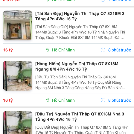
Nghệ...
[Tài Sản Đẹp] Nguyễn Thị Thập Q7 8X18M 3
Tầng 4Pn 4Wc 16 Tỷ
[Tài Sản Đáng Giữ] Nguyễn Thị Thập Q7 8X18M
144M&Sup2; 3 Tầng 4Pn 4Wc 16 Tỷ Nhà Nguyễn Thị
Thập, Quận 7 Khuôn Đất 8X18M 144M&Sup2; Đất
Ngang 8M Nhà 3 Tầng 4 Phòng Ngủ &Ndash; 4 Toilet.
Thông Số 8X18M 144M&Sup2; Ngang 8M 3 Tầng 4Pn
16 tỷ
Hồ Chí Minh
8 phút trước
4Wc. Điểm Đáng...
[Hàng Hiếm] Nguyễn Thị Thập Q7 8X18M
Ngang 8M 4Pn 4Wc 16 Tỷ
[Đầu Tư Tích Sản] Nguyễn Thị Thập Q7 8X18M
144M&Sup2; 3 Tầng 4Pn 4Wc 16 Tỷ Quỹ Đất Rộng
Ngang 8M Nhà 3 Tầng Công Năng Đầy Đủ Bán Nhà
Nguyễn Thị Thập, Quận 7 Khuôn Đất 8X18M, Tổng Diện
Tích 144M&Sup2; Ngang 8M Kết Cấu 3 Tầng 4 Phòng
16 tỷ
Hồ Chí Minh
8 phút trước
Ngủ &Ndash; 4...
[Đầu Tư] Nguyễn Thị Thập Q7 8X18M Nhà 3
Tầng 4Pn 4Wc 16 Tỷ
[Quỹ Đất Đẹp] Nguyễn Thị Thập Q7 8X18M 3 Tầng 4Pn
4Wc 16 Tỷ Nguyễn Thị Thập, Quận 7 Nhà Trên Khuôn