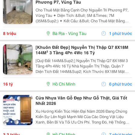
Phương P7, Vũng Tàu
Cho Thuê Mặt Bằng Cạnh Chợ Nguyễn Tri Phương P7,
Vũng Tàu ✦ Diện Tích: &Bull; 5M &Times; 7M
(35M&Sup2;) ✦ Kết Cấu: &Bull; Cho Thuê Mặt Bằng
Tầng Trệt &Bull; Lối Đi Chung Với Chủ Nhà &Bull;
Không Ở Lại Qua Đêm ✦ Nội Thất: &Bull; Bàn Giao
8 triệu
Bà Rịa - Vũng Tàu
1 phút trước
Mặt...
[Khuôn Đất Đẹp] Nguyễn Thị Thập Q7 8X18M
144M² 3 Tầng 4Pn 4Wc 16 Tỷ
[Quỹ Đất 144M&Sup2;] Nguyễn Thị Thập Q7 8X18M 3
Tầng 4Pn 4Wc 16 Tỷ Nhà Nguyễn Thị Thập, Quận 7
Diện Tích Đất 144M&Sup2; Kích Thước 8X18M Mặt
Ngang 8M Kết Cấu 3 Tầng 4 Phòng Ngủ &Ndash; 4
Toilet. Thông Tin Nhanh 8X18M 144M&Sup2; Đất Ngang
16 tỷ
Hồ Chí Minh
6 phút trước
8M 3...
Cửa Nhựa Vân Gỗ Đẹp Như Gỗ Thật, Giá Tốt
Nhất 2026
Xu Hướng Kiến Trúc Hiện Đại Năm 2026 Đang Chứng
Kiến Sự Lên Ngôi Mạnh Mẽ Của Các Dòng Vật Liệu
Xanh, Bền Bỉ Và Tối Ưu Chi Phí. Trong Đó, Hệ Thống
Cửa Nhựa Vân Gỗ Chính Là Sự Lựa Chọn Hàng Đầu Để
Thay Thế Cửa Gỗ Tự Nhiên Truyền Thống. Với Công
3,3 triệu
Hồ Chí Minh
7 phút trước