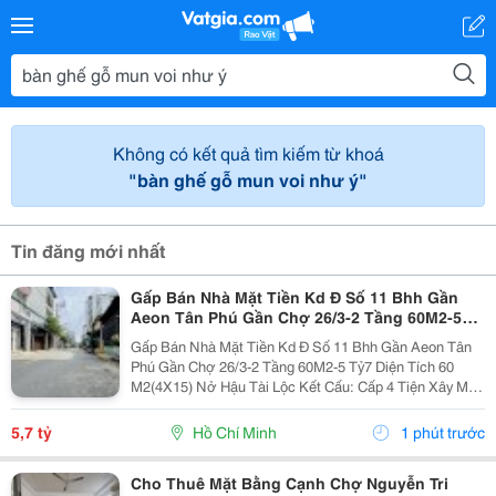
Không có kết quả tìm kiếm từ khoá
"bàn ghế gỗ mun voi như ý"
Tin đăng mới nhất
Gấp Bán Nhà Mặt Tiền Kd Đ Số 11 Bhh Gần
Aeon Tân Phú Gần Chợ 26/3-2 Tầng 60M2-5
Tỷ7
Gấp Bán Nhà Mặt Tiền Kd Đ Số 11 Bhh Gần Aeon Tân
Phú Gần Chợ 26/3-2 Tầng 60M2-5 Tỷ7 Diện Tích 60
M2(4X15) Nở Hậu Tài Lộc Kết Cấu: Cấp 4 Tiện Xây Mới
Khu Vực Xây Cao Tầng Ở Hoặc Cho Thuê Có Dòng Tiền
Vị Trí Tuyệt Đẹp Gần Chợ 26/3 Ngay Kênh Tham...
5,7 tỷ
Hồ Chí Minh
1 phút trước
Cho Thuê Mặt Bằng Cạnh Chợ Nguyễn Tri