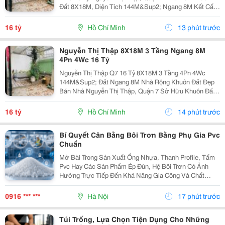
Đất 8X18M, Diện Tích 144M&Sup2; Ngang 8M Kết Cấu
3 Tầng 4 Phòng Ngủ &Ndash; 4 Toilet. Thông Số 8X18M
144M&Sup2; Ngang 8M 3 Tầng 4Pn 4Wc. Lợi Thế...
16 tỷ
Hồ Chí Minh
13 phút trước
Nguyễn Thị Thập 8X18M 3 Tầng Ngang 8M
4Pn 4Wc 16 Tỷ
Nguyễn Thị Thập Q7 16 Tỷ 8X18M 3 Tầng 4Pn 4Wc
144M&Sup2; Đất Ngang 8M Nhà Rộng Khuôn Đất Đẹp
Bán Nhà Nguyễn Thị Thập, Quận 7 Sở Hữu Khuôn Đất
8X18M, Tổng Diện Tích 144M&Sup2; Nhà Xây 3 Tầng
Gồm 4 Phòng Ngủ, 4 Toilet. Thông Tin Nhà Diện Tích:...
16 tỷ
Hồ Chí Minh
14 phút trước
Bí Quyết Cân Bằng Bôi Trơn Bằng Phụ Gia Pvc
Chuẩn
Mở Bài Trong Sản Xuất Ống Nhựa, Thanh Profile, Tấm
Pvc Hay Các Sản Phẩm Ép Đùn, Hệ Bôi Trơn Có Ảnh
Hưởng Trực Tiếp Đến Khả Năng Gia Công Và Chất
Lượng Thành Phẩm. Nếu Lượng Chất Bôi Trơn Không
Phù Hợp, Nhựa Có Thể Bị Dính Thiết Bị, Khó Nóng
0916 *** ***
Hà Nội
17 phút trước
Chảy...
Túi Trống, Lựa Chọn Tiện Dụng Cho Những