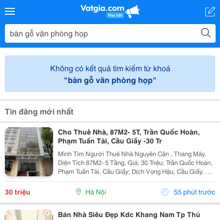
Không có kết quả tìm kiếm từ khoá
"bàn gỗ văn phòng họp"
Tin đăng mới nhất
Cho Thuê Nhà, 87M2- 5T, Trần Quốc Hoàn,
Phạm Tuấn Tài, Cầu Giấy -30 Tr
Mình Tìm Người Thuê Nhà Nguyên Căn , Thang Máy.
Diện Tích 87M2- 5 Tầng, Giá: 30 Triệu; Trần Quốc Hoàn,
Phạm Tuấn Tài, Cầu Giấy; Dịch Vọng Hậu, Cầu Giấy. +
Liên Hệ Trực Tiếp Chủ Nhà: 0988289962 + Vỉa Hè Lớn,
Mặt Tiền Rộng,Thoáng. + Vị Trí Gần Ngay...
30 triệu
Hà Nội
55 phút trước
Bán Nhà Siêu Đẹp Kdc Khang Nam Tp Thủ