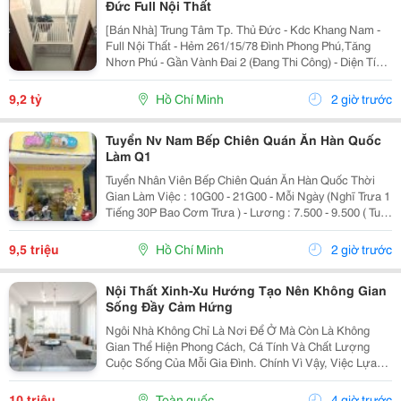
Đức Full Nội Thất
[Bán Nhà] Trung Tâm Tp. Thủ Đức - Kdc Khang Nam -
Full Nội Thất - Hẻm 261/15/78 Đình Phong Phú,Tăng
Nhơn Phú - Gần Vành Đai 2 (Đang Thi Công) - Diện Tích
Lý Tưởng: 5.6M X 14.2M (Tổng Diện Tích Công Nhận:
80M2). - Kết Cấu Kiên Cố: 1 Trệt, 2 Lầu,...
9,2 tỷ
Hồ Chí Minh
2 giờ trước
Tuyển Nv Nam Bếp Chiên Quán Ăn Hàn Quốc
Làm Q1
Tuyển Nhân Viên Bếp Chiên Quán Ăn Hàn Quốc Thời
Gian Làm Việc : 10G00 - 21G00 - Mỗi Ngày (Nghĩ Trưa 1
Tiếng 30P Bao Cơm Trưa ) - Lương : 7.500 - 9.500 ( Tuỳ
Theo Năng Lực ) Mô Tả Công Việc: - Bếp Chiên : Sử
Dụng Được Chảo Non Biết Chiên...
9,5 triệu
Hồ Chí Minh
2 giờ trước
Nội Thất Xinh-Xu Hướng Tạo Nên Không Gian
Sống Đầy Cảm Hứng
Ngôi Nhà Không Chỉ Là Nơi Để Ở Mà Còn Là Không
Gian Thể Hiện Phong Cách, Cá Tính Và Chất Lượng
Cuộc Sống Của Mỗi Gia Đình. Chính Vì Vậy, Việc Lựa
Chọn Nội Thất Xinh Đang Trở Thành Xu Hướng Được
Nhiều Người Quan Tâm Khi Muốn Biến Không Gian
10 triệu
Toàn quốc
4 giờ trước