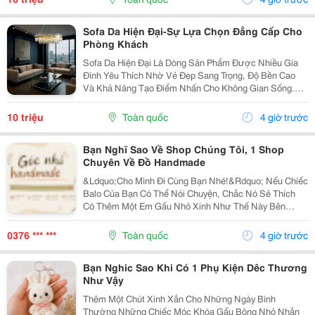
Sống Trở...
Sofa Da Hiện Đại-Sự Lựa Chọn Đẳng Cấp Cho
Phòng Khách
Sofa Da Hiện Đại Là Dòng Sản Phẩm Được Nhiều Gia
Đình Yêu Thích Nhờ Vẻ Đẹp Sang Trọng, Độ Bền Cao
Và Khả Năng Tạo Điểm Nhấn Cho Không Gian Sống.
Với Thiết Kế Tinh Tế Cùng Chất Liệu Da Cao Cấp, Sofa
Không Chỉ Mang Lại Cảm Giác Thoải Mái Mà Còn Thể...
10 triệu
Toàn quốc
4 giờ trước
Bạn Nghĩ Sao Về Shop Chúng Tôi, 1 Shop
Chuyên Về Đồ Handmade
&Ldquo;Cho Mình Đi Cùng Bạn Nhé!&Rdquo; Nếu Chiếc
Balo Của Bạn Có Thể Nói Chuyện, Chắc Nó Sẽ Thích
Có Thêm Một Em Gấu Nhỏ Xinh Như Thế Này Bên
Cạnh. Từ Những Buổi Đi Học, Đi Làm, Đi Cà Phê Hay
Những Chuyến Đi Chơi Cuối Tuần, Em Móc Khóa Gấu
0376 *** ***
Toàn quốc
4 giờ trước
Bông...
Bạn Nghic Sao Khi Có 1 Phụ Kiện Dêc Thương
Như Vậy
Thêm Một Chút Xinh Xắn Cho Những Ngày Bình
Thường Những Chiếc Móc Khóa Gấu Bông Nhỏ Nhắn