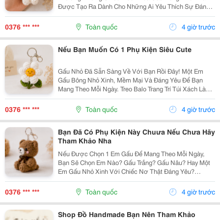
Được Tạo Ra Dành Cho Những Ai Yêu Thích Sự Đáng
Yêu Và Những Món Đồ Có Dấu Ấn Riêng. Từ Chiếc Balo
Đi Học, Túi Xách Đi Chơi Đến Chùm Chìa Khóa Quen
0376 *** ***
Toàn quốc
4 giờ trước
Thuộc,...
Nếu Bạn Muốn Có 1 Phụ Kiện Siêu Cute
Gấu Nhỏ Đã Sẵn Sàng Về Với Bạn Rồi Đây! Một Em
Gấu Bông Nhỏ Xinh, Mềm Mại Và Đáng Yêu Để Bạn
Mang Theo Mỗi Ngày. Treo Balo Trang Trí Túi Xách Làm
Móc Khóa Tặng Người Bạn Yêu Quý
Gocnhohandmade.com Không Cần Quá Nhiều Phụ
0376 *** ***
Toàn quốc
4 giờ trước
Kiện, Chỉ Một Em Gấu...
Bạn Đã Có Phụ Kiện Này Chuưa Nếu Chưa Hãy
Tham Khảo Nha
Nếu Được Chọn 1 Em Gấu Để Mang Theo Mỗi Ngày,
Bạn Sẽ Chọn Em Nào? Gấu Trắng? Gấu Nâu? Hay Một
Em Gấu Nhỏ Xinh Với Chiếc Nơ Thật Đáng Yêu?
Những Chiếc Móc Khóa Gấu Bông Không Chỉ Là Phụ
Kiện Treo Túi Mà Còn Là Một Cách Để Bạn Thêm Chút
0376 *** ***
Toàn quốc
4 giờ trước
Cá Tính Vào...
Shop Đồ Handmade Bạn Nên Tham Khảo