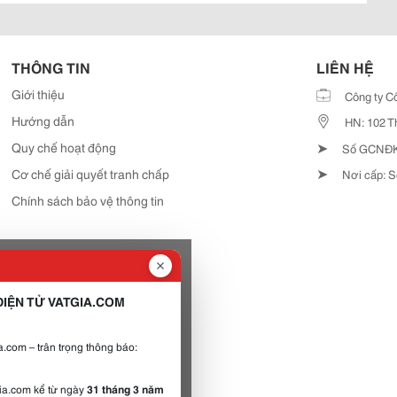
THÔNG TIN
LIÊN HỆ
Giới thiệu
Công ty C
Hướng dẫn
HN: 102 T
➤
Quy chế hoạt động
Số GCNĐKD
➤
Cơ chế giải quyết tranh chấp
Nơi cấp: S
Chính sách bảo vệ thông tin
IỆN TỬ VATGIA.COM
.com – trân trọng thông báo:
gia.com kể từ ngày
31 tháng 3 năm