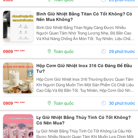
Bình Giữ Nhiệt Bằng Titan Có Tốt Không? Có
Nên Mua Không?
Bình Giữ Nhiệt Bằng Titan Ngày Càng Được Nhiều
Người Quan Tâm Nhờ Trọng Lượng Nhẹ, Độ Bền Cao
Và Khả Năng Chống Ăn Mòn Tốt. Tuy Nhiên, Liệu Chất
Liệu Titan Có Thực Sự Vượt Trội So Với Inox 304 Hoặc
Inox 316? Bài Viết Dưới Đây Sẽ Giúp Bạn Hiểu Rõ
0909 *** ***
Toàn quốc
29 phút trước
Ưu,...
Hộp Cơm Giữ Nhiệt Inox 316 Có Đáng Để Đầu
Tư?
Hộp Cơm Giữ Nhiệt Inox 316 Thường Được Quan Tâm
Khi Người Dùng Muốn Tìm Một Sản Phẩm Có Chất Liệu
Cao Cấp Và Độ Bền Tốt. Tuy Nhiên, Hộp Cơm Giữ Nhiệt
Inox 316 Có Thực Sự Cần Thiết Hay Không Còn Phụ
Thuộc Vào Nhu Cầu Sử Dụng Của Mỗi Người. Cùng
0909 *** ***
Toàn quốc
30 phút trước
Tìm...
Ly Giữ Nhiệt Bằng Thủy Tinh Có Tốt Không?
Có Nên Mua?
Ly Giữ Nhiệt Bằng Thủy Tinh Có Tốt Không Là Câu Hỏi
Được Nhiều Người Quan Tâm Khi Muốn Lựa Chọn Một