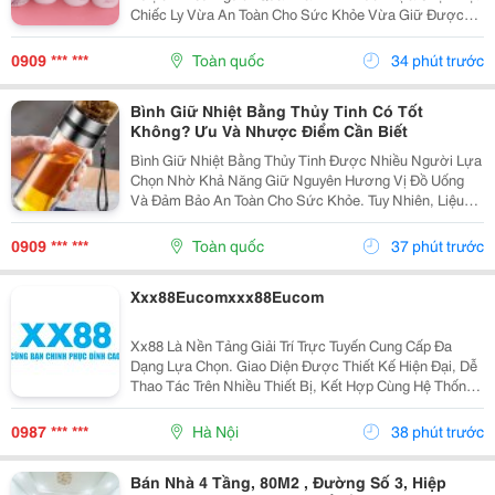
Chiếc Ly Vừa An Toàn Cho Sức Khỏe Vừa Giữ Được
Hương Vị Nguyên Bản Của Đồ Uống. Tuy Nhiên, Liệu
Đây Có Phải Là Lựa Chọn Phù Hợp Với Mọi Nhu Cầu
0909 *** ***
Toàn quốc
34 phút trước
Sử...
Bình Giữ Nhiệt Bằng Thủy Tinh Có Tốt
Không? Ưu Và Nhược Điểm Cần Biết
Bình Giữ Nhiệt Bằng Thủy Tinh Được Nhiều Người Lựa
Chọn Nhờ Khả Năng Giữ Nguyên Hương Vị Đồ Uống
Và Đảm Bảo An Toàn Cho Sức Khỏe. Tuy Nhiên, Liệu
Loại Bình Này Có Phù Hợp Để Sử Dụng Hằng Ngày Và
Đáng Mua Hơn Các Dòng Bình Inox? Cùng Tìm Hiểu Ưu
0909 *** ***
Toàn quốc
37 phút trước
Điểm,...
Xxx88Eucomxxx88Eucom
Xx88 Là Nền Tảng Giải Trí Trực Tuyến Cung Cấp Đa
Dạng Lựa Chọn. Giao Diện Được Thiết Kế Hiện Đại, Dễ
Thao Tác Trên Nhiều Thiết Bị, Kết Hợp Cùng Hệ Thống
Dịch Vụ Thuận Tiện Giúp Người Dùng Có Trải Nghiệm
Liền Mạch.
0987 *** ***
Hà Nội
38 phút trước
Bán Nhà 4 Tầng, 80M2 , Đường Số 3, Hiệp