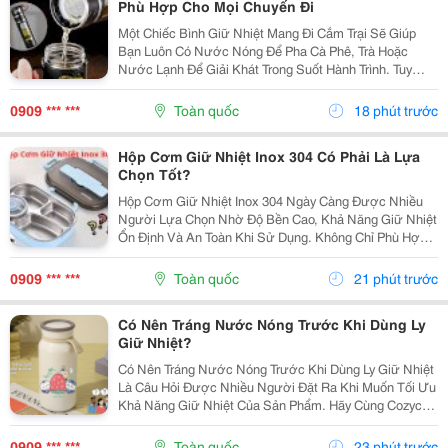
Phù Hợp Cho Mọi Chuyến Đi
Một Chiếc Bình Giữ Nhiệt Mang Đi Cắm Trại Sẽ Giúp
Bạn Luôn Có Nước Nóng Để Pha Cà Phê, Trà Hoặc
Nước Lạnh Để Giải Khát Trong Suốt Hành Trình. Tuy
Nhiên, Không Phải Mẫu Bình Nào Cũng Phù Hợp Với
Các Hoạt Động Ngoài Trời. Để Lựa Chọn Sản Phẩm Đáp
0909 *** ***
Toàn quốc
18 phút trước
Ứng...
Hộp Cơm Giữ Nhiệt Inox 304 Có Phải Là Lựa
Chọn Tốt?
Hộp Cơm Giữ Nhiệt Inox 304 Ngày Càng Được Nhiều
Người Lựa Chọn Nhờ Độ Bền Cao, Khả Năng Giữ Nhiệt
Ổn Định Và An Toàn Khi Sử Dụng. Không Chỉ Phù Hợp
Với Người Đi Làm, Sản Phẩm Còn Đáp Ứng Tốt Nhu
Cầu Mang Cơm Đi Học Hay Chuẩn Bị Bữa Ăn Cho Cả
0909 *** ***
Toàn quốc
21 phút trước
Gia...
Có Nên Tráng Nước Nóng Trước Khi Dùng Ly
Giữ Nhiệt?
Có Nên Tráng Nước Nóng Trước Khi Dùng Ly Giữ Nhiệt
Là Câu Hỏi Được Nhiều Người Đặt Ra Khi Muốn Tối Ưu
Khả Năng Giữ Nhiệt Của Sản Phẩm. Hãy Cùng Cozycup
Tìm Hiểu Chi Tiết Trong Bài Viết Dưới Đây Để Sử Dụng
Ly Giữ Nhiệt Hiệu Quả Và Bền Lâu Hơn. 1. Có...
0909 *** ***
Toàn quốc
23 phút trước