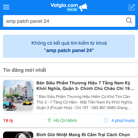
Không có kết quả tìm kiếm từ khoá
"amp patch panel 24"
Tin đăng mới nhất
Bán Siêu Phẩm Thương Hiệu 7 Tầng Nam Kỳ
Khởi Nghĩa, Quận 3- Chính Chủ Chào Chỉ 19T-
Khu Vip Nhất Hiếm Nhà Bán
* Bán Siêu Phẩm Thương Hiệu Hiếm Có Khó Tìm Căn
Thứ 2 - 7 Tầng Có Hầm - Mặt Tiền Nam Kỳ Khởi Nghĩa,
Quận 3 (P.xuân Hoà) - Chỉ 19T - 093.867.6685 Giang
Giang + Diện Tích: 38M2 - Ngang 3,1M*12,5M. + Kết
Cấu: 1 Hầm - 1 Trệt - 5 Tầng Sân Thượng. + Vị...
19 tỷ
Hồ Chí Minh
4 phút trước
Bình Giữ Nhiệt Mang Đi Cắm Trại Cách Chọn