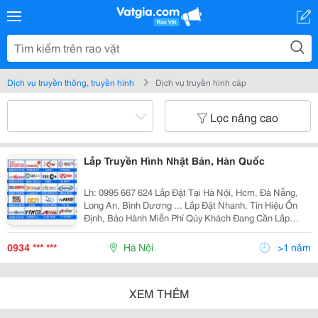
Dịch vụ truyền thông, truyền hình
Dịch vụ truyền hình cáp
Lọc nâng cao
Lắp Truyền Hình Nhật Bản, Hàn Quốc
Lh: 0995 667 624 Lắp Đặt Tại Hà Nội, Hcm, Đà Nẵng,
Long An, Bình Dương ... Lắp Đặt Nhanh, Tín Hiệu Ổn
Định, Bảo Hành Miễn Phí Qúy Khách Đang Cần Lắp
Truyền Hình Nhật Bản Cho Khách Sạn, Tòa Nhà, Căn Hộ
Giá Rẻ Nhưng Phải Đảm Bảo Tín Hiệu Ổn Định, Không
0934 *** ***
Hà Nội
>1 năm
XEM THÊM