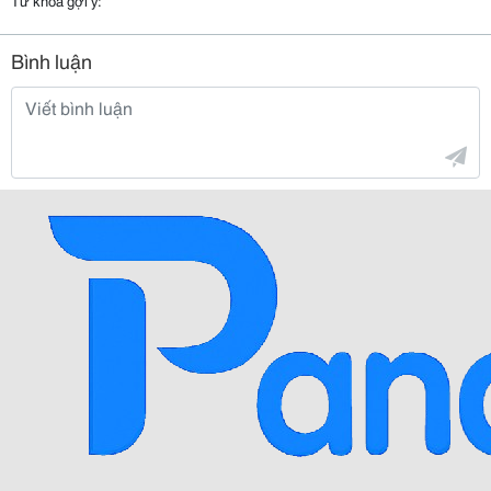
Từ khóa gợi ý:
Bình luận