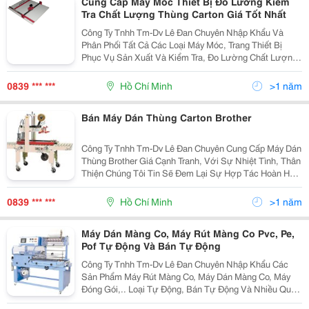
Cung Cấp Máy Móc Thiết Bị Đo Lường Kiểm
Tra Chất Lượng Thùng Carton Giá Tốt Nhất
Công Ty Tnhh Tm-Dv Lê Đan Chuyên Nhập Khẩu Và
Phân Phối Tất Cả Các Loại Máy Móc, Trang Thiết Bị
Phục Vụ Sản Xuất Và Kiểm Tra, Đo Lường Chất Lượng
Trong Ngành Vải Sợi, May Mặc, Giày Da &Amp; Đóng
Gói. Sản Phẩm Được Nhập Khẩu Trực Tiếp Từ Nhật
0839 *** ***
Hồ Chí Minh
>1 năm
Bản, Mỹ,
Bán Máy Dán Thùng Carton Brother
Công Ty Tnhh Tm-Dv Lê Đan Chuyên Cung Cấp Máy Dán
Thùng Brother Giá Cạnh Tranh, Với Sự Nhiệt Tình, Thân
Thiện Chúng Tôi Tin Sẽ Đem Lại Sự Hợp Tác Hoàn Hảo
Để Đáp Ứng Mọi Nhu Cầu Của Quý Khách Hàng. Quý
Khách Hàng Có Nhu Cầu, Xin Vui Lòng Liên Hệ
0839 *** ***
Hồ Chí Minh
>1 năm
Máy Dán Màng Co, Máy Rút Màng Co Pvc, Pe,
Pof Tự Động Và Bán Tự Động
Công Ty Tnhh Tm-Dv Lê Đan Chuyên Nhập Khẩu Các
Sản Phẩm Máy Rút Màng Co, Máy Dán Màng Co, Máy
Đóng Gói,.. Loại Tự Động, Bán Tự Động Và Nhiều Quy
Cách Khác Nhau, Phù Hợp Với Công Nghệ Đóng Gói