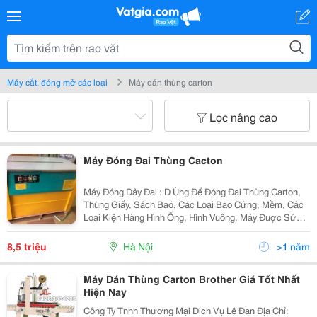
Máy cắt, đóng mở các loại
Máy dán thùng carton
Lọc nâng cao
Máy Đóng Đai Thùng Cacton
Máy Đóng Dây Đai : D Ùng Để Đóng Đai Thùng Carton,
Thùng Giấy, Sách Baó, Các Loại Bao Cứng, Mềm, Các
Loại Kiện Hàng Hình Ống, Hình Vuông. Máy Đuợc Sử
Dụng Rộng Rãi Trong Các Ngành Thực Phẩm, Dược
Phẩm, In Ấn, Bưu Điện. - Máy Kzb-1 Dùng Để Đóng Đai
8,5 triệu
Hà Nội
>1 năm
Máy Dán Thùng Carton Brother Giá Tốt Nhất
Hiện Nay
Công Ty Tnhh Thương Mại Dịch Vụ Lê Đan Địa Chỉ: