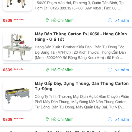
154/29 Phạm Văn Hai, Phường 3, Quận Tân Bình, Tp.
Hcm Đt : 0126.303.1275 - 08. 39914859 . Fax: 08.
39914859. Website: Ledanco.com Công Ty Lê Đan
Chuyên Phân Phối Máy Dán Thùng Carton Các Loại V
0839 *** ***
Hồ Chí Minh
>1 năm
Máy Dán Thùng Carton Fxj 6050 - Hàng Chính
Hãng - Giá Tốt
Hãng Sản Xuất : Brother Kiểu Dán : Bán Tự Động Tốc
Độ Băng Tải (M/Phút) : 20 Kích Thước Thùng Cần Dán
(Mm) : 500X600 Bề Rộng Băng Keo (Mm) : 60 Khối
Lượng Sản Phẩm (Kg) : 20 Chiề
0839 *** ***
Hồ Chí Minh
>1 năm
Máy Gấp Đáy, Dựng Thùng, Dán Thùng Carton
Tự Động
Công Ty Tnhh Thương Mại Dịch Vụ Lê Đan Chuyên Phân
Phối Máy Dán Thùng, Máy Đóng Mở Nắp Thùng Carton
Tự Động, Bán Tự Động, Máy Quấn Dây Đai. Tư Vấn
Thiết Kế Dây Chuyền Đóng Gói Tự Động Cho Các Nhà
Máy Xí Nghiệp Chủ Yếu Như: Công Nghiệp Điện Tử, Mỹ
0839 *** ***
Hồ Chí Minh
>1 năm
Phẩ