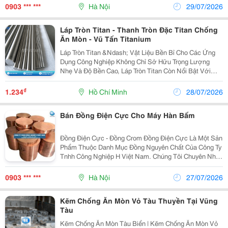
10-25Kg/Cuộn, 50-250Kg/Thùng. 2. Thành Phần Cơ...
0903 *** ***
Hà Nội
29/07/2026
Láp Tròn Titan - Thanh Tròn Đặc Titan Chống
Ăn Mòn - Vũ Tấn Titanium
Láp Tròn Titan &Ndash; Vật Liệu Bền Bỉ Cho Các Ứng
Dụng Công Nghiệp Không Chỉ Sở Hữu Trọng Lượng
Nhẹ Và Độ Bền Cao, Láp Tròn Titan Còn Nổi Bật Với
Khả Năng Chống Ăn Mòn Tốt, Phù Hợp Với Nhiều Môi
Trường Làm Việc Khắc Nghiệt. Láp Tròn Titan Được...
₫
1.234
Hồ Chí Minh
28/07/2026
Bán Đồng Điện Cực Cho Máy Hàn Bấm
Đồng Điện Cực - Đồng Crom Đồng Điện Cực Là Một Sản
Phẩm Thuộc Danh Mục Đồng Nguyên Chất Của Công Ty
Tnhh Công Nghiệp H Việt Nam. Chúng Tôi Chuyên Nhập
Khẩu Và Bán Các Loại Đồng Điện Cực Chất Lượng Cao
( Đồng Điện Cực Crom (Cu-Cr) Và Đồng Điện Cực...
0903 *** ***
Hà Nội
27/07/2026
Kẽm Chống Ăn Mòn Vỏ Tàu Thuyền Tại Vũng
Tàu
Kẽm Chống Ăn Mòn Tàu Biển | Kẽm Chống Ăn Mòn Vỏ