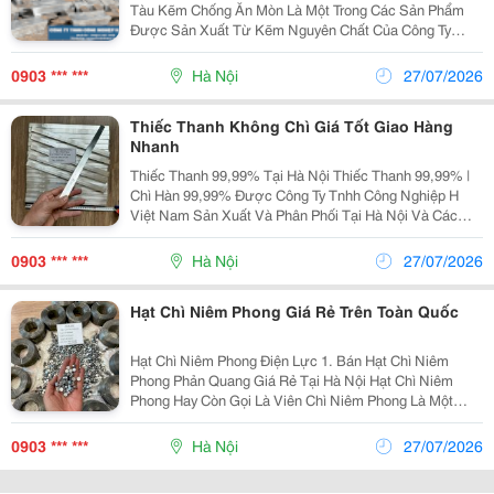
Tàu Kẽm Chống Ăn Mòn Là Một Trong Các Sản Phẩm
Được Sản Xuất Từ Kẽm Nguyên Chất Của Công Ty
Tnhh Công Nghiệp H Việt Nam. Công Ty Chúng Tôi Là
Nhà Sản Xuất Kẽm Chống Ăn Mòn Chuyên Nghiệp, Uy
0903 *** ***
Hà Nội
27/07/2026
Tín Với...
Thiếc Thanh Không Chì Giá Tốt Giao Hàng
Nhanh
Thiếc Thanh 99,99% Tại Hà Nội Thiếc Thanh 99,99% |
Chì Hàn 99,99% Được Công Ty Tnhh Công Nghiệp H
Việt Nam Sản Xuất Và Phân Phối Tại Hà Nội Và Các
Tỉnh Thành Trên Toàn Quốc. Sản Phẩm Đạt Chất Lượng
Cao, Uy Tín. 1. Ứng Dụng Của Thiếc Thanh 99,99%:...
0903 *** ***
Hà Nội
27/07/2026
Hạt Chì Niêm Phong Giá Rẻ Trên Toàn Quốc
Hạt Chì Niêm Phong Điện Lực 1. Bán Hạt Chì Niêm
Phong Phản Quang Giá Rẻ Tại Hà Nội Hạt Chì Niêm
Phong Hay Còn Gọi Là Viên Chì Niêm Phong Là Một
Trong Các Sản Phẩm Được Công Ty Tnhh Công Nghiệp
H Việt Nam Sản Xuất Từ Chì Nguyên Chất . Công Ty...
0903 *** ***
Hà Nội
27/07/2026