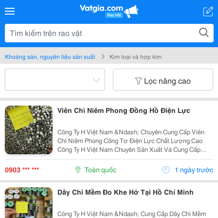
Khoáng sản, nguyên liệu sản xuất
Kim loại và hợp kim
Lọc nâng cao
Viên Chì Niêm Phong Đồng Hồ Điện Lực
Công Ty H Việt Nam &Ndash; Chuyên Cung Cấp Viên
Chì Niêm Phong Công Tơ Điện Lực Chất Lượng Cao
Công Ty H Việt Nam Chuyên Sản Xuất Và Cung Cấp
Viên Chì Niêm Phong Công Tơ Điện Lực Với Chất
Lượng Ổn Định, Đáp Ứng Nhu Cầu Của Các Đơn Vị
0903 *** ***
Toàn quốc
1 ngày trước
Điện Lực,...
Dây Chì Mềm Đo Khe Hở Tại Hồ Chí Minh
Công Ty H Việt Nam &Ndash; Cung Cấp Dây Chì Mềm