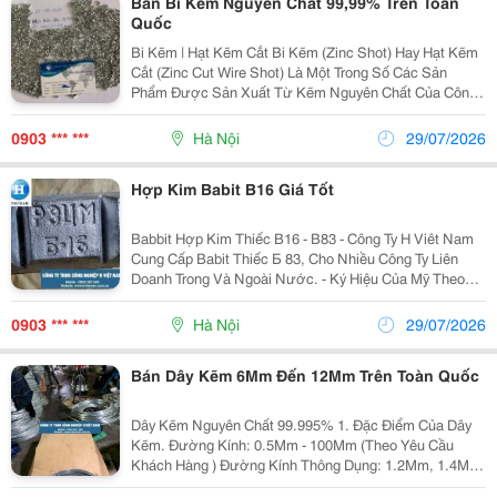
Bán Bi Kẽm Nguyên Chất 99,99% Trên Toàn
Quốc
Bi Kẽm | Hạt Kẽm Cắt Bi Kẽm (Zinc Shot) Hay Hạt Kẽm
Cắt (Zinc Cut Wire Shot) Là Một Trong Số Các Sản
Phẩm Được Sản Xuất Từ Kẽm Nguyên Chất Của Công
Ty Tnhh Công Nghiệp H Việt Nam. Chúng Tôi Bán Các
Loại Bi Kẽm (Hạt Kẽm Cắt) Giá Rẻ Tại Hà Nội Và...
0903 *** ***
Hà Nội
29/07/2026
Hợp Kim Babit B16 Giá Tốt
Babbit Hợp Kim Thiếc B16 - B83 - Công Ty H Viêt Nam
Cung Cấp Babit Thiếc Б 83, Cho Nhiều Công Ty Liên
Doanh Trong Và Ngoài Nước. - Ký Hiệu Của Mỹ Theo
Chuẩn Uns Là Uns L13820,Ký Hiệu Của (Nga) Liên Xô
Là Б83 Trong Đó Có 83%Sn, Còn Lại Là Cu Và Sb...
0903 *** ***
Hà Nội
29/07/2026
Bán Dây Kẽm 6Mm Đến 12Mm Trên Toàn Quốc
Dây Kẽm Nguyên Chất 99.995% 1. Đặc Điểm Của Dây
Kẽm. Đường Kính: 0.5Mm - 100Mm (Theo Yêu Cầu
Khách Hàng ) Đường Kính Thông Dụng: 1.2Mm, 1.4Mm,
2.0Mm, 2.5Mm, 3.0Mm Đóng Gói: 10-20Kg/Lô Nhựa,