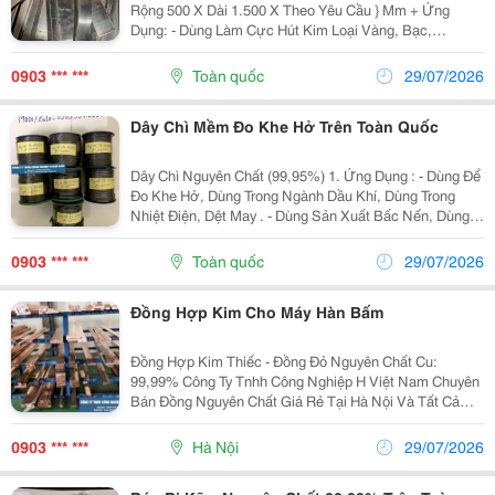
Rộng 500 X Dài 1.500 X Theo Yêu Cầu } Mm + Ứng
Dụng: - Dùng Làm Cực Hút Kim Loại Vàng, Bạc,
Đồng....vv - Làm Điện Cực Mạ Kẽm, Làm Anot Chống
Ăn Mòn - Làm Công Trình Nhà Cổ , Biệt Thự, Nhà Hát,...
0903 *** ***
Toàn quốc
29/07/2026
Dây Chì Mềm Đo Khe Hở Trên Toàn Quốc
Dây Chì Nguyên Chất (99,95%) 1. Ứng Dụng : - Dùng Để
Đo Khe Hở, Dùng Trong Ngành Dầu Khí, Dùng Trong
Nhiệt Điện, Dệt May . - Dùng Sản Xuất Bấc Nến, Dùng
Trong Ngành Cơ Điện Tử , Kim Hoàn ...Vv - Chì Nguyên
Chất Lõi Thép Dùng Trong Ngành Công...
0903 *** ***
Toàn quốc
29/07/2026
Đồng Hợp Kim Cho Máy Hàn Bấm
Đồng Hợp Kim Thiếc - Đồng Đỏ Nguyên Chất Cu:
99,99% Công Ty Tnhh Công Nghiệp H Việt Nam Chuyên
Bán Đồng Nguyên Chất Giá Rẻ Tại Hà Nội Và Tất Cả
Các Tỉnh Thành Trên Toàn Quốc Với Số Lượng Không
Giới Hạn. 1. Đồng Nguyên Chất Là Gì? - Kim Loại...
0903 *** ***
Hà Nội
29/07/2026