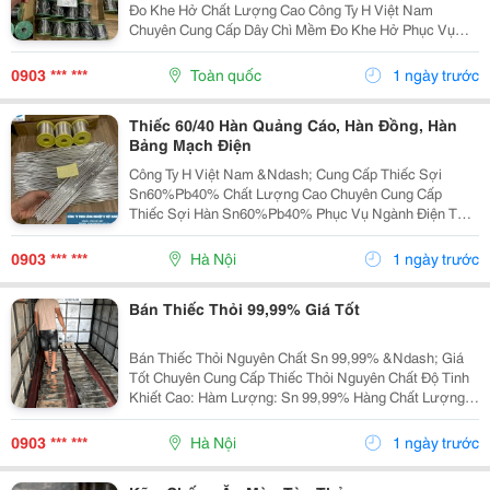
Đo Khe Hở Chất Lượng Cao Công Ty H Việt Nam
Chuyên Cung Cấp Dây Chì Mềm Đo Khe Hở Phục Vụ
Ngành Cơ Khí, Sửa Chữa Máy Móc, Đóng Tàu Và Công
Nghiệp Kỹ Thuật. Thông Tin Sản Phẩm: ✅ Dây Chì Mềm
0903 *** ***
Toàn quốc
1 ngày trước
Độ Tinh...
Thiếc 60/40 Hàn Quảng Cáo, Hàn Đồng, Hàn
Bảng Mạch Điện
Công Ty H Việt Nam &Ndash; Cung Cấp Thiếc Sợi
Sn60%Pb40% Chất Lượng Cao Chuyên Cung Cấp
Thiếc Sợi Hàn Sn60%Pb40% Phục Vụ Ngành Điện Tử,
Điện Dân Dụng Và Công Nghiệp Sản Xuất. Thông Số
Sản Phẩm: ✅ Th À Nh Phần: Sn 60% - Pb 40% ✅ Độ Ch
0903 *** ***
Hà Nội
1 ngày trước
Ả Y Ổ N Đị...
Bán Thiếc Thỏi 99,99% Giá Tốt
Bán Thiếc Thỏi Nguyên Chất Sn 99,99% &Ndash; Giá
Tốt Chuyên Cung Cấp Thiếc Thỏi Nguyên Chất Độ Tinh
Khiết Cao: Hàm Lượng: Sn 99,99% Hàng Chất Lượng
Ổn Định Bề Mặt Đẹp, Đúng Tiêu Chuẩn Công Nghiệp ✅
Ứng Dụng: Hàn Điện Tử Mạ Thiếc ...
0903 *** ***
Hà Nội
1 ngày trước