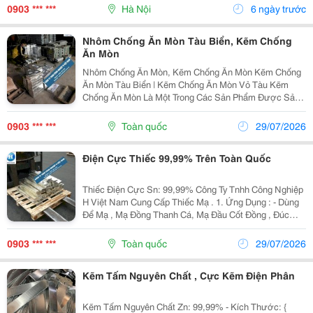
Ngành Cơ Khí Chế Tạo, Sửa Chữa Máy Móc, Đóng Tàu
0903 *** ***
Hà Nội
6 ngày trước
Và...
Nhôm Chống Ăn Mòn Tàu Biển, Kẽm Chống
Ăn Mòn
Nhôm Chống Ăn Mòn, Kẽm Chống Ăn Mòn Kẽm Chống
Ăn Mòn Tàu Biển | Kẽm Chống Ăn Mòn Vỏ Tàu Kẽm
Chống Ăn Mòn Là Một Trong Các Sản Phẩm Được Sản
Xuất Từ Kẽm Nguyên Chất Của Công Ty Tnhh Công
Nghiệp H Việt Nam. Công Ty Chúng Tôi Là Nhà Sản
0903 *** ***
Toàn quốc
29/07/2026
Xuất Kẽm...
Điện Cực Thiếc 99,99% Trên Toàn Quốc
Thiếc Điện Cực Sn: 99,99% Công Ty Tnhh Công Nghiệp
H Việt Nam Cung Cấp Thiếc Mạ . 1. Ứng Dụng : - Dùng
Để Mạ , Mạ Đồng Thanh Cá, Mạ Đầu Cốt Đồng , Đúc
Đồng, Chế Tác Đồng ....Vv - Dùng Trong Ngành Chế Tạo
,Dệt May ,Sản Xuất Bóng Đèn, Dùng...
0903 *** ***
Toàn quốc
29/07/2026
Kẽm Tấm Nguyên Chất , Cực Kẽm Điện Phân
Kẽm Tấm Nguyên Chất Zn: 99,99% - Kích Thước: {