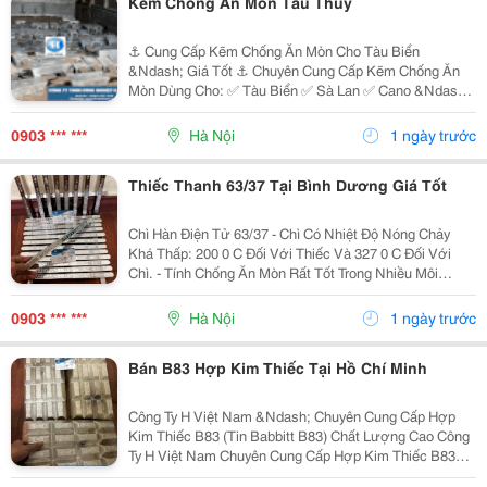
Kẽm Chống Ăn Mòn Tàu Thủy
⚓ Cung Cấp Kẽm Chống Ăn Mòn Cho Tàu Biển
&Ndash; Giá Tốt ⚓ Chuyên Cung Cấp Kẽm Chống Ăn
Mòn Dùng Cho: ✅ Tàu Biển ✅ Sà Lan ✅ Cano &Ndash;
Du Thuyền ✅ Hệ Thống Chân Vịt, Thân Tàu ✅ Công
Trình Ngoài Khơi Sản Phẩm: Kẽm Chống Ăn Mòn Dạng
0903 *** ***
Hà Nội
1 ngày trước
Thỏi ...
Thiếc Thanh 63/37 Tại Bình Dương Giá Tốt
Chì Hàn Điện Tử 63/37 - Chì Có Nhiệt Độ Nóng Chảy
Khá Thấp: 200 0 C Đối Với Thiếc Và 327 0 C Đối Với
Chì. - Tính Chống Ăn Mòn Rất Tốt Trong Nhiều Môi
Trường. + Ứng Dụng: - Dùng Để Hàn Dùng Trong Lĩnh
Vực Sản Xuất Quạt Điện, Bóng Điện, Bóng...
0903 *** ***
Hà Nội
1 ngày trước
Bán B83 Hợp Kim Thiếc Tại Hồ Chí Minh
Công Ty H Việt Nam &Ndash; Chuyên Cung Cấp Hợp
Kim Thiếc B83 (Tin Babbitt B83) Chất Lượng Cao Công
Ty H Việt Nam Chuyên Cung Cấp Hợp Kim Thiếc B83
(Babbitt B83) Đạt Tiêu Chuẩn Chất Lượng, Phục Vụ