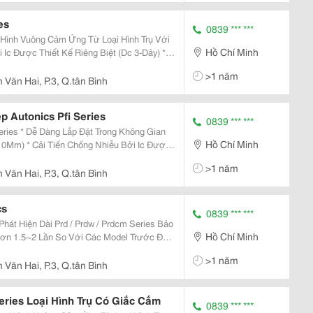
es
0839 *** ***
 Hình Vuông Cảm Ứng Từ Loại Hình Trụ Với
Hồ Chí Minh
guồn (Dc 3-Dây) * Có Mạch Bảo Vệ Quá Áp
>1 năm
Văn Hai, P.3, Q.tân Bình
 Autonics Pfi Series
0839 *** ***
Không Gian
Hồ Chí Minh
10Mm) * Cải Tiến Chống Nhiễu Bởi Ic Được
ạch Bảo Vệ Nối Ngược Cực Nguồn, Bảo Vệ
>1 năm
Văn Hai, P.3, Q.tân Bình
cs
0839 *** ***
át Hiện Dài Prd / Prdw / Prdcm Series Bảo
Hồ Chí Minh
ơn 1.5~2 Lần So Với Các Model Trước Đây
 Nhiễu Siêu Đẳng Bậc Nhất Thế Giới Bằng
>1 năm
ảm
Văn Hai, P.3, Q.tân Bình
ries Loại Hình Trụ Có Giắc Cắm
0839 *** ***