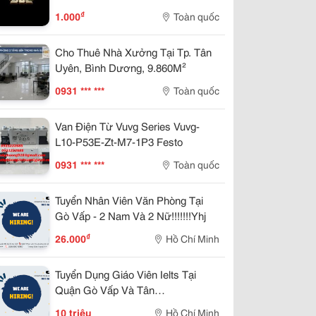
₫
1.000
Toàn quốc
Cho Thuê Nhà Xưởng Tại Tp. Tân
Uyên, Bình Dương, 9.860M²
0931 *** ***
Toàn quốc
Van Điện Từ Vuvg Series Vuvg-
L10-P53E-Zt-M7-1P3 Festo
0931 *** ***
Toàn quốc
Tuyển Nhân Viên Văn Phòng Tại
Gò Vấp - 2 Nam Và 2 Nữ!!!!!!!Yhj
₫
26.000
Hồ Chí Minh
Tuyển Dụng Giáo Viên Ielts Tại
Quận Gò Vấp Và Tân
Phú!!!!!!!!!!!Trh
10 triệu
Hồ Chí Minh