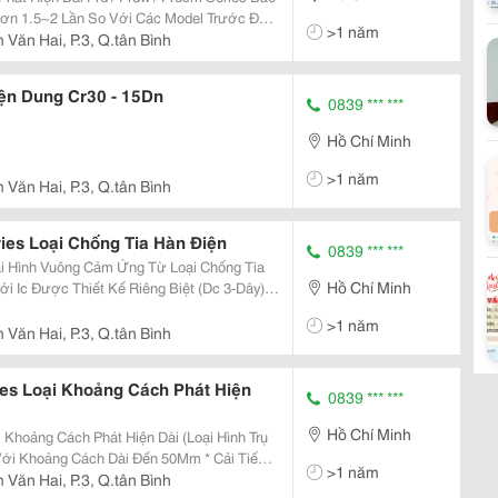
ơn 1.5~2 Lần So Với Các Model Trước Đây
>1 năm
 Nhiễu Siêu Đẳng Bậc Nhất Thế Giới Bằng
Văn Hai, P.3, Q.tân Bình
ảm
ện Dung Cr30 - 15Dn
0839 *** ***
Hồ Chí Minh
>1 năm
Văn Hai, P.3, Q.tân Bình
ies Loại Chống Tia Hàn Điện
0839 *** ***
ại Hình Vuông Cảm Ứng Từ Loại Chống Tia
Hồ Chí Minh
guồn (Dc 3-Dây) * Có Mạch Bảo Vệ Quá Áp
>1 năm
Văn Hai, P.3, Q.tân Bình
es Loại Khoảng Cách Phát Hiện
0839 *** ***
Hồ Chí Minh
Khoảng Cách Phát Hiện Dài (Loại Hình Trụ
>1 năm
ế Riêng Biệt * Có Mạch Bảo Vệ Nối Ngược
Văn Hai, P.3, Q.tân Bình