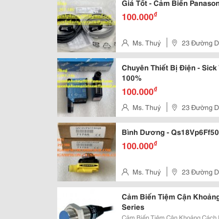
Giá Tốt - Cảm Biến Panaso
₫
100.000
Ms. Thuý
23 Đường D 
Đồng 2, P. Dĩ An, Tp. Dĩ An, Tỉ
Chuyên Thiết Bị Điện - Sic
100%
₫
100.000
Ms. Thuý
23 Đường D 
Đồng 2, P. Dĩ An, Tp. Dĩ An, Tỉ
Bình Dương - Qs18Vp6Ff50
₫
100.000
Ms. Thuý
23 Đường D 
Đồng 2, P. Dĩ An, Tp. Dĩ An, Tỉ
Cảm Biến Tiệm Cận Khoảng 
Series
Cảm Biến Tiệm Cận Khoảng Cách Ph