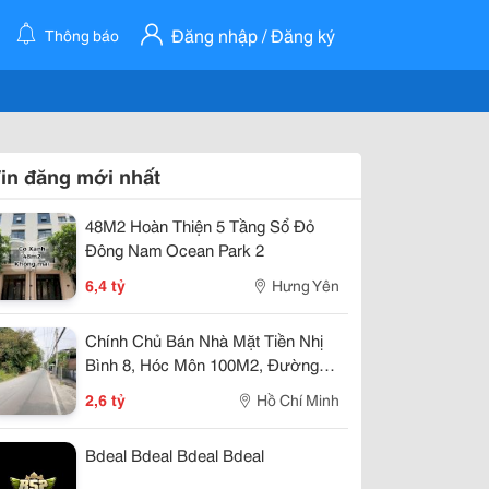
Đăng nhập / Đăng ký
Thông báo
in đăng mới nhất
48M2 Hoàn Thiện 5 Tầng Sổ Đỏ
Đông Nam Ocean Park 2
6,4 tỷ
Hưng Yên
Chính Chủ Bán Nhà Mặt Tiền Nhị
Bình 8, Hóc Môn 100M2, Đường
Thông, Gần Chợ, Giá 2,6 Tỷ
2,6 tỷ
Hồ Chí Minh
Bdeal Bdeal Bdeal Bdeal