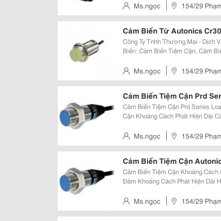
Cực Nguồn (Dc) * Có
Ms.ngọc
154/29 Phạm 
Cảm Biến Từ Autonics Cr3
Công Ty Tnhh Thương Mại - Dịch 
Biến: Cảm Biến Tiệm Cận, Cảm Bi
Cửa/Cạnh Cửa, Cảm Biến Sợi Qua
Quay Của Autonics Mọi Thô
Ms.ngọc
154/29 Phạm 
Cảm Biến Tiệm Cận Prd Ser
Cảm Biến Tiệm Cận Prd Series Lo
Cận Khoảng Cách Phát Hiện Dài Cảm Biến Tiệm Cận Khoảng Cách Phát Hiện
Dài Prd / Prdw / Prdcm Series Bả
Lần So Với Các Model Trước Đâ
Ms.ngọc
154/29 Phạm 
Cảm Biến Tiệm Cận Autoni
Cảm Biến Tiệm Cận Khoảng Cách Ph
Đảm Khoảng Cách Phát Hiện Dài H
Và Thực Hiện Với Đặc Tính Chống
Ic Được Thiết Kế Chuyên Dụng. C
Ms.ngọc
154/29 Phạm 