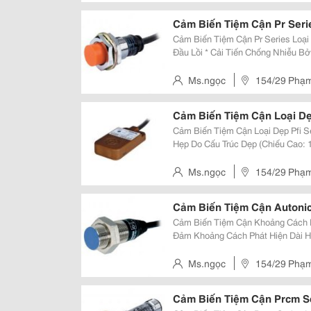
Cực Nguồn, Quá Áp, Quá Dòng
Cảm Biến Tiệm Cận Pr Seri
Cảm Biến Tiệm Cận Pr Series Loại
Đầu Lồi * Cải Tiến Chống Nhiễu Bởi Ic Được Thiết Kế Riêng Biệt (Dc 3-Dây) *
Có Mạch Bảo Vệ Nối Ngược Cực N
* Có Mạch Bảo Vệ Quá Dòng
Ms.ngọc
154/29 Phạm 
Cảm Biến Tiệm Cận Loại Dẹp
Cảm Biến Tiệm Cận Loại Dẹp Pfi Series * Dễ Dàng Lắp Đặt Trong 
Hẹp Do Cấu Trúc Dẹp (Chiếu Cao: 
Thiết Kế Riêng Biệt (Dc) * Có M
Quá Áp, Mạch Bảo Vệ Quá Dòng
Ms.ngọc
154/29 Phạm 
Cảm Biến Tiệm Cận Autoni
Cảm Biến Tiệm Cận Khoảng Cách Ph
Đảm Khoảng Cách Phát Hiện Dài H
Và Thực Hiện Với Đặc Tính Chống
Ic Được Thiết Kế Chuyên Dụng. C
Ms.ngọc
154/29 Phạm 
Cảm Biến Tiệm Cận Prcm Se