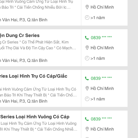
oại Hình Vuông Cảm Ứng Từ Loại Hình Trụ
Hồ Chí Minh
c 3-Dây) * Có Mạch Bảo Vệ Nối Ngược Cực
>1 năm
Văn Hai, P.3, Q.tân Bình
ện Dung Cr Series
0839 *** ***
hát Hiện Sắt, Kim
Hồ Chí Minh
Tuổi Thọ Dài Và Độ Tin Cậy Cao * Có Mạch
á Áp * Dễ Dàng Điều Chỉnh Khoảng Cách
>1 năm
Văn Hai, P.3, Q.tân Bình
ies Loại Hình Trụ Có Cáp/Giắc
0839 *** ***
Hồ Chí Minh
i Hình Vuông Cảm Ứng Từ Loại Hình Trụ Có
>1 năm
Biệt (Loại Dc 3-Dây) * Có Mạch Bảo Vệ Nối
Văn Hai, P.3, Q.tân Bình
Series Loại Hình Vuông Có Cáp
0839 *** ***
Loại Hình Trụ Cảm Ứng Từ Loại Hình Vuông
Hồ Chí Minh
(Loại Dc 3-Dây) * Có Mạch Bảo Vệ Nối Ngược