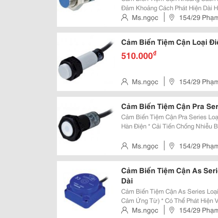
Đảm Khoảng Cách Phát Hiện Dài H
Và Thực Hiện Với Đặc Tính Chống
Ms.ngọc
154/29 Phạm 
Ic Được Thiết Kế Chuyên Dụng. C
Cảm Biến Tiệm Cận Loại Đi
₫
510.000
Ms.ngọc
154/29 Phạm 
Cảm Biến Tiệm Cận Pra Ser
Cảm Biến Tiệm Cận Pra Series Lo
Hàn Điện * Cải Tiến Chống Nhiễu Bởi Ic Được Thiết Kế Riêng Biệt (Dc 3-Dây) *
Có Mạch Bảo Vệ Nối Ngược Cực N
(Dc/Ac) * Có Mạch Bảo Vệ Q
Ms.ngọc
154/29 Phạm 
Cảm Biến Tiệm Cận As Seri
Dài
Cảm Biến Tiệm Cận As Series Loại 
Cảm Ứng Từ) * Có Thể Phát Hiện Với Khoảng Cách Dài Đến 50Mm * Cải Tiến
Chống Nhiễu Bởi Ic Được Thiết K
Ms.ngọc
154/29 Phạm 