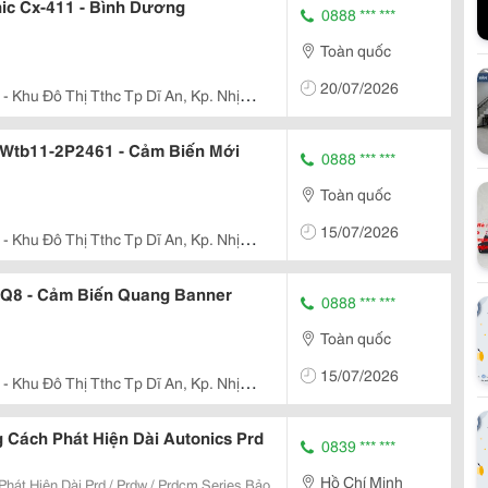
nic Cx-411 - Bình Dương
0888 *** ***
Toàn quốc
20/07/2026
- Khu Đô Thị Tthc Tp Dĩ An, Kp. Nhị
nh Bình Dương
k Wtb11-2P2461 - Cảm Biến Mới
0888 *** ***
Toàn quốc
15/07/2026
- Khu Đô Thị Tthc Tp Dĩ An, Kp. Nhị
nh Bình Dương
Q8 - Cảm Biến Quang Banner
0888 *** ***
Toàn quốc
15/07/2026
- Khu Đô Thị Tthc Tp Dĩ An, Kp. Nhị
nh Bình Dương
Cách Phát Hiện Dài Autonics Prd
0839 *** ***
Hồ Chí Minh
át Hiện Dài Prd / Prdw / Prdcm Series Bảo