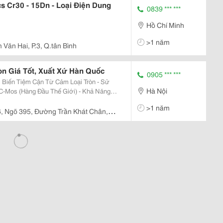
s Cr30 - 15Dn - Loại Điện Dung
0839 *** ***
Hồ Chí Minh
>1 năm
Văn Hai, P.3, Q.tân Bình
òn Giá Tốt, Xuất Xứ Hàn Quốc
0905 *** ***
Hà Nội
C-Mos (Hàng Đầu Thế Giới) - Khả Năng
ống Nước) Đặc Tính Kỹ Thuật -
>1 năm
 Đường Trần Khát Chân,