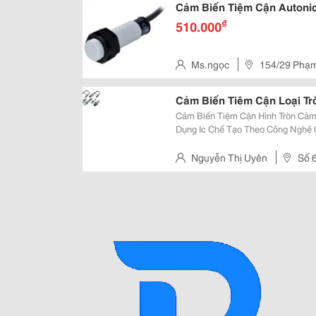
Cảm Biến Tiệm Cận Autonic
₫
510.000
Ms.ngọc
154/29 Phạm 
Cảm Biến Tiêm Cận Loại Tr
Cảm Biến Tiệm Cận Hình Tròn Cảm Biến Tiệm Cận Từ Cảm Loại Tròn - Sử
Dụng Ic Chế Tạo Theo Công Nghệ 
Chống Nhiễu Tốt - Bảo Vệ Ip67 (Chống Bụi, Ch
Có Mạch Bảo Vệ Nối
Nguyễn Thị Uyên
Số 6, Ngõ 395,
Hai Bà Trưng, Hà Nội