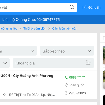
Đăng tin
Liên hệ Quảng Cáo: 02439747875
bị công nghiệp
Thiết bị cảm biến
Cảm biến tiệm cận
T
Khoảng giá
-300N - Cty Hoàng Anh Phương
0888 *** ***
Toàn quốc
29/07/2026
- Khu Đô Thị Tthc Tp Dĩ An, Kp. Nhị
nh Bình Dương