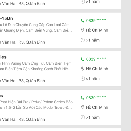
>1 năm
Văn Hai, P.3, Q.tân Bình
0-15Dn
0839 *** ***
Vụ Lê Đan Chuyên Cung Cấp Các Loại Cảm
Hồ Chí Minh
ến Quang Điện, Cảm Biến Vùng, Cảm Biến
ng, Cảm Biến Áp Suất, Bộ Mã Hóa Vòng
>1 năm
ng Tin Đặt Hàng
Văn Hai, P.3, Q.tân Bình
ies
0839 *** ***
ại Hình Vuông Cảm Ứng Từ, Cảm Biến Tiệm
Hồ Chí Minh
o Đảm Khoảng Cách Phát Hiện Dài Hơn 1.5~2
>1 năm
Văn Hai, P.3, Q.tân Bình
cs
0839 *** ***
át Hiện Dài Prd / Prdw / Prdcm Series Bảo
Hồ Chí Minh
ơn 1.5~2 Lần So Với Các Model Trước Đây
 Nhiễu Siêu Đẳng Bậc Nhất Thế Giới Bằng
>1 năm
ảm
Văn Hai, P.3, Q.tân Bình