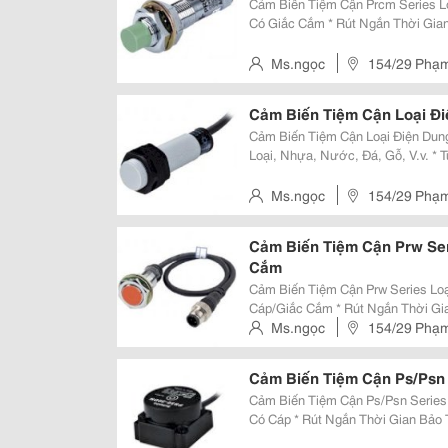
Cảm Biến Tiệm Cận Prcm Series L
Có Giắc Cắm * Rút Ngắn Thời Gian Bảo Trì * Cải Tiến Chống Nhiễu Bởi Ic
Được Thiết Kế Riêng Biệt (Loại D
Nguồn (Loại Dc 3-Dây) * Có Mạc
Ms.ngọc
154/29 Phạm 
Cảm Biến Tiệm Cận Loại Đi
Cảm Biến Tiệm Cận Loại Điện Dung Cr Series * Có Thể P
Loại, Nhựa, Nước, Đá, Gỗ, V.v. * 
Bảo Vệ Nối Ngược Cực Nguồn, Qu
Phát Hiện Với Biến Trở Điều Chỉ
Ms.ngọc
154/29 Phạm 
Cảm Biến Tiệm Cận Prw Ser
Cắm
Cảm Biến Tiệm Cận Prw Series Loạ
Cáp/Giắc Cắm * Rút Ngắn Thời Gian Bảo Trì Khi Thay Thiết Bị * Cải Tiến Chống
Nhiễu Bởi Ic Được Thiết Kế Riêng 
Ms.ngọc
154/29 Phạm 
Ngược Cực Nguồn (Lo
Cảm Biến Tiệm Cận Ps/Psn 
Cảm Biến Tiệm Cận Ps/Psn Series 
Có Cáp * Rút Ngắn Thời Gian Bảo Trì Khi Thay Thiết Bị * Cải Tiến Chống Nhiễu
Bởi Ic Được Thiết Kế Riêng Biệt 