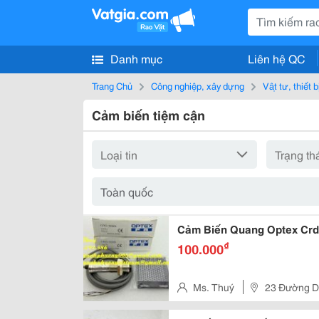
Danh mục
Liên hệ QC
Trang Chủ
Công nghiệp, xây dựng
Vật tư, thiết 
Cảm biến tiệm cận
Cảm Biến Quang Optex Crd
₫
100.000
Ms. Thuý
23 Đường D 
Đồng 2, P. Dĩ An, Tp. Dĩ An, Tỉ