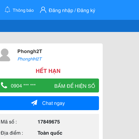
Đăng nhập / Đăng ký
Thông báo
Phongh2T
PhongHH2T
HẾT HẠN
0904 *** ***
BẤM ĐỂ HIỆN SỐ
Chat ngay
Mã số :
17849675
Địa điểm :
Toàn quốc