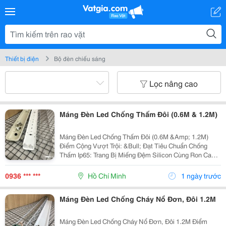
Thiết bị điện
Bộ đèn chiếu sáng
Lọc nâng cao
Máng Đèn Led Chống Thấm Đôi (0.6M & 1.2M)
Máng Đèn Led Chống Thấm Đôi (0.6M &Amp; 1.2M)
Điểm Cộng Vượt Trội: &Bull; Đạt Tiêu Chuẩn Chống
Thấm Ip65: Trang Bị Miếng Đệm Silicon Cùng Ron Cao
Su Viền Quanh Nắp Kín Khít, Chống Xâm Nhập Tuyệt
Đối Từ Nước, Hơi Ẩm Và Bụi Bẩn. &Bull; Chất Liệu:...
0936 *** ***
Hồ Chí Minh
1 ngày trước
Máng Đèn Led Chống Cháy Nổ Đơn, Đôi 1.2M
Máng Đèn Led Chống Cháy Nổ Đơn, Đôi 1.2M Điểm