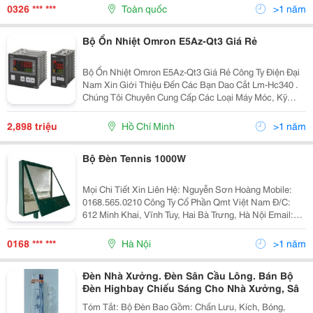
Độ Cao Và Môi Trường Khắc Nghiệt - Bảo Vệ Đèn Làm
0326 *** ***
Toàn quốc
>1 năm
Bằng...
Bộ Ổn Nhiệt Omron E5Az-Qt3 Giá Rẻ
Bộ Ổn Nhiệt Omron E5Az-Qt3 Giá Rẻ Công Ty Điện Đại
Nam Xin Giới Thiệu Đến Các Bạn Dao Cắt Lm-Hc340 .
Chúng Tôi Chuyên Cung Cấp Các Loại Máy Móc, Kỹ
Thuật Công Nghiệp Chính Hãng, Giá Cả Ưu Đãi, Đảm
Bảo Uy Tín Chất Lượng Trên Thị Trường Hiện Nay.
2,898 triệu
Hồ Chí Minh
>1 năm
Bộ Đèn Tennis 1000W
Mọi Chi Tiết Xin Liên Hệ: Nguyễn Sơn Hoàng Mobile:
0168.565.0210 Công Ty Cổ Phần Qmt Việt Nam Đ/C:
612 Minh Khai, Vĩnh Tuy, Hai Bà Trưng, Hà Nội Email:
Nguyensonhoang.qmt@Gmail.com Xin Cảm Ơn ! Trang
Web Công Ty: Qmtvn.com Các
0168 *** ***
Hà Nội
>1 năm
Đèn Nhà Xưởng. Đèn Sân Cầu Lông. Bán Bộ
Đèn Highbay Chiếu Sáng Cho Nhà Xưởng, Sâ
Tóm Tắt: Bộ Đèn Bao Gồm: Chấn Lưu, Kích, Bóng,