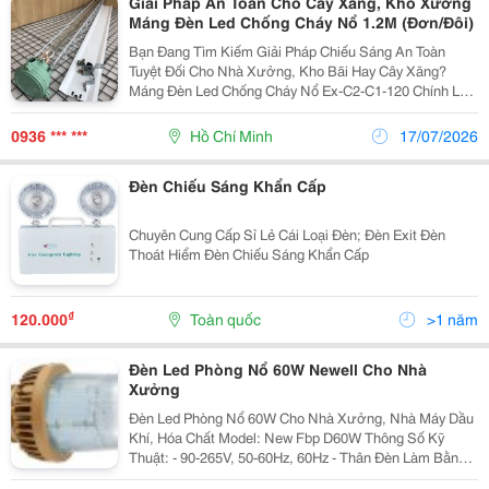
Giải Pháp An Toàn Cho Cây Xăng, Kho Xưởng
Máng Đèn Led Chống Cháy Nổ 1.2M (Đơn/Đôi)
Bạn Đang Tìm Kiếm Giải Pháp Chiếu Sáng An Toàn
Tuyệt Đối Cho Nhà Xưởng, Kho Bãi Hay Cây Xăng?
Máng Đèn Led Chống Cháy Nổ Ex-C2-C1-120 Chính Là
Câu Trả Lời! Ưu Điểm Vượt Trội: &Bull; An Toàn Tuyệt
Đối: Đạt Chuẩn Chống Cháy Nổ Exd Ii Bt4, Thích Hợp...
0936 *** ***
Hồ Chí Minh
17/07/2026
Đèn Chiếu Sáng Khẩn Cấp
Chuyên Cung Cấp Sỉ Lẻ Cái Loại Đèn; Đèn Exit Đèn
Thoát Hiểm Đèn Chiếu Sáng Khẩn Cấp
₫
120.000
Toàn quốc
>1 năm
Đèn Led Phòng Nổ 60W Newell Cho Nhà
Xưởng
Đèn Led Phòng Nổ 60W Cho Nhà Xưởng, Nhà Máy Dầu
Khí, Hóa Chất Model: New Fbp D60W Thông Số Kỹ
Thuật: - 90-265V, 50-60Hz, 60Hz - Thân Đèn Làm Bằng
Hợp Kim Nhôm, Phun Sơn Tĩnh Điện Chịu Được Nhiệt