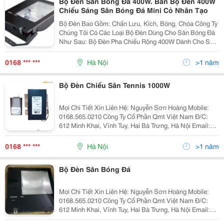
Bộ Đèn Sân Bóng Đá 400W. Bán Bộ Đèn 400W
Chiếu Sáng Sân Bóng Đá Mini Cỏ Nhân Tạo
Bộ Đèn Bao Gồm: Chấn Lưu, Kích, Bóng, Chóa Công Ty
Chúng Tôi Có Các Loại Bộ Đèn Dùng Cho Sân Bóng Đá
Như Sau: Bộ Đèn Pha Chiếu Rộng 400W Dành Cho Sân
Bóng Đá Hình Ảnh Mã Sp Đặc Tính Công Suất
0168 *** ***
Hà Nội
>1 năm
Bộ Đèn Chiếu Sân Tennis 1000W
Mọi Chi Tiết Xin Liên Hệ: Nguyễn Sơn Hoàng Mobile:
0168.565.0210 Công Ty Cổ Phần Qmt Việt Nam Đ/C:
612 Minh Khai, Vĩnh Tuy, Hai Bà Trưng, Hà Nội Email:
Nguyensonhoang.qmt@Gmail.com Xin Cảm Ơn ! Trang
Web Công Ty: Qmtvn.com Các
0168 *** ***
Hà Nội
>1 năm
Bộ Đèn Sân Bóng Đá
Mọi Chi Tiết Xin Liên Hệ: Nguyễn Sơn Hoàng Mobile:
0168.565.0210 Công Ty Cổ Phần Qmt Việt Nam Đ/C:
612 Minh Khai, Vĩnh Tuy, Hai Bà Trưng, Hà Nội Email:
Nguyensonhoang.qmt@Gmail.com Xin Cảm Ơn ! Trang