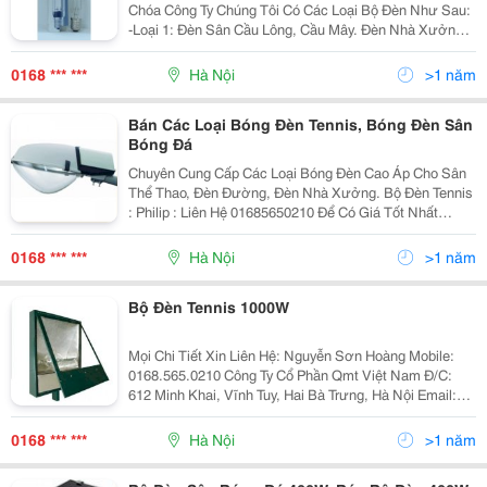
Chóa Công Ty Chúng Tôi Có Các Loại Bộ Đèn Như Sau:
-Loại 1: Đèn Sân Cầu Lông, Cầu Mây. Đèn Nhà Xưởng,
Nhà Máy : Philips - Ánh Sáng Trắng +Chấn Lưu Của
Hãng Philips Bảo Hành 12 Tháng
0168 *** ***
Hà Nội
>1 năm
Bán Các Loại Bóng Đèn Tennis, Bóng Đèn Sân
Bóng Đá
Chuyên Cung Cấp Các Loại Bóng Đèn Cao Áp Cho Sân
Thể Thao, Đèn Đường, Đèn Nhà Xưởng. Bộ Đèn Tennis
: Philip : Liên Hệ 01685650210 Để Có Giá Tốt Nhất
Universal : Liên Hệ 01685650210 Để Có Giá Tốt Nhất Bộ
Đèn Nhà Xưởng 400W/250W Bộ
0168 *** ***
Hà Nội
>1 năm
Bộ Đèn Tennis 1000W
Mọi Chi Tiết Xin Liên Hệ: Nguyễn Sơn Hoàng Mobile:
0168.565.0210 Công Ty Cổ Phần Qmt Việt Nam Đ/C:
612 Minh Khai, Vĩnh Tuy, Hai Bà Trưng, Hà Nội Email:
Nguyensonhoang.qmt@Gmail.com Xin Cảm Ơn ! Trang
Web Công Ty: Qmtvn.com Các
0168 *** ***
Hà Nội
>1 năm