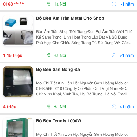
Web Công Ty: Qmtvn.com
0168 *** ***
Hà Nội
>1 năm
Bộ Đèn Âm Trần Metal Cho Shop
Đèn Âm Trần Shop Trời Trang Đèn Rọi Âm Trần Với Thiết
Kế Sang Trọng, Linh Hoạt Trong Lắp Đặt Và Sử Dụng
Phù Hợp Cho Chiếu Sáng Trang Trí. Sử Dụng Với Các
Bóng Đèn Halogen Hoặc Metal Halide Bóng Đèn Metal
35/70W Đui G12/G8.5 &Ndash; Osram Đ
1,15 triệu
Hà Nội
>1 năm
Bộ Đèn Sân Bóng Đá
Mọi Chi Tiết Xin Liên Hệ: Nguyễn Sơn Hoàng Mobile:
0168.565.0210 Công Ty Cổ Phần Qmt Việt Nam Đ/C:
612 Minh Khai, Vĩnh Tuy, Hai Bà Trưng, Hà Nội Email:
Nguyensonhoang.qmt@Gmail.com Xin Cảm Ơn ! Trang
Web Công Ty: Qmtvn.com
4 triệu
Hà Nội
>1 năm
Bộ Đèn Tennis 1000W
Mọi Chi Tiết Xin Liên Hệ: Nguyễn Sơn Hoàng Mobile: