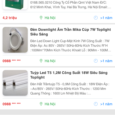
0168.565.0210 Công Ty Cổ Phần Qmt Việt Nam Đ/C:
612 Minh Khai, Vĩnh Tuy, Hai Bà Trưng, Hà Nội Email:
Nguyensonhoang.qmt@Gmail.com Xin Cảm Ơn ! Trang
Web Công Ty: Qmtvn.com
4,2 triệu
Hà Nội
>1 năm
Đèn Downlight Âm Trần Mika Cúp 7W Toplight
Siêu Sáng
Đèn Led Down Light Cup-Mặt Kính 7W Công Suất : 7W
Điện Áp: Ac 85V - 265V/ 50Hz-60Hz Kích Thước R*H
:100Mm*70Mm Kích Thước Khoét Lỗ : 90Mm - 100Mm
Quang Thông : 650 Lm Nhiệt Độ Màu :
6500K(Trắng)/3200K(Vàng) Vật Liệu : Nhôm Đúc
0988 *** ***
Hà Nội
>1 năm
Tuýp Led T5 1,2M Công Suất 18W Siêu Sáng
Toplight
Đèn Hắt Trầntuýp T5 - 0,9M Công Suất : 18W Điện Áp :
~Ac/85V - 265V/ 50Hz-60Hz Kích Thước : 1200 Mm
Quang Thông : 1600 Lm Nhiệt Độ Màu :
6500K(Trắng)/3200K(Vàng) Máng Đèn : Tích Hợp Sẵn
Vật Liệu: Hợp Kim Nhôm Và Nhựa Tổng Hợp
0988 *** ***
Hà Nội
>1 năm