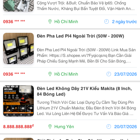
Cộng Vượt Trội: &Bull; Chuẩn Bảo Vệ Ip65: Chống
Thấm Nước, Kháng Bụi Bẩn Tuyệt Đối, Vận Hành An
Toàn Trong Các Khu Vực Nguy Hiểm Zone 1, Zone 2, Iia,
Iib Và Môi Trường Nhiệt Độ Cao. &Bull; Chóa Thủy...
0936 *** ***
Hồ Chí Minh
2 ngày trước
Đèn Pha Led Pl4 Ngoài Trời (50W - 200W)
Đèn Pha Led Pl4 Ngoài Trời (50W - 200W) Link Mua Sản
Phẩm: Https://S.shopee.vn/7Fyqicqsnq Bạn Cần Giải
Pháp Chiếu Sáng Mạnh Mẽ, Bền Bỉ Cho Sân Bóng,
Bảng Hiệu, Sân Vườn, Công Trường Hay Bãi Xe Ngoài
Trời? Đèn Pha Led Pl4 Thế Hệ Mới Chính Là Câu...
0936 *** ***
Hồ Chí Minh
23/07/2026
Đèn Led Không Dây 21V Kiểu Makita (8 Inch,
84 Bóng Led)
Tương Thích Với Các Loại Dụng Cụ Cầm Tay Dùng Pin
Lithium 21V Chuẩn Makita; Đầu Đèn 8 Inch Với 84 Bóng
Led. Vui Lòng Liên Hệ Để Được Tư Vấn Và Báo Giá ☎️:
0389795881.
₫
8.888.888.888
Hưng Yên
20/07/2026