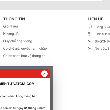
THÔNG TIN
LIÊN HỆ
Giới thiệu
Công ty C
Hướng dẫn
HN: 102 T
➤
Quy chế hoạt động
Số GCNĐKD
➤
Cơ chế giải quyết tranh chấp
Nơi cấp: S
Chính sách bảo vệ thông tin
IỆN TỬ VATGIA.COM
.com – trân trọng thông báo:
gia.com kể từ ngày
31 tháng 3 năm